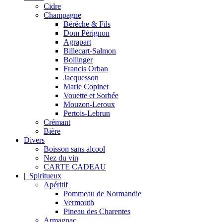
Cidre
Champagne
Bérêche & Fils
Dom Pérignon
Agrapart
Billecart-Salmon
Bollinger
Francis Orban
Jacquesson
Marie Copinet
Vouette et Sorbée
Mouzon-Leroux
Pertois-Lebrun
Crémant
Bière
Divers
Boisson sans alcool
Nez du vin
CARTE CADEAU
| Spiritueux
Apéritif
Pommeau de Normandie
Vermouth
Pineau des Charentes
Armagnac