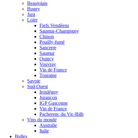
Beaujolais
Bugey
Jura
Loire
Fiefs Vendéens
Saumur-Champigny
Chinon
Pouilly-fumé
Sancerre
Saumur
Quincy
Vouvray
Vin de France
Touraine
Savoie
Sud-Ouest
Irouléguy
Jurançon
IGP Gascogne
Vin de France
Pacherenc du Vic-Bilh
Vins du monde
Australie
Italie
Bulles