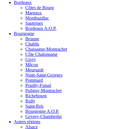
Bordeaux
Côtes de Bourg
Margaux
Montbazillac
Sauternes
Bordeaux A.O.P.
Bourgogne
Beaune
Chablis
Chassagne-Montrachet
Côte Chalonnaise
Givry
Mâcon
Meursault
Nuits-Saint-Georges
Pommard
Pouilly-Fuissé
Puligny-Montrachet
Richebourg
Rully
Saint-Bris
Bourgogne A.O.P.
Gevrey-Chambertin
Autres régions
Alsace