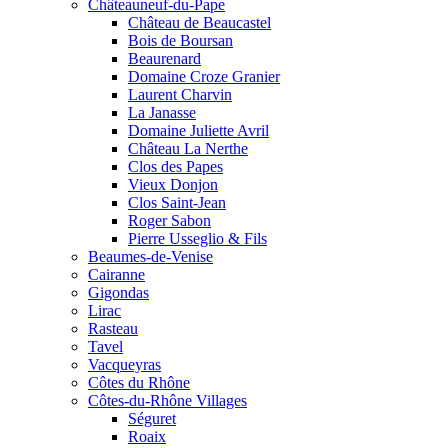
Châteauneuf-du-Pape
Château de Beaucastel
Bois de Boursan
Beaurenard
Domaine Croze Granier
Laurent Charvin
La Janasse
Domaine Juliette Avril
Château La Nerthe
Clos des Papes
Vieux Donjon
Clos Saint-Jean
Roger Sabon
Pierre Usseglio & Fils
Beaumes-de-Venise
Cairanne
Gigondas
Lirac
Rasteau
Tavel
Vacqueyras
Côtes du Rhône
Côtes-du-Rhône Villages
Séguret
Roaix