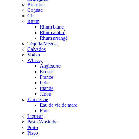
Bourbon
Cognac
Gin
Rhum
Rhum blanc
Rhum ambré
Rhum arrangé
Téquila/Mezcal
Calvados
Vodka
Whisky
Angleterre
Écosse
France
Inde
Irlande
Japon
Eau de vie
Eau de vie de marc
Fine
Liqueur
Pastis/Absinthe
Porto
Pisco