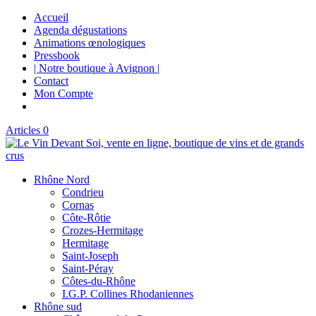
Accueil
Agenda dégustations
Animations œnologiques
Pressbook
| Notre boutique à Avignon |
Contact
Mon Compte
Articles 0
Rhône Nord
Condrieu
Cornas
Côte-Rôtie
Crozes-Hermitage
Hermitage
Saint-Joseph
Saint-Péray
Côtes-du-Rhône
I.G.P. Collines Rhodaniennes
Rhône sud