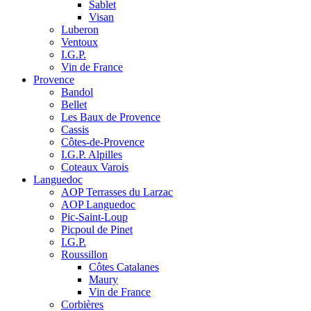
Sablet
Visan
Luberon
Ventoux
I.G.P.
Vin de France
Provence
Bandol
Bellet
Les Baux de Provence
Cassis
Côtes-de-Provence
I.G.P. Alpilles
Coteaux Varois
Languedoc
AOP Terrasses du Larzac
AOP Languedoc
Pic-Saint-Loup
Picpoul de Pinet
I.G.P.
Roussillon
Côtes Catalanes
Maury
Vin de France
Corbières