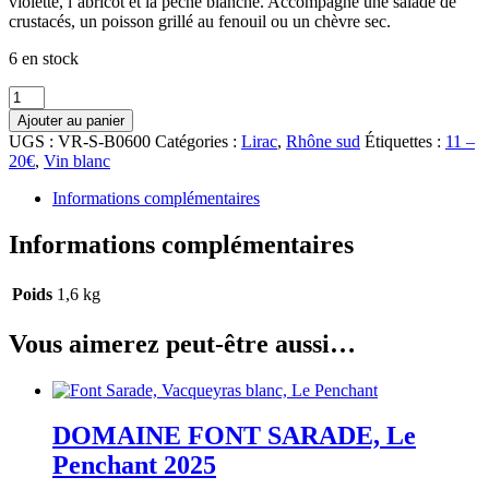
violette, l’abricot et la pêche blanche. Accompagne une salade de
crustacés, un poisson grillé au fenouil ou un chèvre sec.
6 en stock
quantité
de
Ajouter au panier
CHÂTEAU
UGS :
VR-S-B0600
Catégories :
Lirac
,
Rhône sud
Étiquettes :
11 –
D'AQUERIA,
20€
,
Vin blanc
blanc
2024
Informations complémentaires
Informations complémentaires
Poids
1,6 kg
Vous aimerez peut-être aussi…
DOMAINE FONT SARADE, Le
Penchant 2025