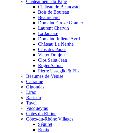
Châteauneuf-du-Pape
Château de Beaucastel
Bois de Boursan
Beaurenard
Domaine Croze Granier
Laurent Charvin
La Janasse
Domaine Juliette Avril
Château La Nerthe
Clos des Papes
Vieux Donjon
Clos Saint-Jean
Roger Sabon
Pierre Usseglio & Fils
Beaumes-de-Venise
Cairanne
Gigondas
Lirac
Rasteau
Tavel
Vacqueyras
Côtes du Rhône
Côtes-du-Rhône Villages
Séguret
Roaix