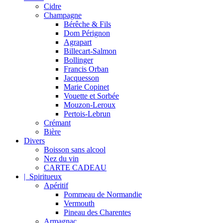
Cidre
Champagne
Bérêche & Fils
Dom Pérignon
Agrapart
Billecart-Salmon
Bollinger
Francis Orban
Jacquesson
Marie Copinet
Vouette et Sorbée
Mouzon-Leroux
Pertois-Lebrun
Crémant
Bière
Divers
Boisson sans alcool
Nez du vin
CARTE CADEAU
| Spiritueux
Apéritif
Pommeau de Normandie
Vermouth
Pineau des Charentes
Armagnac