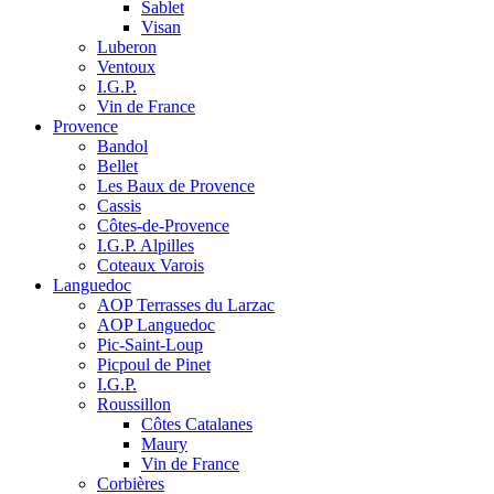
Sablet
Visan
Luberon
Ventoux
I.G.P.
Vin de France
Provence
Bandol
Bellet
Les Baux de Provence
Cassis
Côtes-de-Provence
I.G.P. Alpilles
Coteaux Varois
Languedoc
AOP Terrasses du Larzac
AOP Languedoc
Pic-Saint-Loup
Picpoul de Pinet
I.G.P.
Roussillon
Côtes Catalanes
Maury
Vin de France
Corbières