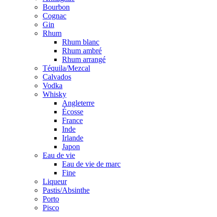
Bourbon
Cognac
Gin
Rhum
Rhum blanc
Rhum ambré
Rhum arrangé
Téquila/Mezcal
Calvados
Vodka
Whisky
Angleterre
Écosse
France
Inde
Irlande
Japon
Eau de vie
Eau de vie de marc
Fine
Liqueur
Pastis/Absinthe
Porto
Pisco