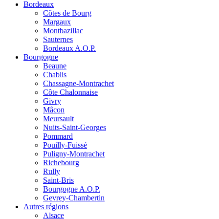
Bordeaux
Côtes de Bourg
Margaux
Montbazillac
Sauternes
Bordeaux A.O.P.
Bourgogne
Beaune
Chablis
Chassagne-Montrachet
Côte Chalonnaise
Givry
Mâcon
Meursault
Nuits-Saint-Georges
Pommard
Pouilly-Fuissé
Puligny-Montrachet
Richebourg
Rully
Saint-Bris
Bourgogne A.O.P.
Gevrey-Chambertin
Autres régions
Alsace