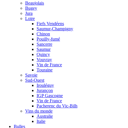
Beaujolais
Bugey
Jura
Loire
Fiefs Vendéens
Saumur-Champigny
Chinon
Pouilly-fumé
Sancerre
Saumur
Quincy
Vouvray
Vin de France
Touraine
Savoie
Sud-Ouest
Irouléguy
Jurançon
IGP Gascogne
Vin de France
Pacherenc du Vic-Bilh
Vins du monde
Australie
Italie
Bulles