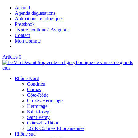
Accueil
Agenda dégustations
Animations œnologiques
Pressbook
| Notre boutique à Avignon |
Contact
Mon Compte
Articles 0
Rhône Nord
Condrieu
Cornas
Côte-Rôtie
Crozes-Hermitage
Hermitage
Saint-Joseph
Saint-Péray
Côtes-du-Rhône
I.G.P. Collines Rhodaniennes
Rhône sud