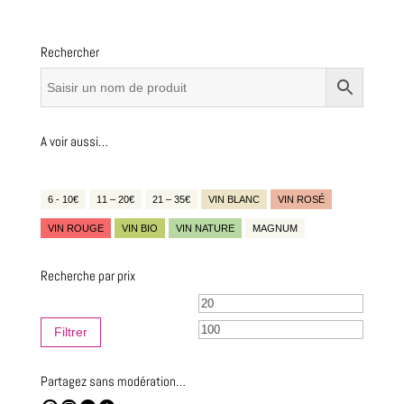
Rechercher
A voir aussi…
6 - 10€
11 – 20€
21 – 35€
VIN BLANC
VIN ROSÉ
VIN ROUGE
VIN BIO
VIN NATURE
MAGNUM
Recherche par prix
Prix
Prix
min
max
Filtrer
Partagez sans modération…