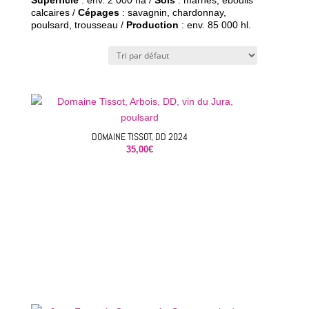
Superficie
: env. 2 000 ha /
Sols
: marnes, éboulis
calcaires /
Cépages
: savagnin, chardonnay,
poulsard, trousseau /
Production
: env. 85 000 hl.
DOMAINE TISSOT, DD 2024
35,00
€