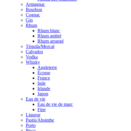
Armagnac
Bourbon
Cognac
Gin
Rhum
Rhum blanc
Rhum ambré
Rhum arrangé
Téquila/Mezcal
Calvados
Vodka
Whisky
Angleterre
Écosse
France
Inde
Irlande
Japon
Eau de vie
Eau de vie de marc
Fine
Liqueur
Pastis/Absinthe
Porto
Pisco