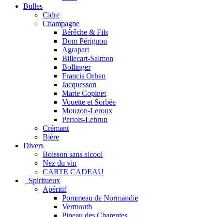
Bulles
Cidre
Champagne
Bérêche & Fils
Dom Pérignon
Agrapart
Billecart-Salmon
Bollinger
Francis Orban
Jacquesson
Marie Copinet
Vouette et Sorbée
Mouzon-Leroux
Pertois-Lebrun
Crémant
Bière
Divers
Boisson sans alcool
Nez du vin
CARTE CADEAU
| Spiritueux
Apéritif
Pommeau de Normandie
Vermouth
Pineau des Charentes