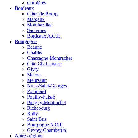
Corbières
Bordeaux
Côtes de Bourg
Margaux
Montbazillac
Sauternes
Bordeaux A.O.P.
Bourgogne
Beaune
Chablis
Chassagne-Montrachet
Côte Chalonnaise
Givry
Mâcon
Meursault
Nuits-Saint-Georges
Pommard
Pouilly-Fuissé
Puligny-Montrachet
Richebourg
Rully
Saint-Bris
Bourgogne A.O.P.
Gevrey-Chambertin
Autres régions