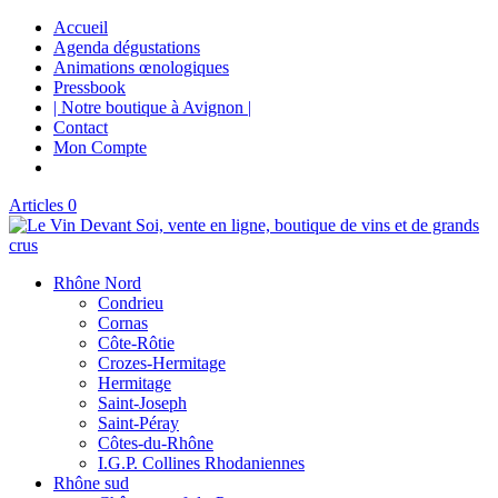
Accueil
Agenda dégustations
Animations œnologiques
Pressbook
| Notre boutique à Avignon |
Contact
Mon Compte
Articles 0
Rhône Nord
Condrieu
Cornas
Côte-Rôtie
Crozes-Hermitage
Hermitage
Saint-Joseph
Saint-Péray
Côtes-du-Rhône
I.G.P. Collines Rhodaniennes
Rhône sud