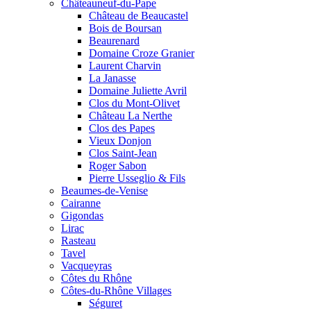
Châteauneuf-du-Pape
Château de Beaucastel
Bois de Boursan
Beaurenard
Domaine Croze Granier
Laurent Charvin
La Janasse
Domaine Juliette Avril
Clos du Mont-Olivet
Château La Nerthe
Clos des Papes
Vieux Donjon
Clos Saint-Jean
Roger Sabon
Pierre Usseglio & Fils
Beaumes-de-Venise
Cairanne
Gigondas
Lirac
Rasteau
Tavel
Vacqueyras
Côtes du Rhône
Côtes-du-Rhône Villages
Séguret