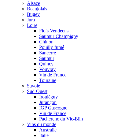
Alsace
Beaujolais
Bugey
Jura
Loire
Fiefs Vendéens
Saumur-Champigny
Chinon
Pouilly-fumé
Sancerre
Saumur
Quincy
Vouvray
Vin de France
Touraine
Savoie
Sud-Ouest
Irouléguy
Jurançon
IGP Gascogne
Vin de France
Pacherenc du Vic-Bilh
Vins du monde
Australie
Italie