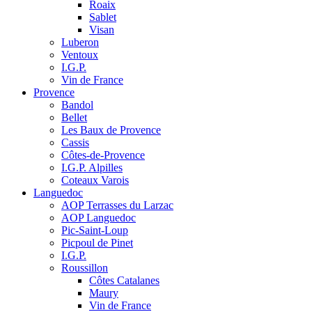
Roaix
Sablet
Visan
Luberon
Ventoux
I.G.P.
Vin de France
Provence
Bandol
Bellet
Les Baux de Provence
Cassis
Côtes-de-Provence
I.G.P. Alpilles
Coteaux Varois
Languedoc
AOP Terrasses du Larzac
AOP Languedoc
Pic-Saint-Loup
Picpoul de Pinet
I.G.P.
Roussillon
Côtes Catalanes
Maury
Vin de France