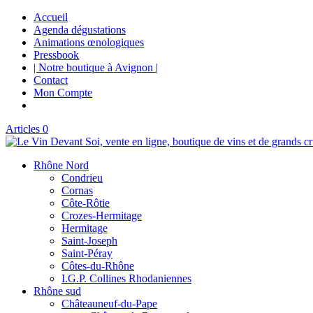
Accueil
Agenda dégustations
Animations œnologiques
Pressbook
| Notre boutique à Avignon |
Contact
Mon Compte
Articles 0
Rhône Nord
Condrieu
Cornas
Côte-Rôtie
Crozes-Hermitage
Hermitage
Saint-Joseph
Saint-Péray
Côtes-du-Rhône
I.G.P. Collines Rhodaniennes
Rhône sud
Châteauneuf-du-Pape