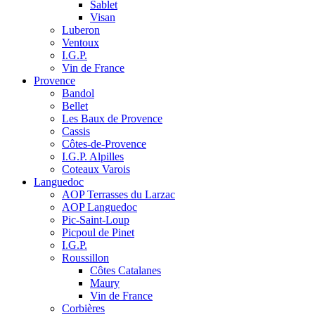
Sablet
Visan
Luberon
Ventoux
I.G.P.
Vin de France
Provence
Bandol
Bellet
Les Baux de Provence
Cassis
Côtes-de-Provence
I.G.P. Alpilles
Coteaux Varois
Languedoc
AOP Terrasses du Larzac
AOP Languedoc
Pic-Saint-Loup
Picpoul de Pinet
I.G.P.
Roussillon
Côtes Catalanes
Maury
Vin de France
Corbières