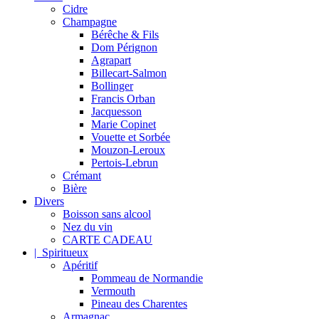
Cidre
Champagne
Bérêche & Fils
Dom Pérignon
Agrapart
Billecart-Salmon
Bollinger
Francis Orban
Jacquesson
Marie Copinet
Vouette et Sorbée
Mouzon-Leroux
Pertois-Lebrun
Crémant
Bière
Divers
Boisson sans alcool
Nez du vin
CARTE CADEAU
| Spiritueux
Apéritif
Pommeau de Normandie
Vermouth
Pineau des Charentes
Armagnac