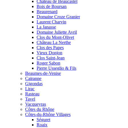
Château de Beaucastel
Bois de Boursan
Beaurenard
Domaine Croze Granier
Laurent Charvin
La Janasse
Domaine Juliette Avril
Clos du Mont-Olivet
Château La Nerthe
Clos des Papes
Vieux Donjon
Clos Saint-Jean
Roger Sabon
Pierre Usseglio & Fils
Beaumes-de-Venise
Cairanne
Gigondas
Lirac
Rasteau
Tavel
Vacqueyras
Côtes du Rhône
Côtes-du-Rhône Villages
Séguret
Roaix