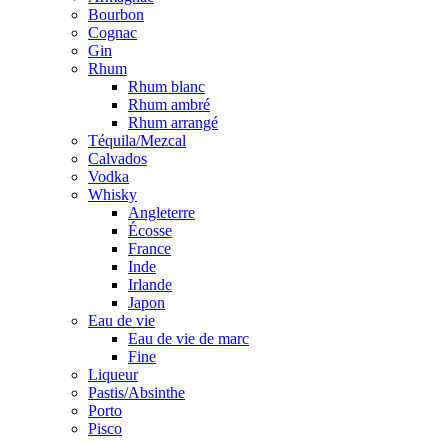
Bourbon
Cognac
Gin
Rhum
Rhum blanc
Rhum ambré
Rhum arrangé
Téquila/Mezcal
Calvados
Vodka
Whisky
Angleterre
Écosse
France
Inde
Irlande
Japon
Eau de vie
Eau de vie de marc
Fine
Liqueur
Pastis/Absinthe
Porto
Pisco