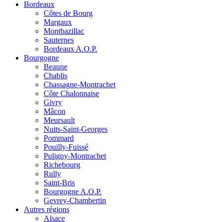
Bordeaux
Côtes de Bourg
Margaux
Montbazillac
Sauternes
Bordeaux A.O.P.
Bourgogne
Beaune
Chablis
Chassagne-Montrachet
Côte Chalonnaise
Givry
Mâcon
Meursault
Nuits-Saint-Georges
Pommard
Pouilly-Fuissé
Puligny-Montrachet
Richebourg
Rully
Saint-Bris
Bourgogne A.O.P.
Gevrey-Chambertin
Autres régions
Alsace