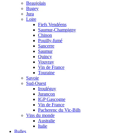
Beaujolais
Bugey
Jura
Loire
Fiefs Vendéens
Saumur-Champigny
Chinon
Pouilly-fumé
Sancerre
Saumur
Quincy
Vouvray
Vin de France
Touraine
Savoie
Sud-Ouest
Irouléguy
Jurançon
IGP Gascogne
Vin de France
Pacherenc du Vic-Bilh
Vins du monde
Australie
Italie
Bulles