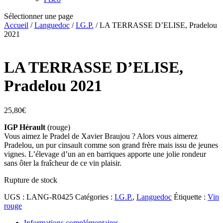
Sélectionner une page
Accueil
/
Languedoc
/
I.G.P.
/ LA TERRASSE D’ELISE, Pradelou
2021
LA TERRASSE D’ELISE,
Pradelou 2021
25,80
€
IGP Hérault
(rouge)
Vous aimez le Pradel de Xavier Braujou ? Alors vous aimerez
Pradelou, un pur cinsault comme son grand frère mais issu de jeunes
vignes. L’élevage d’un an en barriques apporte une jolie rondeur
sans ôter la fraîcheur de ce vin plaisir.
Rupture de stock
UGS :
LANG-R0425
Catégories :
I.G.P.
,
Languedoc
Étiquette :
Vin
rouge
Informations complémentaires