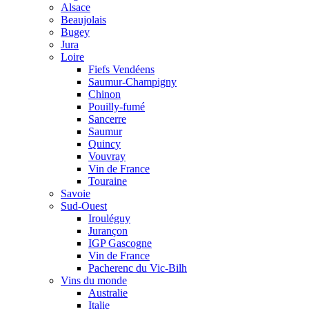
Alsace
Beaujolais
Bugey
Jura
Loire
Fiefs Vendéens
Saumur-Champigny
Chinon
Pouilly-fumé
Sancerre
Saumur
Quincy
Vouvray
Vin de France
Touraine
Savoie
Sud-Ouest
Irouléguy
Jurançon
IGP Gascogne
Vin de France
Pacherenc du Vic-Bilh
Vins du monde
Australie
Italie