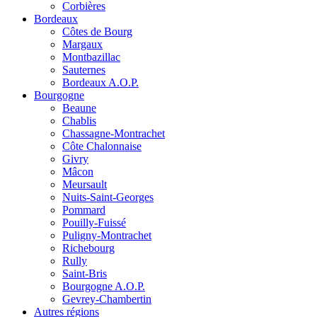
Corbières
Bordeaux
Côtes de Bourg
Margaux
Montbazillac
Sauternes
Bordeaux A.O.P.
Bourgogne
Beaune
Chablis
Chassagne-Montrachet
Côte Chalonnaise
Givry
Mâcon
Meursault
Nuits-Saint-Georges
Pommard
Pouilly-Fuissé
Puligny-Montrachet
Richebourg
Rully
Saint-Bris
Bourgogne A.O.P.
Gevrey-Chambertin
Autres régions