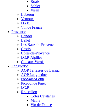
Roaix
Sablet
Visan
Luberon
Ventoux
I.G.P.
Vin de France
Provence
Bandol
Bellet
Les Baux de Provence
Cassis
Côtes-de-Provence
I.G.P. Alpilles
Coteaux Varois
Languedoc
AOP Terrasses du Larzac
AOP Languedoc
Pic-Saint-Loup
Picpoul de Pinet
I.G.P.
Roussillon
Côtes Catalanes
Maury
Vin de France