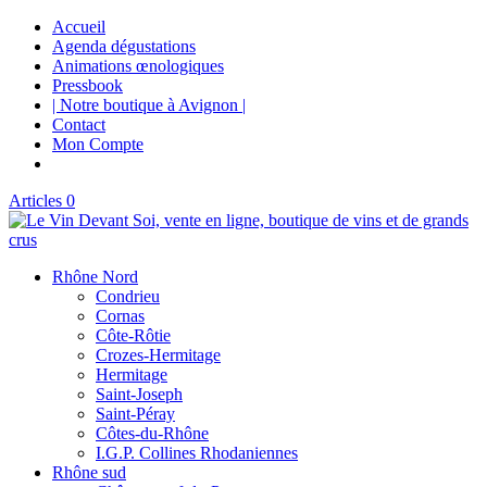
Accueil
Agenda dégustations
Animations œnologiques
Pressbook
| Notre boutique à Avignon |
Contact
Mon Compte
Articles 0
Rhône Nord
Condrieu
Cornas
Côte-Rôtie
Crozes-Hermitage
Hermitage
Saint-Joseph
Saint-Péray
Côtes-du-Rhône
I.G.P. Collines Rhodaniennes
Rhône sud