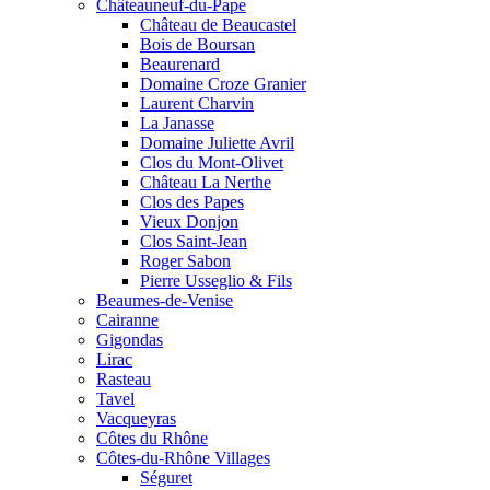
Châteauneuf-du-Pape
Château de Beaucastel
Bois de Boursan
Beaurenard
Domaine Croze Granier
Laurent Charvin
La Janasse
Domaine Juliette Avril
Clos du Mont-Olivet
Château La Nerthe
Clos des Papes
Vieux Donjon
Clos Saint-Jean
Roger Sabon
Pierre Usseglio & Fils
Beaumes-de-Venise
Cairanne
Gigondas
Lirac
Rasteau
Tavel
Vacqueyras
Côtes du Rhône
Côtes-du-Rhône Villages
Séguret