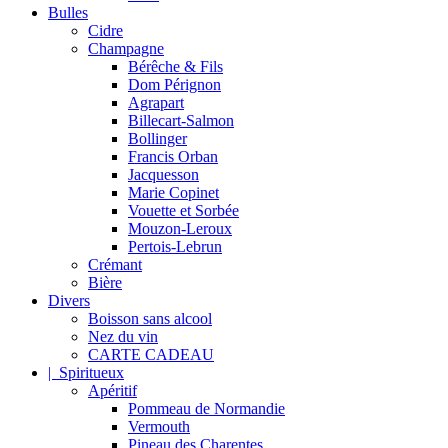
Bulles
Cidre
Champagne
Bérêche & Fils
Dom Pérignon
Agrapart
Billecart-Salmon
Bollinger
Francis Orban
Jacquesson
Marie Copinet
Vouette et Sorbée
Mouzon-Leroux
Pertois-Lebrun
Crémant
Bière
Divers
Boisson sans alcool
Nez du vin
CARTE CADEAU
| Spiritueux
Apéritif
Pommeau de Normandie
Vermouth
Pineau des Charentes