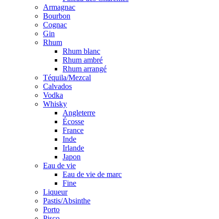
Armagnac
Bourbon
Cognac
Gin
Rhum
Rhum blanc
Rhum ambré
Rhum arrangé
Téquila/Mezcal
Calvados
Vodka
Whisky
Angleterre
Écosse
France
Inde
Irlande
Japon
Eau de vie
Eau de vie de marc
Fine
Liqueur
Pastis/Absinthe
Porto
Pisco