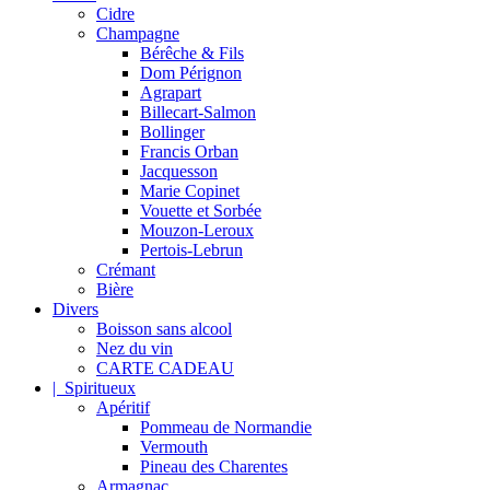
Cidre
Champagne
Bérêche & Fils
Dom Pérignon
Agrapart
Billecart-Salmon
Bollinger
Francis Orban
Jacquesson
Marie Copinet
Vouette et Sorbée
Mouzon-Leroux
Pertois-Lebrun
Crémant
Bière
Divers
Boisson sans alcool
Nez du vin
CARTE CADEAU
| Spiritueux
Apéritif
Pommeau de Normandie
Vermouth
Pineau des Charentes
Armagnac