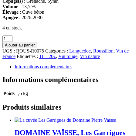
Cépage(s)
: Grenache, Syrah
Volume
: 13,5 %
Élevage
: Cuve béton
Apogée
: 2026-2030
4 en stock
quantité
de
Ajouter au panier
LE
UGS :
ROUS-R0075
Catégories :
Languedoc
,
Roussillon
,
Vin de
BOUT
France
Étiquettes :
11 – 20€
,
Vin rouge
,
Vin nature
DU
MONDE,
Informations complémentaires
L'échappée
belle
Informations complémentaires
2023
Poids
1,6 kg
Produits similaires
DOMAINE VAÏSSE, Les Garrigues