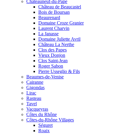
Châteauneuf-du-Pape
Château de Beaucastel
Bois de Boursan
Beaurenard
Domaine Croze Granier
Laurent Charvin
La Janasse
Domaine Juliette Avril
Château La Nerthe
Clos des Papes
Vieux Donjon
Clos Saint-Jean
Roger Sabon
Pierre Usseglio & Fils
Beaumes-de-Venise
Cairanne
Gigondas
Lirac
Rasteau
Tavel
Vacqueyras
Côtes du Rhône
Côtes-du-Rhône Villages
Séguret
Roaix