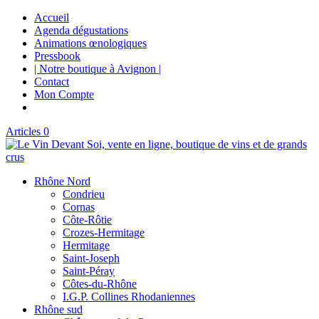
Accueil
Agenda dégustations
Animations œnologiques
Pressbook
| Notre boutique à Avignon |
Contact
Mon Compte
Articles 0
Rhône Nord
Condrieu
Cornas
Côte-Rôtie
Crozes-Hermitage
Hermitage
Saint-Joseph
Saint-Péray
Côtes-du-Rhône
I.G.P. Collines Rhodaniennes
Rhône sud