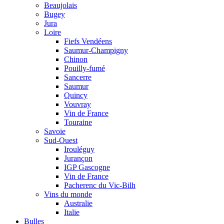
Beaujolais
Bugey
Jura
Loire
Fiefs Vendéens
Saumur-Champigny
Chinon
Pouilly-fumé
Sancerre
Saumur
Quincy
Vouvray
Vin de France
Touraine
Savoie
Sud-Ouest
Irouléguy
Jurançon
IGP Gascogne
Vin de France
Pacherenc du Vic-Bilh
Vins du monde
Australie
Italie
Bulles