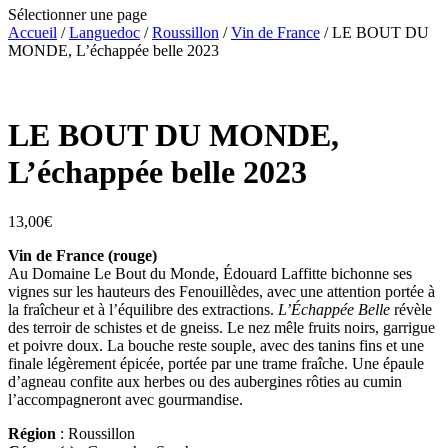
Sélectionner une page
Accueil
/
Languedoc
/
Roussillon
/
Vin de France
/ LE BOUT DU
MONDE, L’échappée belle 2023
LE BOUT DU MONDE,
L’échappée belle 2023
13,00
€
Vin de France (rouge)
Au
Domaine Le Bout du Monde
, Édouard Laffitte bichonne ses
vignes sur les hauteurs des Fenouillèdes, avec une attention portée à
la fraîcheur et à l’équilibre des extractions.
L’Échappée Belle
révèle
des terroir de schistes et de gneiss. Le nez mêle fruits noirs, garrigue
et poivre doux. La bouche reste souple, avec des tanins fins et une
finale légèrement épicée, portée par une trame fraîche. Une épaule
d’agneau confite aux herbes ou des aubergines rôties au cumin
l’accompagneront avec gourmandise.
Région
: Roussillon