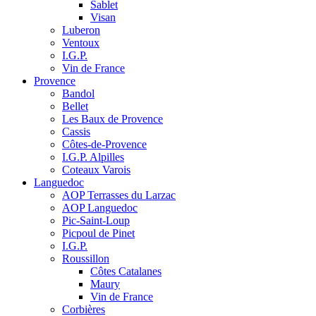
Sablet
Visan
Luberon
Ventoux
I.G.P.
Vin de France
Provence
Bandol
Bellet
Les Baux de Provence
Cassis
Côtes-de-Provence
I.G.P. Alpilles
Coteaux Varois
Languedoc
AOP Terrasses du Larzac
AOP Languedoc
Pic-Saint-Loup
Picpoul de Pinet
I.G.P.
Roussillon
Côtes Catalanes
Maury
Vin de France
Corbières