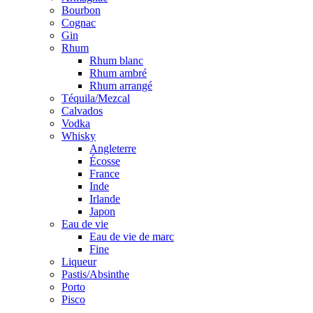
Bourbon
Cognac
Gin
Rhum
Rhum blanc
Rhum ambré
Rhum arrangé
Téquila/Mezcal
Calvados
Vodka
Whisky
Angleterre
Écosse
France
Inde
Irlande
Japon
Eau de vie
Eau de vie de marc
Fine
Liqueur
Pastis/Absinthe
Porto
Pisco