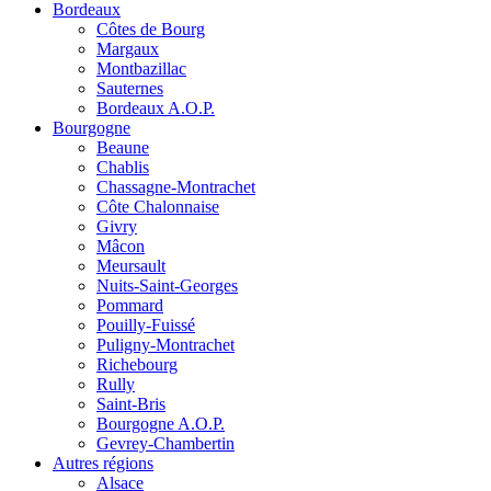
Bordeaux
Côtes de Bourg
Margaux
Montbazillac
Sauternes
Bordeaux A.O.P.
Bourgogne
Beaune
Chablis
Chassagne-Montrachet
Côte Chalonnaise
Givry
Mâcon
Meursault
Nuits-Saint-Georges
Pommard
Pouilly-Fuissé
Puligny-Montrachet
Richebourg
Rully
Saint-Bris
Bourgogne A.O.P.
Gevrey-Chambertin
Autres régions
Alsace