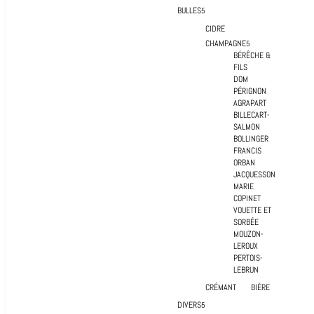
BULLES
CIDRE
CHAMPAGNE
BÉRÊCHE &
FILS
DOM
PÉRIGNON
AGRAPART
BILLECART-
SALMON
BOLLINGER
FRANCIS
ORBAN
JACQUESSON
MARIE
COPINET
VOUETTE ET
SORBÉE
MOUZON-
LEROUX
PERTOIS-
LEBRUN
CRÉMANT
BIÈRE
DIVERS