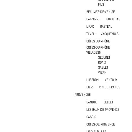
FILS
BEAUMES-DE-VENISE
CAIRANNE
GIGONDAS
LIRAC
RASTEAU
TAVEL
VACQUEYRAS
CÔTES DU RHÔNE
CÔTES-DU-RHÔNE
VILLAGES
SÉGURET
ROAIX
SABLET
VISAN
LUBERON
VENTOUX
I.G.P.
VIN DE FRANCE
PROVENCE
BANDOL
BELLET
LES BAUX DE PROVENCE
CASSIS
CÔTES-DE-PROVENCE
I.G.P. ALPILLES