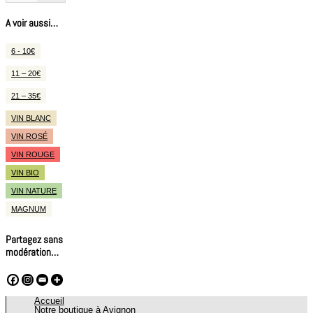
A voir aussi…
6 - 10€
11 – 20€
21 – 35€
VIN BLANC
VIN ROSÉ
VIN ROUGE
VIN BIO
VIN NATURE
MAGNUM
Partagez sans
modération…
Accueil
Notre boutique à Avignon