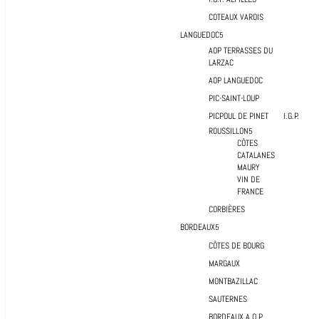
COTEAUX VAROIS
LANGUEDOC
AOP TERRASSES DU
LARZAC
AOP LANGUEDOC
PIC-SAINT-LOUP
PICPOUL DE PINET
I.G.P.
ROUSSILLON
CÔTES
CATALANES
MAURY
VIN DE
FRANCE
CORBIÈRES
BORDEAUX
CÔTES DE BOURG
MARGAUX
MONTBAZILLAC
SAUTERNES
BORDEAUX A.O.P.