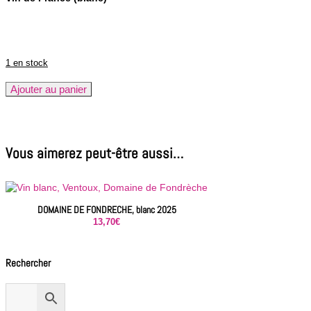
1 en stock
quantité
Ajouter au panier
de
LA
FERME
SAINT
Vous aimerez peut-être aussi…
MARTIN,
Sur
le
nuage
2024
DOMAINE DE FONDRECHE, blanc 2025
blanc
13,70
€
Rechercher