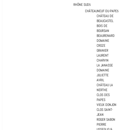
RHÔNE SUD
CHÂTEAUNEUF-DU-PAPE
CHÂTEAU DE
BEAUCASTEL
BOIS DE
BOURSAN
BEAURENARD
DOMAINE
CROZE
GRANIER
LAURENT
CHARVIN
LA JANASSE
DOMAINE
JULIETTE
AVRIL
CHÂTEAU LA
NERTHE
CLOS DES
PAPES
VIEUX DONJON
CLOS SAINT-
JEAN
ROGER SABON
PIERRE
USSEGLIO &