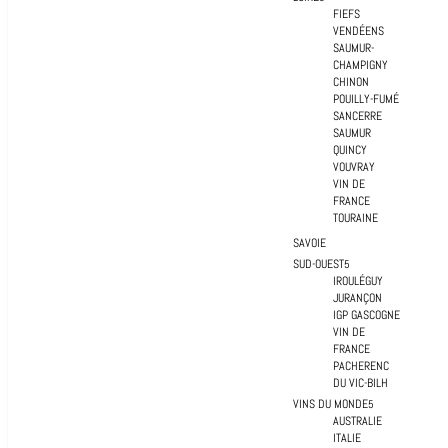
FIEFS
VENDÉENS
SAUMUR-
CHAMPIGNY
CHINON
POUILLY-FUMÉ
SANCERRE
SAUMUR
QUINCY
VOUVRAY
VIN DE
FRANCE
TOURAINE
SAVOIE
SUD-OUEST
IROULÉGUY
JURANÇON
IGP GASCOGNE
VIN DE
FRANCE
PACHERENC
DU VIC-BILH
VINS DU MONDE
AUSTRALIE
ITALIE