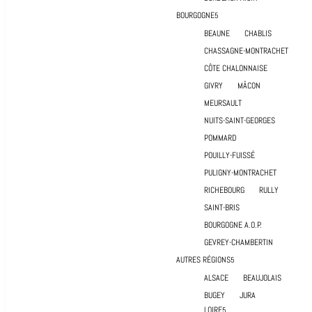
BOURGOGNE
BEAUNE
CHABLIS
CHASSAGNE-MONTRACHET
CÔTE CHALONNAISE
GIVRY
MÂCON
MEURSAULT
NUITS-SAINT-GEORGES
POMMARD
POUILLY-FUISSÉ
PULIGNY-MONTRACHET
RICHEBOURG
RULLY
SAINT-BRIS
BOURGOGNE A.O.P.
GEVREY-CHAMBERTIN
AUTRES RÉGIONS
ALSACE
BEAUJOLAIS
BUGEY
JURA
LOIRE