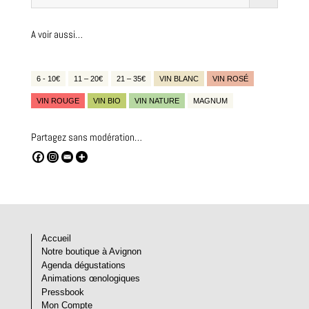
A voir aussi…
6 - 10€
11 – 20€
21 – 35€
VIN BLANC
VIN ROSÉ
VIN ROUGE
VIN BIO
VIN NATURE
MAGNUM
Partagez sans modération…
Accueil
Notre boutique à Avignon
Agenda dégustations
Animations œnologiques
Pressbook
Mon Compte