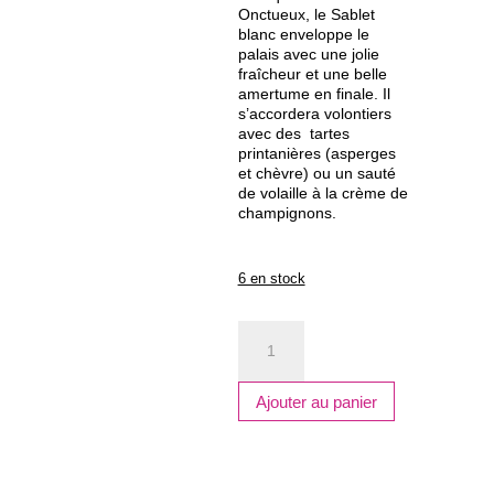
Onctueux, le Sablet
blanc enveloppe le
palais avec une jolie
fraîcheur et une belle
amertume en finale. Il
s’accordera volontiers
avec des tartes
printanières (asperges
et chèvre) ou un sauté
de volaille à la crème de
champignons.
6 en stock
quantité
de
DOMAINE
DE
Ajouter au panier
PIAUGIER
blanc
2024