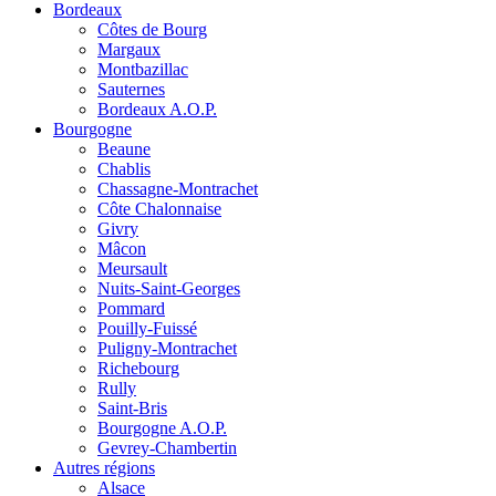
Bordeaux
Côtes de Bourg
Margaux
Montbazillac
Sauternes
Bordeaux A.O.P.
Bourgogne
Beaune
Chablis
Chassagne-Montrachet
Côte Chalonnaise
Givry
Mâcon
Meursault
Nuits-Saint-Georges
Pommard
Pouilly-Fuissé
Puligny-Montrachet
Richebourg
Rully
Saint-Bris
Bourgogne A.O.P.
Gevrey-Chambertin
Autres régions
Alsace