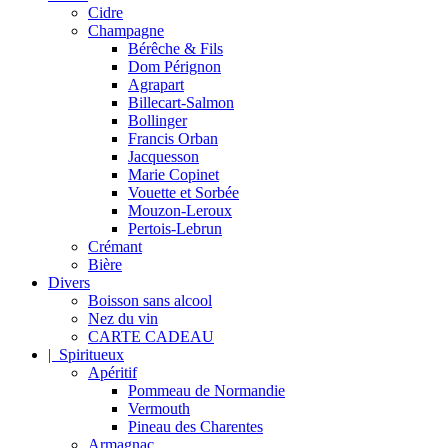
Cidre
Champagne
Bérêche & Fils
Dom Pérignon
Agrapart
Billecart-Salmon
Bollinger
Francis Orban
Jacquesson
Marie Copinet
Vouette et Sorbée
Mouzon-Leroux
Pertois-Lebrun
Crémant
Bière
Divers
Boisson sans alcool
Nez du vin
CARTE CADEAU
| Spiritueux
Apéritif
Pommeau de Normandie
Vermouth
Pineau des Charentes
Armagnac