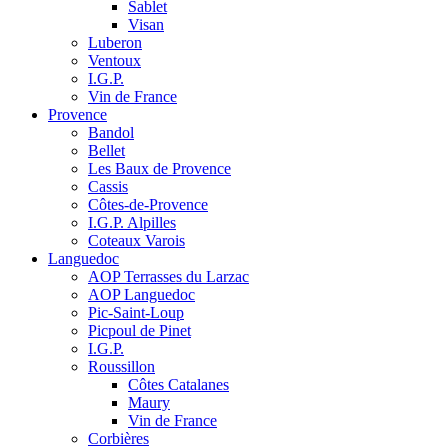
Sablet
Visan
Luberon
Ventoux
I.G.P.
Vin de France
Provence
Bandol
Bellet
Les Baux de Provence
Cassis
Côtes-de-Provence
I.G.P. Alpilles
Coteaux Varois
Languedoc
AOP Terrasses du Larzac
AOP Languedoc
Pic-Saint-Loup
Picpoul de Pinet
I.G.P.
Roussillon
Côtes Catalanes
Maury
Vin de France
Corbières