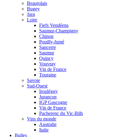
Beaujolais
Bugey
Jura
Loire
Fiefs Vendéens
Saumur-Champigny
Chinon
Pouilly-fumé
Sancerre
Saumur
Quincy
Vouvray
Vin de France
Touraine
Savoie
Sud-Ouest
Irouléguy
Jurançon
IGP Gascogne
Vin de France
Pacherenc du Vic-Bilh
Vins du monde
Australie
Italie
Bulles