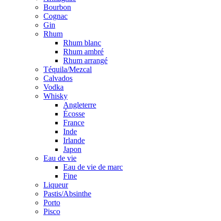
Bourbon
Cognac
Gin
Rhum
Rhum blanc
Rhum ambré
Rhum arrangé
Téquila/Mezcal
Calvados
Vodka
Whisky
Angleterre
Écosse
France
Inde
Irlande
Japon
Eau de vie
Eau de vie de marc
Fine
Liqueur
Pastis/Absinthe
Porto
Pisco