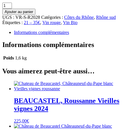
quantité
de
Ajouter au panier
BEAUCASTEL,
UGS :
VR-S-R2028
Catégories :
Côtes du Rhône
,
Rhône sud
Coudoulet
Étiquettes :
21 – 35€
,
Vin rouge
,
Vin Bio
rouge
2023
Informations complémentaires
Informations complémentaires
Poids
1,6 kg
Vous aimerez peut-être aussi…
BEAUCASTEL, Roussanne Vieilles
vignes 2024
225,00
€