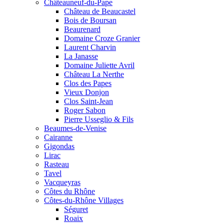
Châteauneuf-du-Pape
Château de Beaucastel
Bois de Boursan
Beaurenard
Domaine Croze Granier
Laurent Charvin
La Janasse
Domaine Juliette Avril
Château La Nerthe
Clos des Papes
Vieux Donjon
Clos Saint-Jean
Roger Sabon
Pierre Usseglio & Fils
Beaumes-de-Venise
Cairanne
Gigondas
Lirac
Rasteau
Tavel
Vacqueyras
Côtes du Rhône
Côtes-du-Rhône Villages
Séguret
Roaix