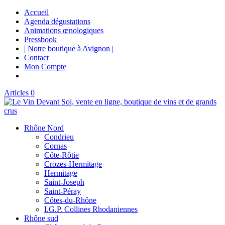
Accueil
Agenda dégustations
Animations œnologiques
Pressbook
| Notre boutique à Avignon |
Contact
Mon Compte
Articles 0
Rhône Nord
Condrieu
Cornas
Côte-Rôtie
Crozes-Hermitage
Hermitage
Saint-Joseph
Saint-Péray
Côtes-du-Rhône
I.G.P. Collines Rhodaniennes
Rhône sud