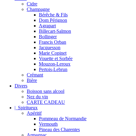
Cidre
Champagne
Bérêche & Fils
Dom Pérignon
Agrapart
Billecart-Salmon
Bollinger
Francis Orban
Jacquesson
Marie Copinet
Vouette et Sorbée
Mouzon-Leroux
Pertois-Lebrun
Crémant
Bière
Divers
Boisson sans alcool
Nez du vin
CARTE CADEAU
| Spiritueux
Apéritif
Pommeau de Normandie
Vermouth
Pineau des Charentes
Armagnac