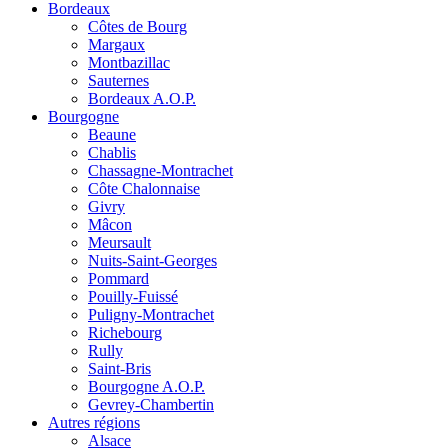
Bordeaux
Côtes de Bourg
Margaux
Montbazillac
Sauternes
Bordeaux A.O.P.
Bourgogne
Beaune
Chablis
Chassagne-Montrachet
Côte Chalonnaise
Givry
Mâcon
Meursault
Nuits-Saint-Georges
Pommard
Pouilly-Fuissé
Puligny-Montrachet
Richebourg
Rully
Saint-Bris
Bourgogne A.O.P.
Gevrey-Chambertin
Autres régions
Alsace