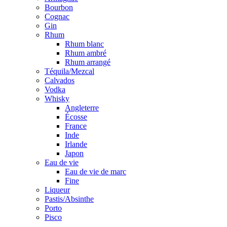
Bourbon
Cognac
Gin
Rhum
Rhum blanc
Rhum ambré
Rhum arrangé
Téquila/Mezcal
Calvados
Vodka
Whisky
Angleterre
Écosse
France
Inde
Irlande
Japon
Eau de vie
Eau de vie de marc
Fine
Liqueur
Pastis/Absinthe
Porto
Pisco