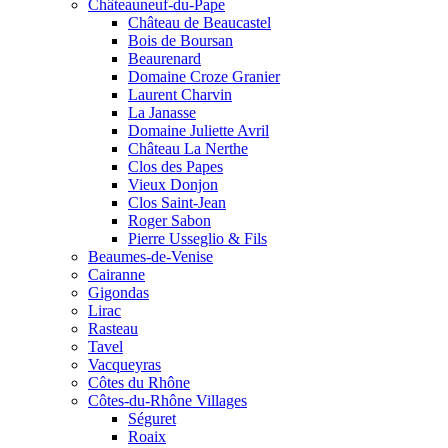
Châteauneuf-du-Pape
Château de Beaucastel
Bois de Boursan
Beaurenard
Domaine Croze Granier
Laurent Charvin
La Janasse
Domaine Juliette Avril
Château La Nerthe
Clos des Papes
Vieux Donjon
Clos Saint-Jean
Roger Sabon
Pierre Usseglio & Fils
Beaumes-de-Venise
Cairanne
Gigondas
Lirac
Rasteau
Tavel
Vacqueyras
Côtes du Rhône
Côtes-du-Rhône Villages
Séguret
Roaix