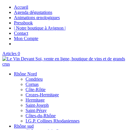
Accueil
Agenda dégustations
Animations œnologiques
Pressbook
| Notre boutique à Avignon |
Contact
Mon Compte
Articles 0
Rhône Nord
Condrieu
Cornas
Côte-Rôtie
Crozes-Hermitage
Hermitage
Saint-Joseph
Saint-Péray
Côtes-du-Rhône
I.G.P. Collines Rhodaniennes
Rhône sud