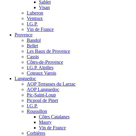
Sablet
Visan
Luberon
Ventoux
I.G.P.
Vin de France
Provence
Bandol
Bellet
Les Baux de Provence
Cassis
Côtes-de-Provence
I.G.P. Alpilles
Coteaux Varois
Languedoc
AOP Terrasses du Larzac
AOP Languedoc
Pic-Saint-Loup
Picpoul de Pinet
I.G.P.
Roussillon
Côtes Catalanes
Maury
Vin de France
Corbières