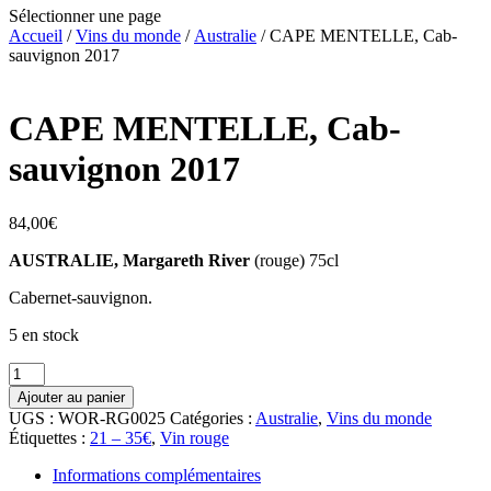
Sélectionner une page
Accueil
/
Vins du monde
/
Australie
/ CAPE MENTELLE, Cab-
sauvignon 2017
CAPE MENTELLE, Cab-
sauvignon 2017
84,00
€
AUSTRALIE, Margareth River
(rouge) 75cl
Cabernet-sauvignon.
5 en stock
quantité
de
Ajouter au panier
CAPE
UGS :
WOR-RG0025
Catégories :
Australie
,
Vins du monde
MENTELLE,
Étiquettes :
21 – 35€
,
Vin rouge
Cab-
sauvignon
Informations complémentaires
2017