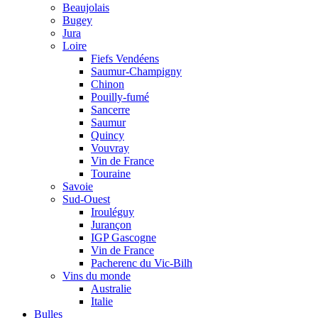
Beaujolais
Bugey
Jura
Loire
Fiefs Vendéens
Saumur-Champigny
Chinon
Pouilly-fumé
Sancerre
Saumur
Quincy
Vouvray
Vin de France
Touraine
Savoie
Sud-Ouest
Irouléguy
Jurançon
IGP Gascogne
Vin de France
Pacherenc du Vic-Bilh
Vins du monde
Australie
Italie
Bulles