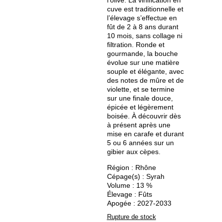
l’olive. La vinification en
cuve est traditionnelle et
l’élevage s’effectue en
fût de 2 à 8 ans durant
10 mois, sans collage ni
filtration. Ronde et
gourmande, la bouche
évolue sur une matière
souple et élégante, avec
des notes de mûre et de
violette, et se termine
sur une finale douce,
épicée et légèrement
boisée. À découvrir dès
à présent après une
mise en carafe et durant
5 ou 6 années sur un
gibier aux cèpes.
Région : Rhône
Cépage(s) : Syrah
Volume : 13 %
Élevage : Fûts
Apogée : 2027-2033
Rupture de stock