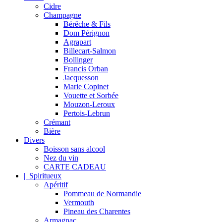
Cidre
Champagne
Bérêche & Fils
Dom Pérignon
Agrapart
Billecart-Salmon
Bollinger
Francis Orban
Jacquesson
Marie Copinet
Vouette et Sorbée
Mouzon-Leroux
Pertois-Lebrun
Crémant
Bière
Divers
Boisson sans alcool
Nez du vin
CARTE CADEAU
| Spiritueux
Apéritif
Pommeau de Normandie
Vermouth
Pineau des Charentes
Armagnac