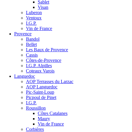
Sablet
Visan
Luberon
Ventoux
I.G.P.
Vin de France
Provence
Bandol
Bellet
Les Baux de Provence
Cassis
Côtes-de-Provence
I.G.P. Alpilles
Coteaux Varois
Languedoc
AOP Terrasses du Larzac
AOP Languedoc
Pic-Saint-Loup
Picpoul de Pinet
I.G.P.
Roussillon
Côtes Catalanes
Maury
Vin de France
Corbières