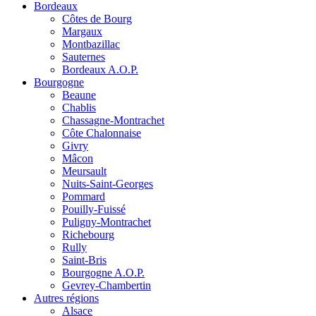
Bordeaux
Côtes de Bourg
Margaux
Montbazillac
Sauternes
Bordeaux A.O.P.
Bourgogne
Beaune
Chablis
Chassagne-Montrachet
Côte Chalonnaise
Givry
Mâcon
Meursault
Nuits-Saint-Georges
Pommard
Pouilly-Fuissé
Puligny-Montrachet
Richebourg
Rully
Saint-Bris
Bourgogne A.O.P.
Gevrey-Chambertin
Autres régions
Alsace