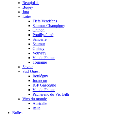
Beaujolais
Bugey
Jura
Loire
Fiefs Vendéens
Saumur-Champigny
Chinon
Pouilly-fumé
Sancerre
Saumur
Quincy
Vouvray
Vin de France
Touraine
Savoie
Sud-Ouest
Irouléguy
Jurançon
IGP Gascogne
Vin de France
Pacherenc du Vic-Bilh
Vins du monde
Australie
Italie
Bulles