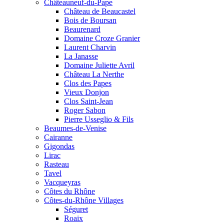
Châteauneuf-du-Pape
Château de Beaucastel
Bois de Boursan
Beaurenard
Domaine Croze Granier
Laurent Charvin
La Janasse
Domaine Juliette Avril
Château La Nerthe
Clos des Papes
Vieux Donjon
Clos Saint-Jean
Roger Sabon
Pierre Usseglio & Fils
Beaumes-de-Venise
Cairanne
Gigondas
Lirac
Rasteau
Tavel
Vacqueyras
Côtes du Rhône
Côtes-du-Rhône Villages
Séguret
Roaix