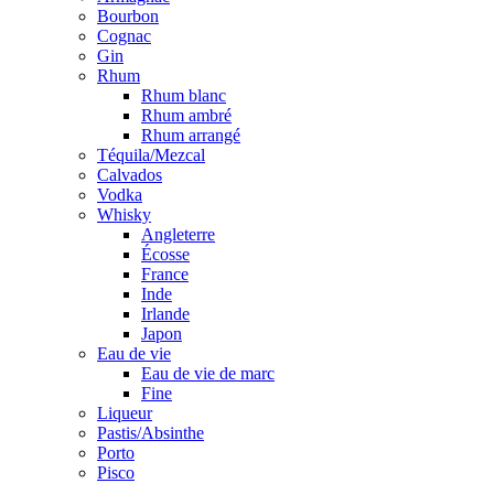
Bourbon
Cognac
Gin
Rhum
Rhum blanc
Rhum ambré
Rhum arrangé
Téquila/Mezcal
Calvados
Vodka
Whisky
Angleterre
Écosse
France
Inde
Irlande
Japon
Eau de vie
Eau de vie de marc
Fine
Liqueur
Pastis/Absinthe
Porto
Pisco