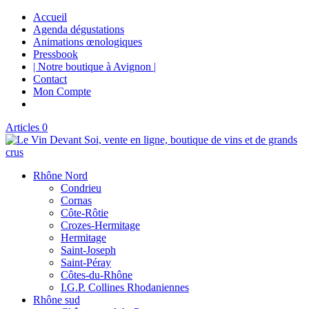
Accueil
Agenda dégustations
Animations œnologiques
Pressbook
| Notre boutique à Avignon |
Contact
Mon Compte
Articles 0
Rhône Nord
Condrieu
Cornas
Côte-Rôtie
Crozes-Hermitage
Hermitage
Saint-Joseph
Saint-Péray
Côtes-du-Rhône
I.G.P. Collines Rhodaniennes
Rhône sud