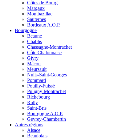
Côtes de Bourg
Margaux
Montbazillac
Sauternes
Bordeaux A.O.P.
Bourgogne
Beaune
Chablis
Chassagne-Montrachet
Côte Chalonnaise
Givry
Mâcon
Meursault
Nuits-Saint-Georges
Pommard
Pouilly-Fuissé
Puligny-Montrachet
Richebourg
Rully
Saint-Bris
Bourgogne A.O.P.
Gevrey-Chambertin
Autres régions
Alsace
Beaujolais