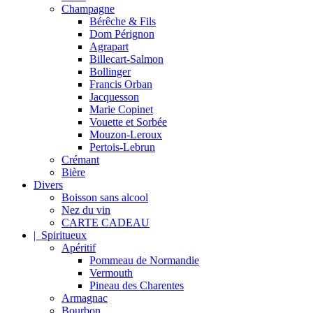
Champagne
Bérêche & Fils
Dom Pérignon
Agrapart
Billecart-Salmon
Bollinger
Francis Orban
Jacquesson
Marie Copinet
Vouette et Sorbée
Mouzon-Leroux
Pertois-Lebrun
Crémant
Bière
Divers
Boisson sans alcool
Nez du vin
CARTE CADEAU
| Spiritueux
Apéritif
Pommeau de Normandie
Vermouth
Pineau des Charentes
Armagnac
Bourbon