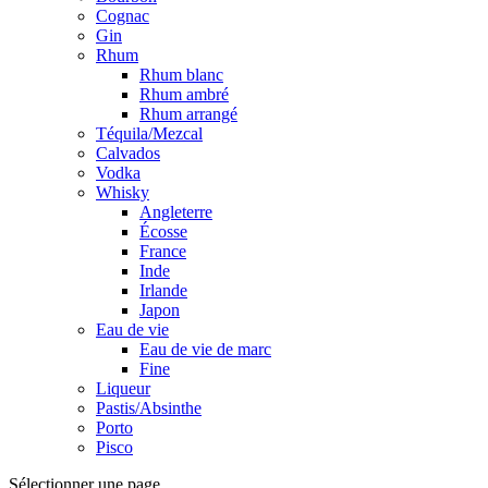
Cognac
Gin
Rhum
Rhum blanc
Rhum ambré
Rhum arrangé
Téquila/Mezcal
Calvados
Vodka
Whisky
Angleterre
Écosse
France
Inde
Irlande
Japon
Eau de vie
Eau de vie de marc
Fine
Liqueur
Pastis/Absinthe
Porto
Pisco
Sélectionner une page