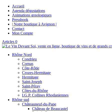
Accueil
Agenda dégustations
Animations œnologiques
Pressbook
| Notre boutique à Avignon |
Contact
Mon Compte
Articles 0
Rhône Nord
Condrieu
Cornas
Côte-Rôtie
Crozes-Hermitage
Hermitage
Saint-Joseph
Saint-Péray
Côtes-du-Rhône
I.G.P. Collines Rhodaniennes
Rhône sud
Châteauneuf-du-Pape
Château de Beaucastel