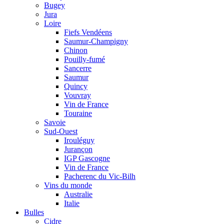
Bugey
Jura
Loire
Fiefs Vendéens
Saumur-Champigny
Chinon
Pouilly-fumé
Sancerre
Saumur
Quincy
Vouvray
Vin de France
Touraine
Savoie
Sud-Ouest
Irouléguy
Jurançon
IGP Gascogne
Vin de France
Pacherenc du Vic-Bilh
Vins du monde
Australie
Italie
Bulles
Cidre