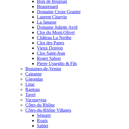
Bois de Boursan
Beaurenard
Domaine Croze Granier
Laurent Charvin
La Janasse
Domaine Juliette Avril
Clos du Mont-Olivet
Château La Nerthe
Clos des Papes
Vieux Donjon
Clos Saint-Jean
Roger Sabon
Pierre Usseglio & Fils
Beaumes-de-Venise
Cairanne
Gigondas
Lirac
Rasteau
Tavel
Vacqueyras
Côtes du Rhône
Côtes-du-Rhône Villages
Séguret
Roaix
Sablet