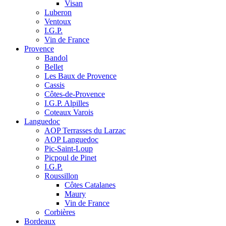
Visan
Luberon
Ventoux
I.G.P.
Vin de France
Provence
Bandol
Bellet
Les Baux de Provence
Cassis
Côtes-de-Provence
I.G.P. Alpilles
Coteaux Varois
Languedoc
AOP Terrasses du Larzac
AOP Languedoc
Pic-Saint-Loup
Picpoul de Pinet
I.G.P.
Roussillon
Côtes Catalanes
Maury
Vin de France
Corbières
Bordeaux