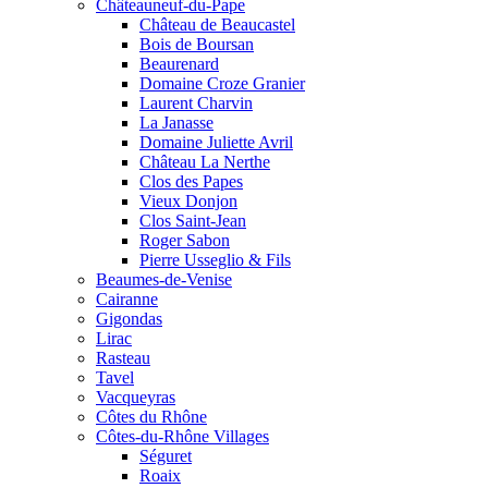
Châteauneuf-du-Pape
Château de Beaucastel
Bois de Boursan
Beaurenard
Domaine Croze Granier
Laurent Charvin
La Janasse
Domaine Juliette Avril
Château La Nerthe
Clos des Papes
Vieux Donjon
Clos Saint-Jean
Roger Sabon
Pierre Usseglio & Fils
Beaumes-de-Venise
Cairanne
Gigondas
Lirac
Rasteau
Tavel
Vacqueyras
Côtes du Rhône
Côtes-du-Rhône Villages
Séguret
Roaix