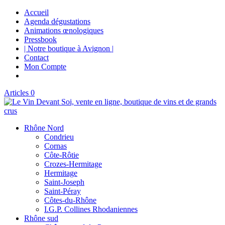
Accueil
Agenda dégustations
Animations œnologiques
Pressbook
| Notre boutique à Avignon |
Contact
Mon Compte
Articles 0
Rhône Nord
Condrieu
Cornas
Côte-Rôtie
Crozes-Hermitage
Hermitage
Saint-Joseph
Saint-Péray
Côtes-du-Rhône
I.G.P. Collines Rhodaniennes
Rhône sud