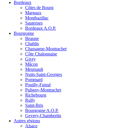
Bordeaux
Côtes de Bourg
Margaux
Montbazillac
Sauternes
Bordeaux A.O.P.
Bourgogne
Beaune
Chablis
Chassagne-Montrachet
Côte Chalonnaise
Givry
Mâcon
Meursault
Nuits-Saint-Georges
Pommard
Pouilly-Fuissé
Puligny-Montrachet
Richebourg
Rully
Saint-Bris
Bourgogne A.O.P.
Gevrey-Chambertin
Autres régions
Alsace