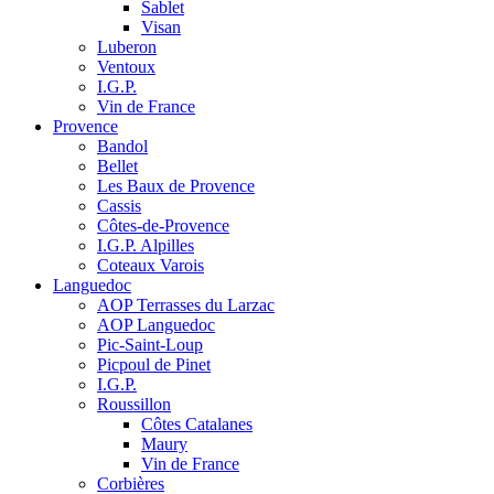
Sablet
Visan
Luberon
Ventoux
I.G.P.
Vin de France
Provence
Bandol
Bellet
Les Baux de Provence
Cassis
Côtes-de-Provence
I.G.P. Alpilles
Coteaux Varois
Languedoc
AOP Terrasses du Larzac
AOP Languedoc
Pic-Saint-Loup
Picpoul de Pinet
I.G.P.
Roussillon
Côtes Catalanes
Maury
Vin de France
Corbières