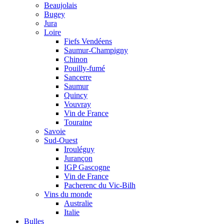
Beaujolais
Bugey
Jura
Loire
Fiefs Vendéens
Saumur-Champigny
Chinon
Pouilly-fumé
Sancerre
Saumur
Quincy
Vouvray
Vin de France
Touraine
Savoie
Sud-Ouest
Irouléguy
Jurançon
IGP Gascogne
Vin de France
Pacherenc du Vic-Bilh
Vins du monde
Australie
Italie
Bulles