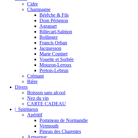
Cidre
Champagne
Bérêche & Fils
Dom Pérignon
Agrapart
Billecart-Salmon
Bollinger
Francis Orban
Jacquesson
Marie Copinet
Vouette et Sorbée
Mouzon-Leroux
Pertois-Lebrun
Crémant
Bière
Divers
Boisson sans alcool
Nez du vin
CARTE CADEAU
| Spiritueux
Apéritif
Pommeau de Normandie
Vermouth
Pineau des Charentes
Armagnac