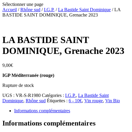
Sélectionner une page
Accueil
/
Rhône sud
/
I.G.P.
/
La Bastide Saint Dominique
/ LA
BASTIDE SAINT DOMINIQUE, Grenache 2023
LA BASTIDE SAINT
DOMINIQUE, Grenache 2023
9,00
€
IGP Méditerranée (rouge)
Rupture de stock
UGS :
VR-S-R1980
Catégories :
I.G.P.
,
La Bastide Saint
Dominique
,
Rhône sud
Étiquettes :
6 - 10€
,
Vin rouge
,
Vin Bio
Informations complémentaires
Informations complémentaires