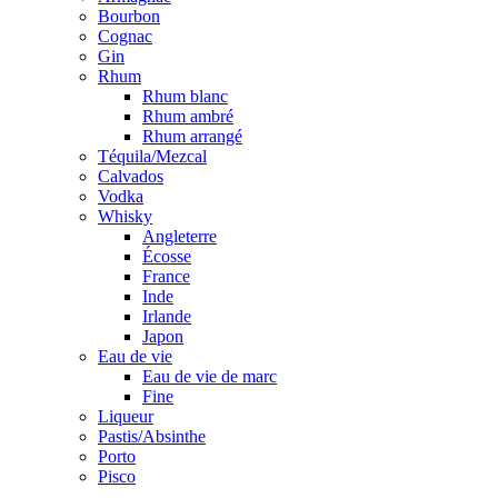
Bourbon
Cognac
Gin
Rhum
Rhum blanc
Rhum ambré
Rhum arrangé
Téquila/Mezcal
Calvados
Vodka
Whisky
Angleterre
Écosse
France
Inde
Irlande
Japon
Eau de vie
Eau de vie de marc
Fine
Liqueur
Pastis/Absinthe
Porto
Pisco