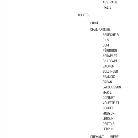
AUSTRALIE
ITALIE
BULLES
CIDRE
CHAMPAGNE
BÉRÊCHE &
FILS
DOM
PÉRIGNON
AGRAPART
BILLECART-
SALMON
BOLLINGER
FRANCIS
ORBAN
JACQUESSON
MARIE
COPINET
VOUETTE ET
SORBÉE
MOUZON-
LEROUX
PERTOIS-
LEBRUN
CRÉMANT
BIÈRE