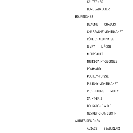
SAUTERNES
BORDEAUX A.O.P.
BOURGOGNE
BEAUNE
CHABLIS
CHASSAGNE-MONTRACHET
CÔTE CHALONNAISE
GIVRY
MÂCON
MEURSAULT
NUITS-SAINT-GEORGES
POMMARD
POUILLY-FUISSÉ
PULIGNY-MONTRACHET
RICHEBOURG
RULLY
SAINT-BRIS
BOURGOGNE A.O.P.
GEVREY-CHAMBERTIN
AUTRES RÉGIONS
ALSACE
BEAUJOLAIS