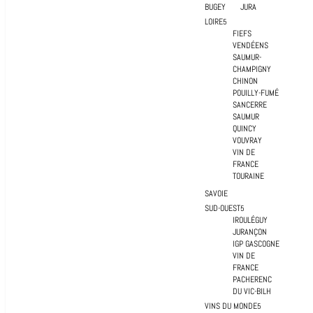
BUGEY
JURA
LOIRE
FIEFS
VENDÉENS
SAUMUR-
CHAMPIGNY
CHINON
POUILLY-FUMÉ
SANCERRE
SAUMUR
QUINCY
VOUVRAY
VIN DE
FRANCE
TOURAINE
SAVOIE
SUD-OUEST
IROULÉGUY
JURANÇON
IGP GASCOGNE
VIN DE
FRANCE
PACHERENC
DU VIC-BILH
VINS DU MONDE