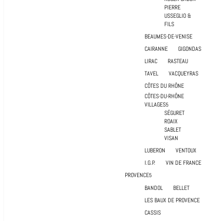
PIERRE
USSEGLIO &
FILS
BEAUMES-DE-VENISE
CAIRANNE
GIGONDAS
LIRAC
RASTEAU
TAVEL
VACQUEYRAS
CÔTES DU RHÔNE
CÔTES-DU-RHÔNE
VILLAGES
SÉGURET
ROAIX
SABLET
VISAN
LUBERON
VENTOUX
I.G.P.
VIN DE FRANCE
PROVENCE
BANDOL
BELLET
LES BAUX DE PROVENCE
CASSIS