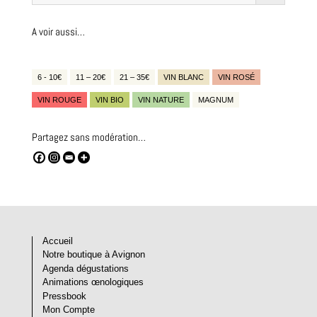
A voir aussi…
6 - 10€
11 – 20€
21 – 35€
VIN BLANC
VIN ROSÉ
VIN ROUGE
VIN BIO
VIN NATURE
MAGNUM
Partagez sans modération…
Accueil
Notre boutique à Avignon
Agenda dégustations
Animations œnologiques
Pressbook
Mon Compte