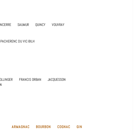
ANCERRE
SAUMUR
QUINCY
VOUVRAY
PACHERENC DU VIC-BILH
OLLINGER
FRANCIS ORBAN
JACQUESSON
UN
ARMAGNAC
BOURBON
COGNAC
GIN