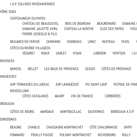
I.G.P. COLLINES RHODANIENNES
HÔNE SUD
CHÂTEAUNEUF-DU-PAPE
CHÂTEAU DE BEAUCASTEL
BOIS DE BOURSAN
BEAURENARD
DOMAINE 
DOMAINE JULIETTE AVRIL
CHÂTEAU LA NERTHE
CLOS DES PAPES
VIE
PIERRE USSEGLIO & FILS
BEAUMES-DE-VENISE
CAIRANNE
GIGONDAS
LIRAC
RASTEAU
TAVEL
CÔTES-DU-RHÔNE VILLAGES
SÉGURET
ROAIX
SABLET
VISAN
LUBERON
VENTOUX
I.G.
ROVENCE
BANDOL
BELLET
LES BAUX DE PROVENCE
CASSIS
CÔTES-DE-PROVENCE
ANGUEDOC
AOP TERRASSES DU LARZAC
AOP LANGUEDOC
PIC-SAINT-LOUP
PICPOUL DE PIN
ROUSSILLON
CÔTES CATALANES
MAURY
VIN DE FRANCE
CORBIÈRES
ORDEAUX
CÔTES DE BOURG
MARGAUX
MONTBAZILLAC
SAUTERNES
BORDEAUX A.O.P.
OURGOGNE
BEAUNE
CHABLIS
CHASSAGNE-MONTRACHET
CÔTE CHALONNAISE
GIVRY
POMMARD
POUILLY-FUISSÉ
PULIGNY-MONTRACHET
RICHEBOURG
RULLY