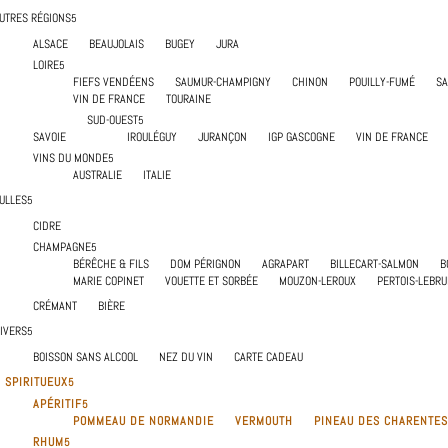
UTRES RÉGIONS
ALSACE
BEAUJOLAIS
BUGEY
JURA
LOIRE
FIEFS VENDÉENS
SAUMUR-CHAMPIGNY
CHINON
POUILLY-FUMÉ
S
VIN DE FRANCE
TOURAINE
SUD-OUEST
SAVOIE
IROULÉGUY
JURANÇON
IGP GASCOGNE
VIN DE FRANCE
VINS DU MONDE
AUSTRALIE
ITALIE
ULLES
CIDRE
CHAMPAGNE
BÉRÊCHE & FILS
DOM PÉRIGNON
AGRAPART
BILLECART-SALMON
B
MARIE COPINET
VOUETTE ET SORBÉE
MOUZON-LEROUX
PERTOIS-LEBR
CRÉMANT
BIÈRE
IVERS
BOISSON SANS ALCOOL
NEZ DU VIN
CARTE CADEAU
 SPIRITUEUX
APÉRITIF
POMMEAU DE NORMANDIE
VERMOUTH
PINEAU DES CHARENTES
RHUM