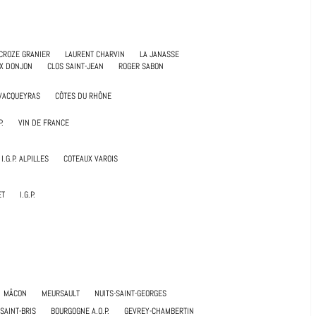
CROZE GRANIER
LAURENT CHARVIN
LA JANASSE
UX DONJON
CLOS SAINT-JEAN
ROGER SABON
VACQUEYRAS
CÔTES DU RHÔNE
P.
VIN DE FRANCE
I.G.P. ALPILLES
COTEAUX VAROIS
ET
I.G.P.
MÂCON
MEURSAULT
NUITS-SAINT-GEORGES
SAINT-BRIS
BOURGOGNE A.O.P.
GEVREY-CHAMBERTIN