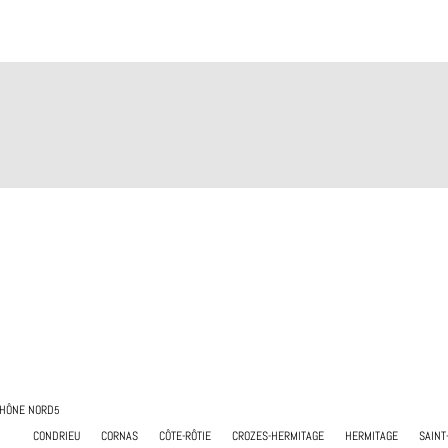
HÔNE NORD
CONDRIEU
CORNAS
CÔTE-RÔTIE
CROZES-HERMITAGE
HERMITAGE
SAINT