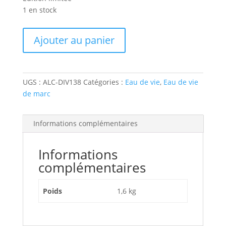
1 en stock
quantité
Ajouter au panier
de
BRANA,
Marc
d'Irouléguy
UGS :
ALC-DIV138
Catégories :
Eau de vie
,
Eau de vie
XO
de marc
Informations complémentaires
Informations
complémentaires
Poids
1,6 kg