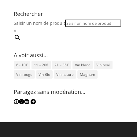
Rechercher
Saisir un nom de produit
×
A voir aussi…
6 - 10€
11 – 20€
21 – 35€
Vin blanc
Vin rosé
Vin rouge
Vin Bio
Vin nature
Magnum
Partagez sans modération…