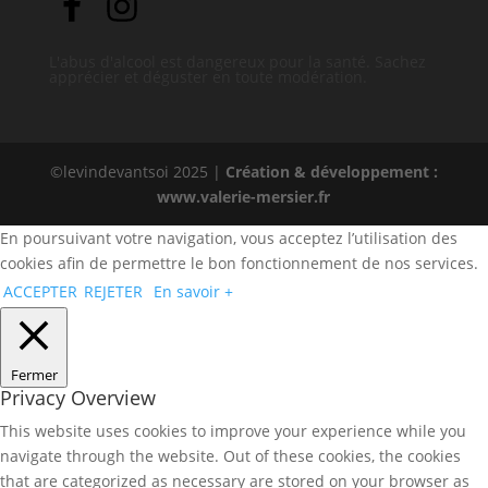
L'abus d'alcool est dangereux pour la santé. Sachez
apprécier et déguster en toute modération.
©levindevantsoi 2025 |
Création & développement :
www.valerie-mersier.fr
En poursuivant votre navigation, vous acceptez l’utilisation des
cookies afin de permettre le bon fonctionnement de nos services.
ACCEPTER
REJETER
En savoir +
Fermer
Privacy Overview
This website uses cookies to improve your experience while you
navigate through the website. Out of these cookies, the cookies
that are categorized as necessary are stored on your browser as