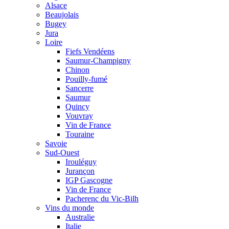
Alsace
Beaujolais
Bugey
Jura
Loire
Fiefs Vendéens
Saumur-Champigny
Chinon
Pouilly-fumé
Sancerre
Saumur
Quincy
Vouvray
Vin de France
Touraine
Savoie
Sud-Ouest
Irouléguy
Jurançon
IGP Gascogne
Vin de France
Pacherenc du Vic-Bilh
Vins du monde
Australie
Italie