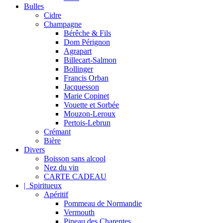
Bulles
Cidre
Champagne
Bérêche & Fils
Dom Pérignon
Agrapart
Billecart-Salmon
Bollinger
Francis Orban
Jacquesson
Marie Copinet
Vouette et Sorbée
Mouzon-Leroux
Pertois-Lebrun
Crémant
Bière
Divers
Boisson sans alcool
Nez du vin
CARTE CADEAU
| Spiritueux
Apéritif
Pommeau de Normandie
Vermouth
Pineau des Charentes