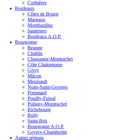
Corbières
Bordeaux
Côtes de Bourg
Margaux
Montbazillac
Sauternes
Bordeaux A.O.P.
Bourgogne
Beaune
Chablis
Chassagne-Montrachet
Côte Chalonnaise
Givry
Mâcon
Meursault
Nuits-Saint-Georges
Pommard
Pouilly-Fuissé
Puligny-Montrachet
Richebourg
Rully
Saint-Bris
Bourgogne A.O.P.
Gevrey-Chambertin
Autres régions