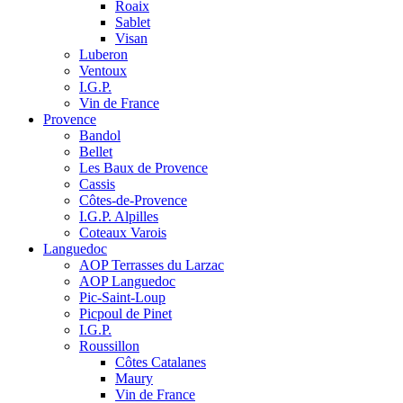
Roaix
Sablet
Visan
Luberon
Ventoux
I.G.P.
Vin de France
Provence
Bandol
Bellet
Les Baux de Provence
Cassis
Côtes-de-Provence
I.G.P. Alpilles
Coteaux Varois
Languedoc
AOP Terrasses du Larzac
AOP Languedoc
Pic-Saint-Loup
Picpoul de Pinet
I.G.P.
Roussillon
Côtes Catalanes
Maury
Vin de France