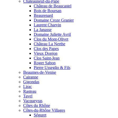
Châteauneuf-du-Pape
Château de Beaucastel
Bois de Boursan
Beaurenard
Domaine Croze Granier
Laurent Charvin
La Janasse
Domaine Juliette Avril
Clos du Mont-Olivet
Château La Nerthe
Clos des Papes
Vieux Donjon
Clos Saint-Jean
Roger Sabon
Pierre Usseglio & Fils
Beaumes-de-Venise
Cairanne
Gigondas
Lirac
Rasteau
Tavel
Vacqueyras
Côtes du Rhône
Côtes-du-Rhône Villages
Séguret