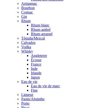
Armagnac
Bourbon
Cognac
Gin
Rhum
Rhum blanc
Rhum ambré
Rhum arrangé
Téquila/Mezcal
Calvados
Vodka
Whisky
Angleterre
Écosse
France
Inde
Irlande
Japon
Eau de vie
Eau de vie de marc
Fine
Liqueur
Pastis/Absinthe
Porto
Pisco