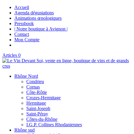
Accueil
Agenda dégustations
Animations œnologiques
Pressbook
| Notre boutique à Avignon |
Contact
Mon Compte
Articles 0
Rhône Nord
Condrieu
Cornas
Côte-Rôtie
Crozes-Hermitage
Hermitage
Saint-Joseph
Saint-Péray
Côtes-du-Rhône
I.G.P. Collines Rhodaniennes
Rhône sud