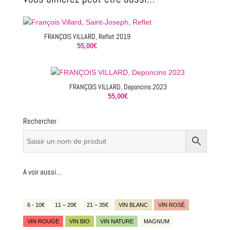
FRANÇOIS VILLARD, Reflet 2019
55,00
€
FRANÇOIS VILLARD, Deponcins 2023
55,00
€
Rechercher
A voir aussi…
6 - 10€
11 – 20€
21 – 35€
VIN BLANC
VIN ROSÉ
VIN ROUGE
VIN BIO
VIN NATURE
MAGNUM