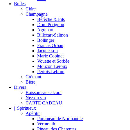
Bulles
Cidre
Champagne
Bérêche & Fils
Dom Pérignon
Agrapart
Billecart-Salmon
Bollinger
Francis Orban
Jacquesson
Marie Copinet
Vouette et Sorbée
Mouzon-Leroux
Pertois-Lebrun
Crémant
Bière
Divers
Boisson sans alcool
Nez du vin
CARTE CADEAU
| Spiritueux
Apéritif
Pommeau de Normandie
Vermouth
Pineau des Charentes