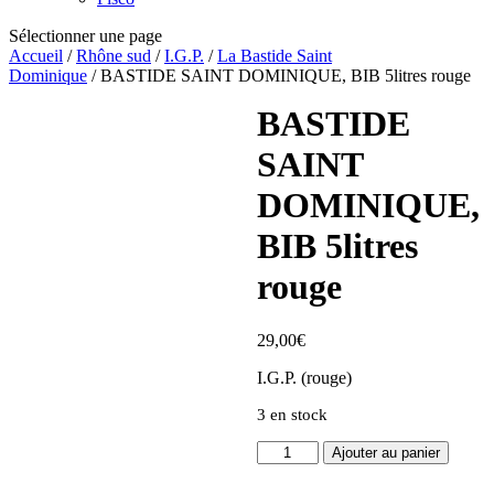
Sélectionner une page
Accueil
/
Rhône sud
/
I.G.P.
/
La Bastide Saint
Dominique
/ BASTIDE SAINT DOMINIQUE, BIB 5litres rouge
BASTIDE
SAINT
DOMINIQUE,
BIB 5litres
rouge
29,00
€
I.G.P. (rouge)
3 en stock
quantité
Ajouter au panier
de
BASTIDE