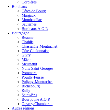
Corbières
Bordeaux
Côtes de Bourg
Margaux
Montbazillac
Sauternes
Bordeaux A.O.P.
Bourgogne
Beaune
Chablis
Chassagne-Montrachet
Côte Chalonnaise
Givry
Mâcon
Meursault
Nuits-Saint-Georges
Pommard
Pouilly-Fuissé
Puligny-Montrachet
Richebourg
Rully
Saint-Bris
Bourgogne A.O.P.
Gevrey-Chambertin
Autres régions