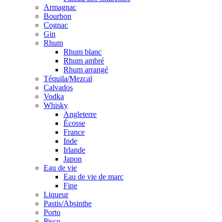
Armagnac
Bourbon
Cognac
Gin
Rhum
Rhum blanc
Rhum ambré
Rhum arrangé
Téquila/Mezcal
Calvados
Vodka
Whisky
Angleterre
Écosse
France
Inde
Irlande
Japon
Eau de vie
Eau de vie de marc
Fine
Liqueur
Pastis/Absinthe
Porto
Pisco