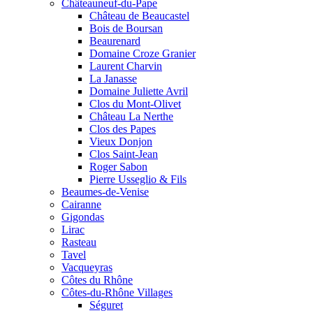
Châteauneuf-du-Pape
Château de Beaucastel
Bois de Boursan
Beaurenard
Domaine Croze Granier
Laurent Charvin
La Janasse
Domaine Juliette Avril
Clos du Mont-Olivet
Château La Nerthe
Clos des Papes
Vieux Donjon
Clos Saint-Jean
Roger Sabon
Pierre Usseglio & Fils
Beaumes-de-Venise
Cairanne
Gigondas
Lirac
Rasteau
Tavel
Vacqueyras
Côtes du Rhône
Côtes-du-Rhône Villages
Séguret