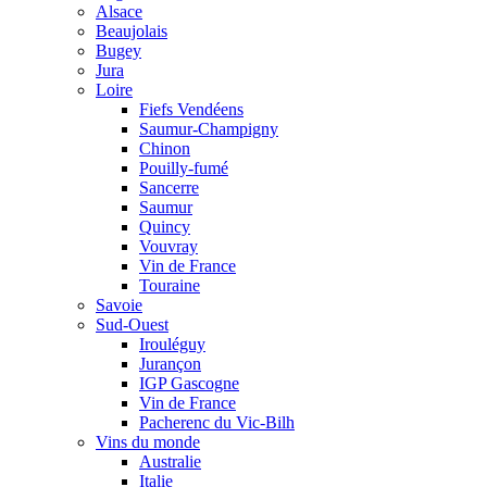
Alsace
Beaujolais
Bugey
Jura
Loire
Fiefs Vendéens
Saumur-Champigny
Chinon
Pouilly-fumé
Sancerre
Saumur
Quincy
Vouvray
Vin de France
Touraine
Savoie
Sud-Ouest
Irouléguy
Jurançon
IGP Gascogne
Vin de France
Pacherenc du Vic-Bilh
Vins du monde
Australie
Italie