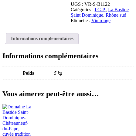
SAINT
UGS :
VR-S-B1122
DOMINIQUE,
Catégories :
I.G.P.
,
La Bastide
BIB
Saint Dominique
,
Rhône sud
5litres
Étiquette :
Vin rouge
rouge
Informations complémentaires
Informations complémentaires
Poids
5 kg
Vous aimerez peut-être aussi…