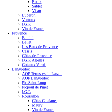
Roaix
Sablet
Visan
Luberon
Ventoux
I.G.P.
Vin de France
Provence
Bandol
Bellet
Les Baux de Provence
Cassis
Côtes-de-Provence
I.G.P. Alpilles
Coteaux Varois
Languedoc
AOP Terrasses du Larzac
AOP Languedoc
Pic-Saint-Loup
Picpoul de Pinet
I.G.P.
Roussillon
Côtes Catalanes
Maury
Vin de France