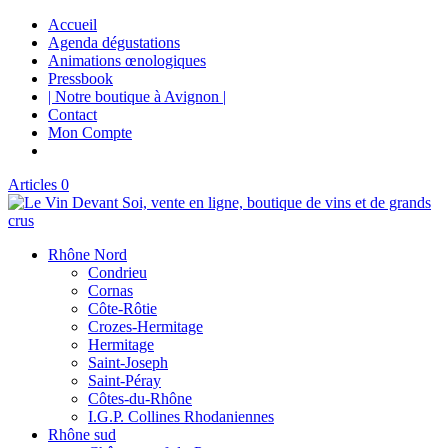
Accueil
Agenda dégustations
Animations œnologiques
Pressbook
| Notre boutique à Avignon |
Contact
Mon Compte
Articles 0
Rhône Nord
Condrieu
Cornas
Côte-Rôtie
Crozes-Hermitage
Hermitage
Saint-Joseph
Saint-Péray
Côtes-du-Rhône
I.G.P. Collines Rhodaniennes
Rhône sud