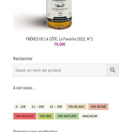
FRÈRES DE LA CÔTE, La Favorite 2022, N°1
79,00
€
Rechercher
A voir aussi…
6 - 10€
11 – 20€
21 – 35€
VIN BLANC
VIN ROSÉ
VIN ROUGE
VIN BIO
VIN NATURE
MAGNUM
Partagez sans modération…