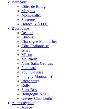
Bordeaux
Côtes de Bourg
Margaux
Montbazillac
Sauternes
Bordeaux A.O.P.
Bourgogne
Beaune
Chablis
Chassagne-Montrachet
Côte Chalonnaise
Givry
Mâcon
Meursault
Nuits-Saint-Georges
Pommard
Pouilly-Fuissé
Puligny-Montrachet
Richebourg
Rully
Saint-Bris
Bourgogne A.O.P.
Gevrey-Chambertin
Autres régions
Alsace