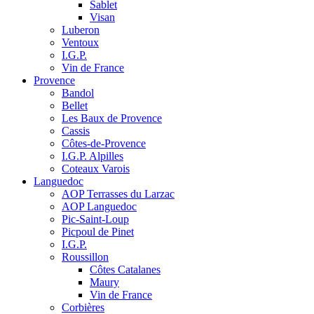
Sablet
Visan
Luberon
Ventoux
I.G.P.
Vin de France
Provence
Bandol
Bellet
Les Baux de Provence
Cassis
Côtes-de-Provence
I.G.P. Alpilles
Coteaux Varois
Languedoc
AOP Terrasses du Larzac
AOP Languedoc
Pic-Saint-Loup
Picpoul de Pinet
I.G.P.
Roussillon
Côtes Catalanes
Maury
Vin de France
Corbières