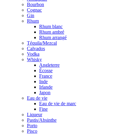
Bourbon
Cognac
Gin
Rhum
Rhum blanc
Rhum ambré
Rhum arrangé
Téquila/Mezcal
Calvados
Vodka
Whisky
Angleterre
Écosse
France
Inde
Irlande
Japon
Eau de vie
Eau de vie de marc
Fine
Liqueur
Pastis/Absinthe
Porto
Pisco