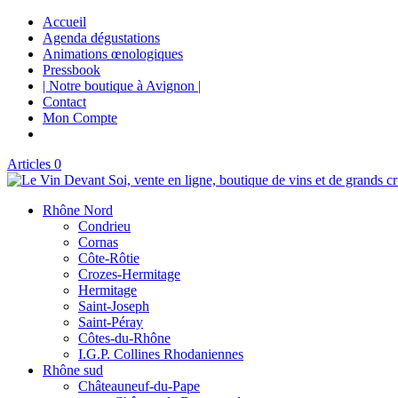
Accueil
Agenda dégustations
Animations œnologiques
Pressbook
| Notre boutique à Avignon |
Contact
Mon Compte
Articles 0
Rhône Nord
Condrieu
Cornas
Côte-Rôtie
Crozes-Hermitage
Hermitage
Saint-Joseph
Saint-Péray
Côtes-du-Rhône
I.G.P. Collines Rhodaniennes
Rhône sud
Châteauneuf-du-Pape