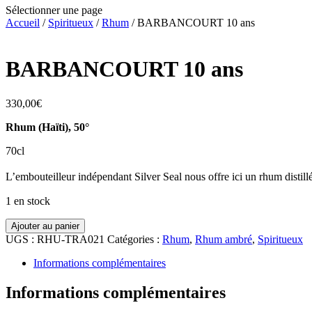
Sélectionner une page
Accueil
/
Spiritueux
/
Rhum
/ BARBANCOURT 10 ans
BARBANCOURT 10 ans
330,00
€
Rhum (Haïti), 50°
70cl
L’embouteilleur indépendant Silver Seal nous offre ici un rhum distillé
1 en stock
quantité
Ajouter au panier
de
UGS :
RHU-TRA021
Catégories :
Rhum
,
Rhum ambré
,
Spiritueux
BARBANCOURT
10
Informations complémentaires
ans
Informations complémentaires