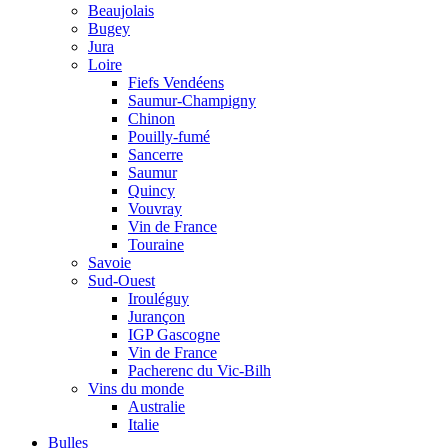
Beaujolais
Bugey
Jura
Loire
Fiefs Vendéens
Saumur-Champigny
Chinon
Pouilly-fumé
Sancerre
Saumur
Quincy
Vouvray
Vin de France
Touraine
Savoie
Sud-Ouest
Irouléguy
Jurançon
IGP Gascogne
Vin de France
Pacherenc du Vic-Bilh
Vins du monde
Australie
Italie
Bulles