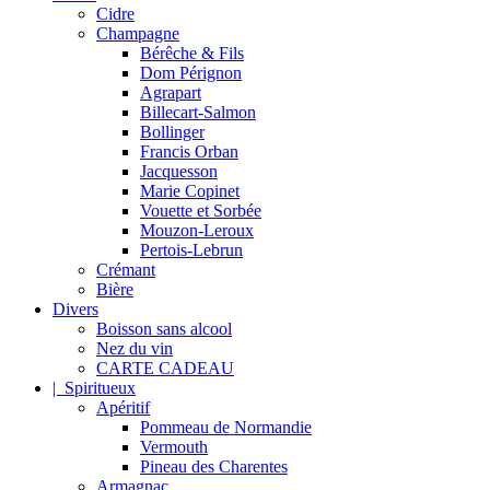
Cidre
Champagne
Bérêche & Fils
Dom Pérignon
Agrapart
Billecart-Salmon
Bollinger
Francis Orban
Jacquesson
Marie Copinet
Vouette et Sorbée
Mouzon-Leroux
Pertois-Lebrun
Crémant
Bière
Divers
Boisson sans alcool
Nez du vin
CARTE CADEAU
| Spiritueux
Apéritif
Pommeau de Normandie
Vermouth
Pineau des Charentes
Armagnac