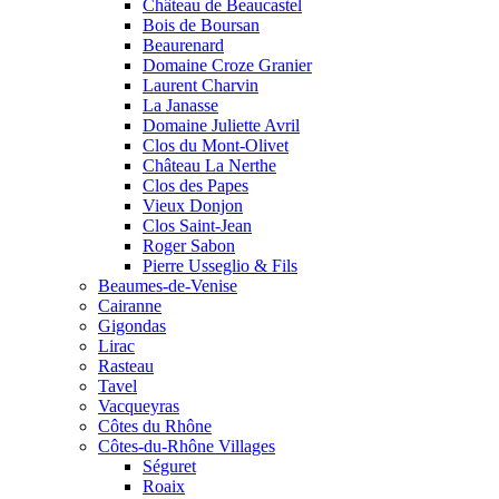
Château de Beaucastel
Bois de Boursan
Beaurenard
Domaine Croze Granier
Laurent Charvin
La Janasse
Domaine Juliette Avril
Clos du Mont-Olivet
Château La Nerthe
Clos des Papes
Vieux Donjon
Clos Saint-Jean
Roger Sabon
Pierre Usseglio & Fils
Beaumes-de-Venise
Cairanne
Gigondas
Lirac
Rasteau
Tavel
Vacqueyras
Côtes du Rhône
Côtes-du-Rhône Villages
Séguret
Roaix