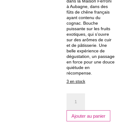
dans la Maison Ferroni
à Aubagne, dans des
fûts de chêne français
ayant contenu du
cognac. Bouche
puissante sur les fruits
exotiques, qui s’ouvre
sur des arômes de cuir
et de pâtisserie. Une
belle expérience de
dégustation, un passage
en force pour une douce
quiétude en
récompense.
3 en stock
quantité
de
FERRONI,
Brut
Ajouter au panier
de
fût
-
Grand