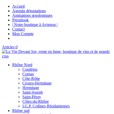
Accueil
Agenda dégustations
Animations œnologiques
Pressbook
| Notre boutique à Avignon |
Contact
Mon Compte
Articles 0
Rhône Nord
Condrieu
Cornas
Côte-Rôtie
Crozes-Hermitage
Hermitage
Saint-Joseph
Saint-Péray
Côtes-du-Rhône
I.G.P. Collines Rhodaniennes
Rhône sud