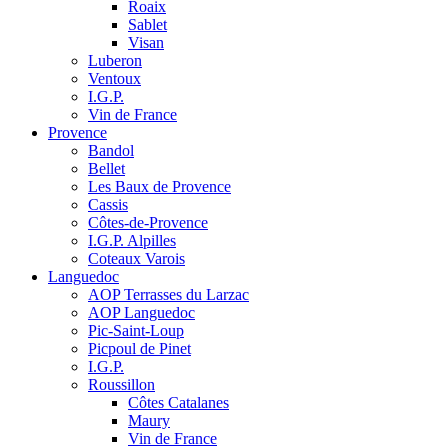
Roaix
Sablet
Visan
Luberon
Ventoux
I.G.P.
Vin de France
Provence
Bandol
Bellet
Les Baux de Provence
Cassis
Côtes-de-Provence
I.G.P. Alpilles
Coteaux Varois
Languedoc
AOP Terrasses du Larzac
AOP Languedoc
Pic-Saint-Loup
Picpoul de Pinet
I.G.P.
Roussillon
Côtes Catalanes
Maury
Vin de France