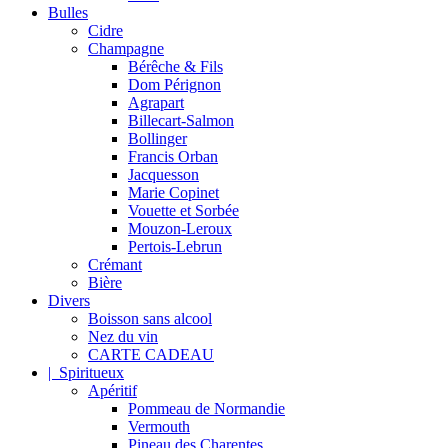
Bulles
Cidre
Champagne
Bérêche & Fils
Dom Pérignon
Agrapart
Billecart-Salmon
Bollinger
Francis Orban
Jacquesson
Marie Copinet
Vouette et Sorbée
Mouzon-Leroux
Pertois-Lebrun
Crémant
Bière
Divers
Boisson sans alcool
Nez du vin
CARTE CADEAU
| Spiritueux
Apéritif
Pommeau de Normandie
Vermouth
Pineau des Charentes