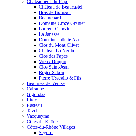
Châteauneuf-du-Pape
Château de Beaucastel
Bois de Boursan
Beaurenard
Domaine Croze Granier
Laurent Charvin
La Janasse
Domaine Juliette Avril
Clos du Mont-Olivet
Château La Nerthe
Clos des Papes
Vieux Donjon
Clos Saint-Jean
Roger Sabon
Pierre Usseglio & Fils
Beaumes-de-Venise
Cairanne
Gigondas
Lirac
Rasteau
Tavel
Vacqueyras
Côtes du Rhône
Côtes-du-Rhône Villages
Séguret