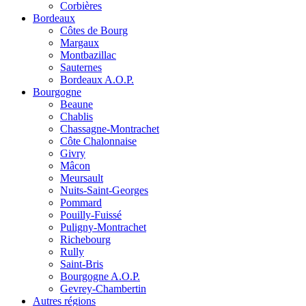
Corbières
Bordeaux
Côtes de Bourg
Margaux
Montbazillac
Sauternes
Bordeaux A.O.P.
Bourgogne
Beaune
Chablis
Chassagne-Montrachet
Côte Chalonnaise
Givry
Mâcon
Meursault
Nuits-Saint-Georges
Pommard
Pouilly-Fuissé
Puligny-Montrachet
Richebourg
Rully
Saint-Bris
Bourgogne A.O.P.
Gevrey-Chambertin
Autres régions