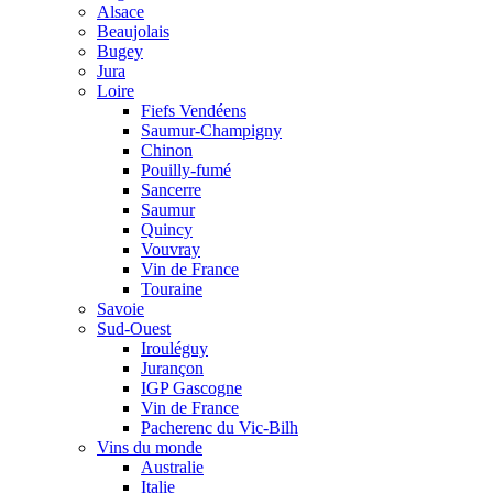
Alsace
Beaujolais
Bugey
Jura
Loire
Fiefs Vendéens
Saumur-Champigny
Chinon
Pouilly-fumé
Sancerre
Saumur
Quincy
Vouvray
Vin de France
Touraine
Savoie
Sud-Ouest
Irouléguy
Jurançon
IGP Gascogne
Vin de France
Pacherenc du Vic-Bilh
Vins du monde
Australie
Italie