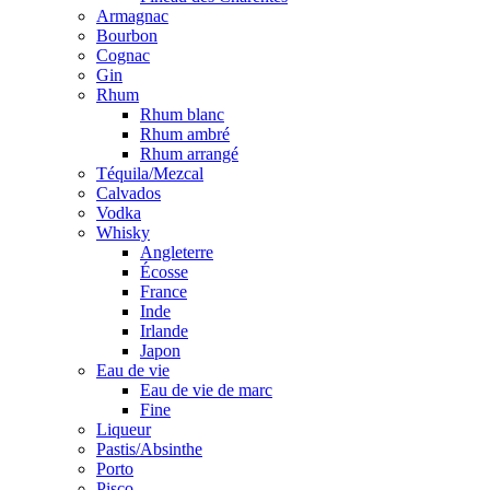
Armagnac
Bourbon
Cognac
Gin
Rhum
Rhum blanc
Rhum ambré
Rhum arrangé
Téquila/Mezcal
Calvados
Vodka
Whisky
Angleterre
Écosse
France
Inde
Irlande
Japon
Eau de vie
Eau de vie de marc
Fine
Liqueur
Pastis/Absinthe
Porto
Pisco