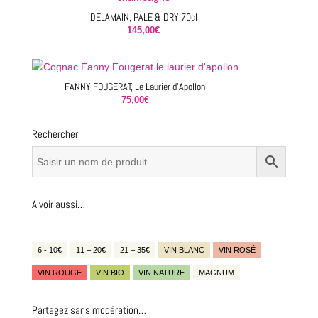
DELAMAIN, PALE & DRY 70cl
145,00
€
FANNY FOUGERAT, Le Laurier d’Apollon
75,00
€
Rechercher
A voir aussi…
6 - 10€
11 – 20€
21 – 35€
VIN BLANC
VIN ROSÉ
VIN ROUGE
VIN BIO
VIN NATURE
MAGNUM
Partagez sans modération…