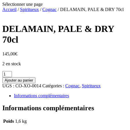
Sélectionner une page
Accueil
/
Spiritueux
/
Cognac
/ DELAMAIN, PALE & DRY 70cl
DELAMAIN, PALE & DRY
70cl
145,00
€
2 en stock
quantité
de
Ajouter au panier
DELAMAIN,
UGS :
CO-XO-0014
Catégories :
Cognac
,
Spiritueux
PALE
&
Informations complémentaires
DRY
70cl
Informations complémentaires
Poids
1,6 kg