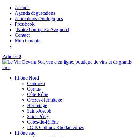
Accueil
Agenda dégustations
Animations œnologiques
Pressbook
| Notre boutique à Avignon |
Contact
Mon Compte
Articles 0
Rhône Nord
Condrieu
Cornas
Côte-Rôtie
Crozes-Hermitage
Hermitage
Saint-Joseph
Saint-Péray
Côtes-du-Rhône
I.G.P. Collines Rhodaniennes
Rhône sud