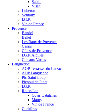
Sablet
Visan
Luberon
Ventoux
I.G.P.
Vin de France
Provence
Bandol
Bellet
Les Baux de Provence
Cassis
Côtes-de-Provence
I.G.P. Alpilles
Coteaux Varois
Languedoc
AOP Terrasses du Larzac
AOP Languedoc
Pic-Saint-Loup
Picpoul de Pinet
I.G.P.
Roussillon
Côtes Catalanes
Maury
Vin de France
Corbières