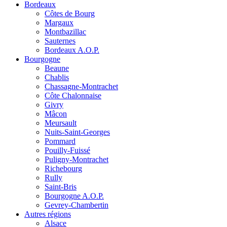
Bordeaux
Côtes de Bourg
Margaux
Montbazillac
Sauternes
Bordeaux A.O.P.
Bourgogne
Beaune
Chablis
Chassagne-Montrachet
Côte Chalonnaise
Givry
Mâcon
Meursault
Nuits-Saint-Georges
Pommard
Pouilly-Fuissé
Puligny-Montrachet
Richebourg
Rully
Saint-Bris
Bourgogne A.O.P.
Gevrey-Chambertin
Autres régions
Alsace