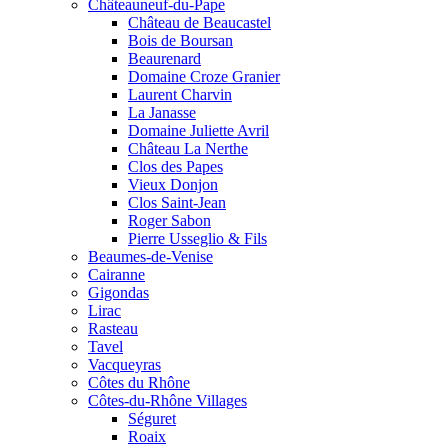
Châteauneuf-du-Pape
Château de Beaucastel
Bois de Boursan
Beaurenard
Domaine Croze Granier
Laurent Charvin
La Janasse
Domaine Juliette Avril
Château La Nerthe
Clos des Papes
Vieux Donjon
Clos Saint-Jean
Roger Sabon
Pierre Usseglio & Fils
Beaumes-de-Venise
Cairanne
Gigondas
Lirac
Rasteau
Tavel
Vacqueyras
Côtes du Rhône
Côtes-du-Rhône Villages
Séguret
Roaix