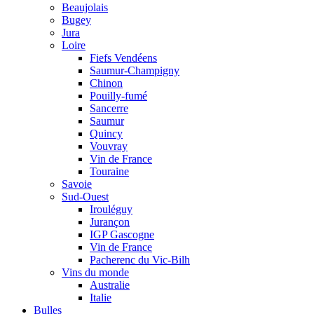
Beaujolais
Bugey
Jura
Loire
Fiefs Vendéens
Saumur-Champigny
Chinon
Pouilly-fumé
Sancerre
Saumur
Quincy
Vouvray
Vin de France
Touraine
Savoie
Sud-Ouest
Irouléguy
Jurançon
IGP Gascogne
Vin de France
Pacherenc du Vic-Bilh
Vins du monde
Australie
Italie
Bulles