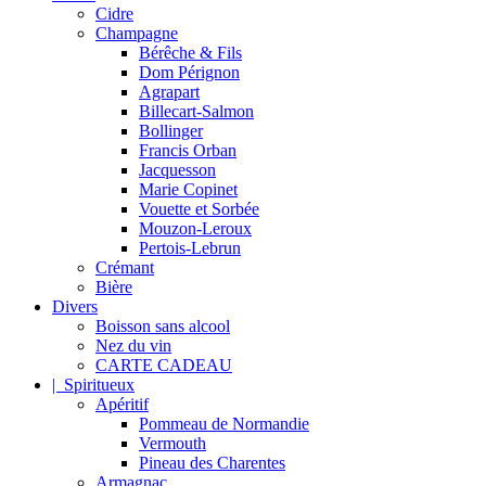
Cidre
Champagne
Bérêche & Fils
Dom Pérignon
Agrapart
Billecart-Salmon
Bollinger
Francis Orban
Jacquesson
Marie Copinet
Vouette et Sorbée
Mouzon-Leroux
Pertois-Lebrun
Crémant
Bière
Divers
Boisson sans alcool
Nez du vin
CARTE CADEAU
| Spiritueux
Apéritif
Pommeau de Normandie
Vermouth
Pineau des Charentes
Armagnac