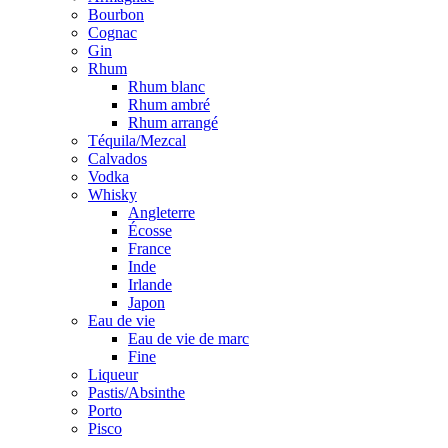
Bourbon
Cognac
Gin
Rhum
Rhum blanc
Rhum ambré
Rhum arrangé
Téquila/Mezcal
Calvados
Vodka
Whisky
Angleterre
Écosse
France
Inde
Irlande
Japon
Eau de vie
Eau de vie de marc
Fine
Liqueur
Pastis/Absinthe
Porto
Pisco