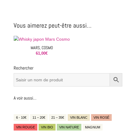
Single
Grain
Vous aimerez peut-être aussi…
MARS, COSMO
61,00
€
Rechercher
A voir aussi…
6 - 10€
11 – 20€
21 – 35€
VIN BLANC
VIN ROSÉ
VIN ROUGE
VIN BIO
VIN NATURE
MAGNUM