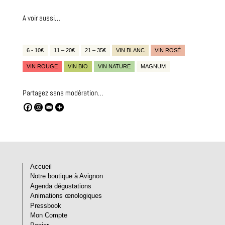
A voir aussi…
6 - 10€
11 – 20€
21 – 35€
VIN BLANC
VIN ROSÉ
VIN ROUGE
VIN BIO
VIN NATURE
MAGNUM
Partagez sans modération…
Accueil
Notre boutique à Avignon
Agenda dégustations
Animations œnologiques
Pressbook
Mon Compte