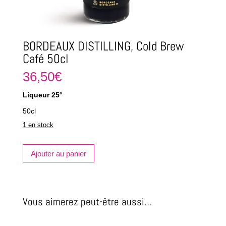
BORDEAUX DISTILLING, Cold Brew
Café 50cl
36,50
€
Liqueur 25°
50cl
1 en stock
quantité
Ajouter au panier
de
BORDEAUX
DISTILLING,
Cold
Brew
Vous aimerez peut-être aussi…
Café
50cl