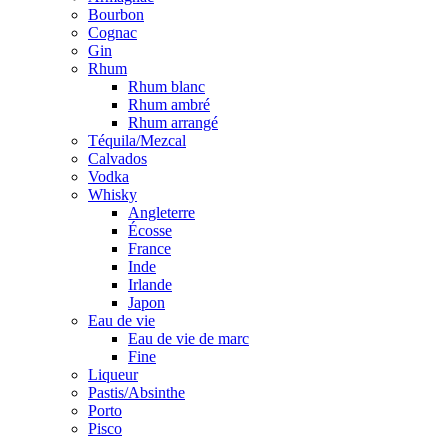
Bourbon
Cognac
Gin
Rhum
Rhum blanc
Rhum ambré
Rhum arrangé
Téquila/Mezcal
Calvados
Vodka
Whisky
Angleterre
Écosse
France
Inde
Irlande
Japon
Eau de vie
Eau de vie de marc
Fine
Liqueur
Pastis/Absinthe
Porto
Pisco