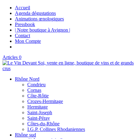
Accueil
Agenda dégustations
Animations œnologiques
Pressbook
| Notre boutique à Avignon |
Contact
Mon Compte
Articles 0
Rhône Nord
Condrieu
Cornas
Côte-Rôtie
Crozes-Hermitage
Hermitage
Saint-Joseph
Saint-Péray
Côtes-du-Rhône
I.G.P. Collines Rhodaniennes
Rhône sud