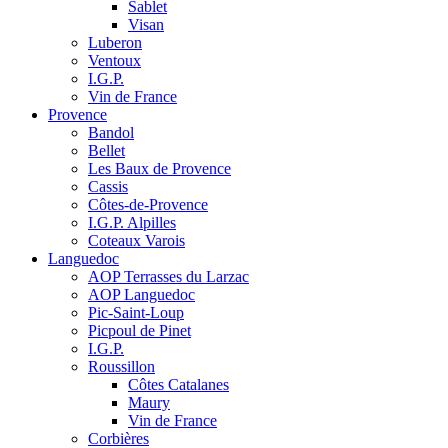
Sablet
Visan
Luberon
Ventoux
I.G.P.
Vin de France
Provence
Bandol
Bellet
Les Baux de Provence
Cassis
Côtes-de-Provence
I.G.P. Alpilles
Coteaux Varois
Languedoc
AOP Terrasses du Larzac
AOP Languedoc
Pic-Saint-Loup
Picpoul de Pinet
I.G.P.
Roussillon
Côtes Catalanes
Maury
Vin de France
Corbières