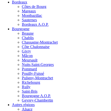
Bordeaux
Côtes de Bourg
Margaux
Montbazillac
Sauternes
Bordeaux A.O.P.
Bourgogne
Beaune
Chablis
Chassagne-Montrachet
Côte Chalonnaise
Givry
Mâcon
Meursault
Nuits-Saint-Georges
Pommard
Pouilly-Fuissé
Puligny-Montrachet
Richebourg
Rully
Saint-Bris
Bourgogne A.O.P.
Gevrey-Chambertin
Autres régions
Alsace