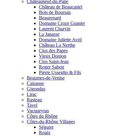
Châteauneuf-du-Pape
Château de Beaucastel
Bois de Boursan
Beaurenard
Domaine Croze Granier
Laurent Charvin
La Janasse
Domaine Juliette Avril
Château La Nerthe
Clos des Papes
Vieux Donjon
Clos Saint-Jean
Roger Sabon
Pierre Usseglio & Fils
Beaumes-de-Venise
Cairanne
Gigondas
Lirac
Rasteau
Tavel
Vacqueyras
Côtes du Rhône
Côtes-du-Rhône Villages
Séguret
Roaix