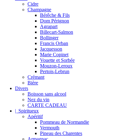
Cidre
Champagne
Bérêche & Fils
Dom Pérignon
Agrapart
Billecart-Salmon
Bollinger
Francis Orban
Jacquesson
Marie Copinet
Vouette et Sorbée
Mouzon-Leroux
Pertois-Lebrun
Crémant
Bière
Divers
Boisson sans alcool
Nez du vin
CARTE CADEAU
| Spiritueux
Apéritif
Pommeau de Normandie
Vermouth
Pineau des Charentes
Armagnac