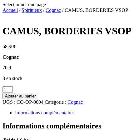
Sélectionner une page
Accueil
/
Spiritueux
/
Cognac
/ CAMUS, BORDERIES VSOP
CAMUS, BORDERIES VSOP
68,90
€
Cognac
70cl
3 en stock
quantité
de
Ajouter au panier
CAMUS,
UGS :
CO-OP-0004
Catégorie :
Cognac
BORDERIES
VSOP
Informations complémentaires
Informations complémentaires