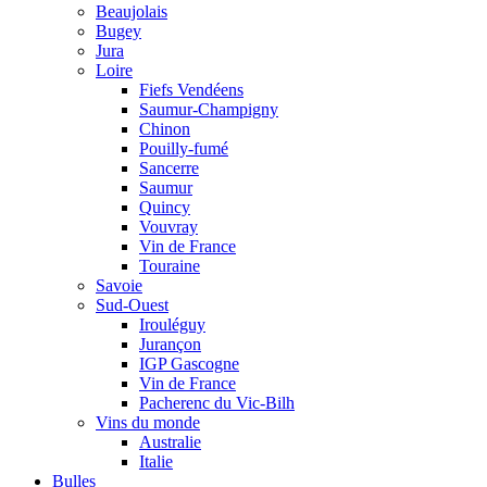
Beaujolais
Bugey
Jura
Loire
Fiefs Vendéens
Saumur-Champigny
Chinon
Pouilly-fumé
Sancerre
Saumur
Quincy
Vouvray
Vin de France
Touraine
Savoie
Sud-Ouest
Irouléguy
Jurançon
IGP Gascogne
Vin de France
Pacherenc du Vic-Bilh
Vins du monde
Australie
Italie
Bulles