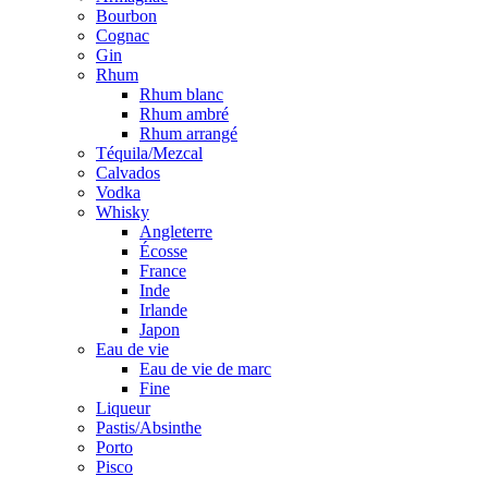
Bourbon
Cognac
Gin
Rhum
Rhum blanc
Rhum ambré
Rhum arrangé
Téquila/Mezcal
Calvados
Vodka
Whisky
Angleterre
Écosse
France
Inde
Irlande
Japon
Eau de vie
Eau de vie de marc
Fine
Liqueur
Pastis/Absinthe
Porto
Pisco