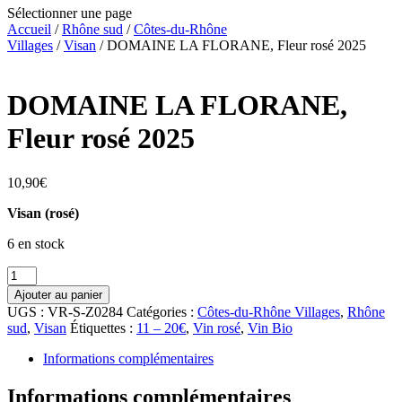
Sélectionner une page
Accueil
/
Rhône sud
/
Côtes-du-Rhône
Villages
/
Visan
/ DOMAINE LA FLORANE, Fleur rosé 2025
DOMAINE LA FLORANE,
Fleur rosé 2025
10,90
€
Visan (rosé)
6 en stock
quantité
de
Ajouter au panier
DOMAINE
UGS :
VR-S-Z0284
Catégories :
Côtes-du-Rhône Villages
,
Rhône
LA
sud
,
Visan
Étiquettes :
11 – 20€
,
Vin rosé
,
Vin Bio
FLORANE,
Fleur
Informations complémentaires
rosé
2025
Informations complémentaires