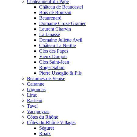
Châteauneuf-du-Pape
Château de Beaucastel
Bois de Boursan
Beaurenard
Domaine Croze Granier
Laurent Charvin
La Janasse
Domaine Juliette Avril
Château La Nerthe
Clos des Papes
Vieux Donjon
Clos Saint-Jean
Roger Sabon
Pierre Usseglio & Fils
Beaumes-de-Venise
Cairanne
Gigondas
Lirac
Rasteau
Tavel
Vacqueyras
Côtes du Rhône
Côtes-du-Rhône Villages
Séguret
Roaix