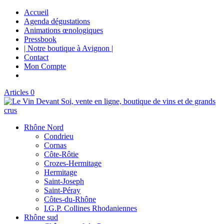
Accueil
Agenda dégustations
Animations œnologiques
Pressbook
| Notre boutique à Avignon |
Contact
Mon Compte
Articles 0
Rhône Nord
Condrieu
Cornas
Côte-Rôtie
Crozes-Hermitage
Hermitage
Saint-Joseph
Saint-Péray
Côtes-du-Rhône
I.G.P. Collines Rhodaniennes
Rhône sud