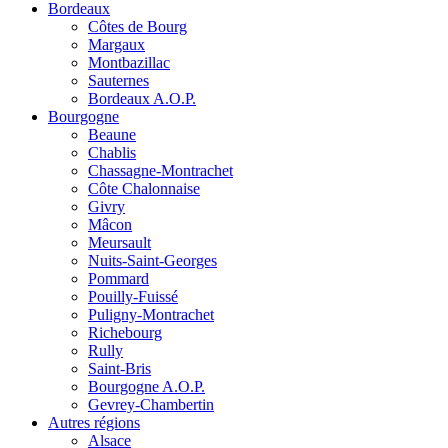
Bordeaux
Côtes de Bourg
Margaux
Montbazillac
Sauternes
Bordeaux A.O.P.
Bourgogne
Beaune
Chablis
Chassagne-Montrachet
Côte Chalonnaise
Givry
Mâcon
Meursault
Nuits-Saint-Georges
Pommard
Pouilly-Fuissé
Puligny-Montrachet
Richebourg
Rully
Saint-Bris
Bourgogne A.O.P.
Gevrey-Chambertin
Autres régions
Alsace