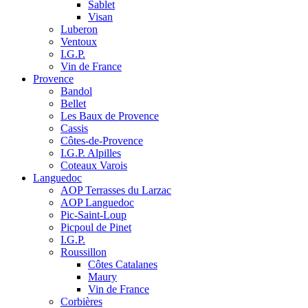
Sablet
Visan
Luberon
Ventoux
I.G.P.
Vin de France
Provence
Bandol
Bellet
Les Baux de Provence
Cassis
Côtes-de-Provence
I.G.P. Alpilles
Coteaux Varois
Languedoc
AOP Terrasses du Larzac
AOP Languedoc
Pic-Saint-Loup
Picpoul de Pinet
I.G.P.
Roussillon
Côtes Catalanes
Maury
Vin de France
Corbières