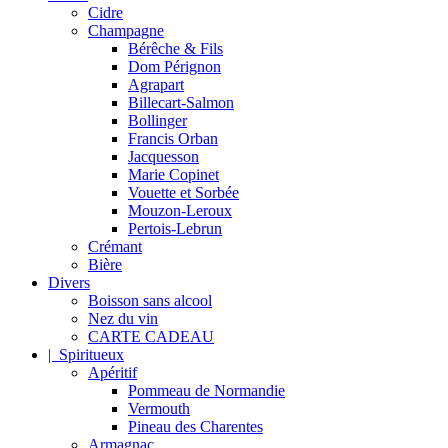
Cidre
Champagne
Bérêche & Fils
Dom Pérignon
Agrapart
Billecart-Salmon
Bollinger
Francis Orban
Jacquesson
Marie Copinet
Vouette et Sorbée
Mouzon-Leroux
Pertois-Lebrun
Crémant
Bière
Divers
Boisson sans alcool
Nez du vin
CARTE CADEAU
| Spiritueux
Apéritif
Pommeau de Normandie
Vermouth
Pineau des Charentes
Armagnac