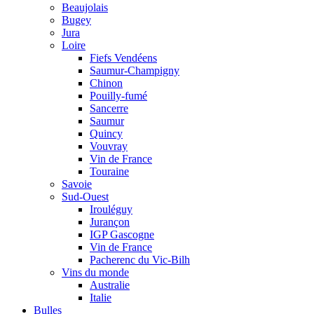
Beaujolais
Bugey
Jura
Loire
Fiefs Vendéens
Saumur-Champigny
Chinon
Pouilly-fumé
Sancerre
Saumur
Quincy
Vouvray
Vin de France
Touraine
Savoie
Sud-Ouest
Irouléguy
Jurançon
IGP Gascogne
Vin de France
Pacherenc du Vic-Bilh
Vins du monde
Australie
Italie
Bulles