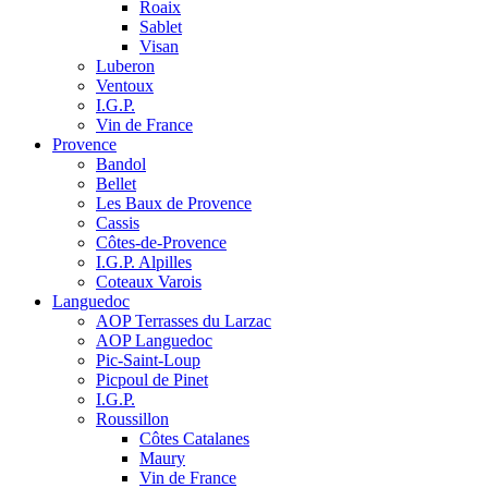
Roaix
Sablet
Visan
Luberon
Ventoux
I.G.P.
Vin de France
Provence
Bandol
Bellet
Les Baux de Provence
Cassis
Côtes-de-Provence
I.G.P. Alpilles
Coteaux Varois
Languedoc
AOP Terrasses du Larzac
AOP Languedoc
Pic-Saint-Loup
Picpoul de Pinet
I.G.P.
Roussillon
Côtes Catalanes
Maury
Vin de France