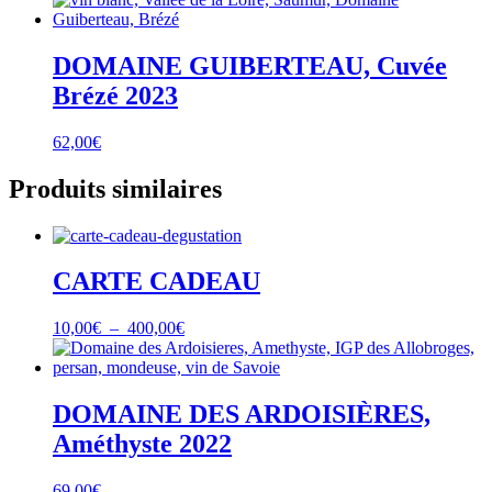
DOMAINE GUIBERTEAU, Cuvée
Brézé 2023
62,00
€
Produits similaires
CARTE CADEAU
Plage
10,00
€
–
400,00
€
de
prix :
10,00€
à
DOMAINE DES ARDOISIÈRES,
400,00€
Améthyste 2022
69,00
€