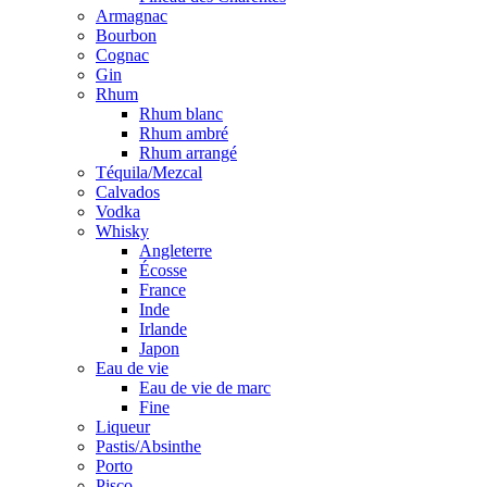
Armagnac
Bourbon
Cognac
Gin
Rhum
Rhum blanc
Rhum ambré
Rhum arrangé
Téquila/Mezcal
Calvados
Vodka
Whisky
Angleterre
Écosse
France
Inde
Irlande
Japon
Eau de vie
Eau de vie de marc
Fine
Liqueur
Pastis/Absinthe
Porto
Pisco