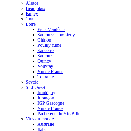
Alsace
Beaujolais
Bugey
Jura
Loire
Fiefs Vendéens
Saumur-Champigny
Chinon
Pouilly-fumé
Sancerre
Saumur
Quincy
Vouvray
Vin de France
Touraine
Savoie
Sud-Ouest
Irouléguy
Jurançon
IGP Gascogne
Vin de France
Pacherenc du Vic-Bilh
Vins du monde
Australie
Italie