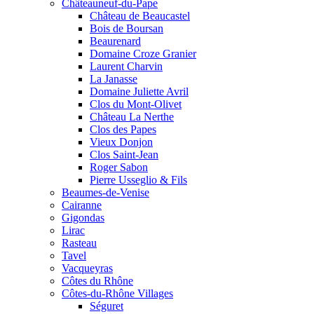
Châteauneuf-du-Pape
Château de Beaucastel
Bois de Boursan
Beaurenard
Domaine Croze Granier
Laurent Charvin
La Janasse
Domaine Juliette Avril
Clos du Mont-Olivet
Château La Nerthe
Clos des Papes
Vieux Donjon
Clos Saint-Jean
Roger Sabon
Pierre Usseglio & Fils
Beaumes-de-Venise
Cairanne
Gigondas
Lirac
Rasteau
Tavel
Vacqueyras
Côtes du Rhône
Côtes-du-Rhône Villages
Séguret