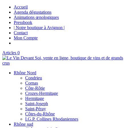
Accueil
Agenda dégustations
Animations œnologiques
Pressbook
| Notre boutique à Avignon |
Contact
Mon Compte
Articles 0
Rhône Nord
Condrieu
Cornas
Côte-Rôtie
Crozes-Hermitage
Hermitage
Saint-Joseph
Saint-Péray
Côtes-du-Rhône
I.G.P. Collines Rhodaniennes
Rhône sud