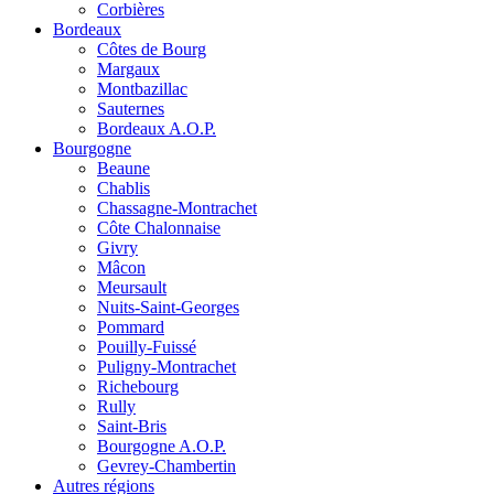
Corbières
Bordeaux
Côtes de Bourg
Margaux
Montbazillac
Sauternes
Bordeaux A.O.P.
Bourgogne
Beaune
Chablis
Chassagne-Montrachet
Côte Chalonnaise
Givry
Mâcon
Meursault
Nuits-Saint-Georges
Pommard
Pouilly-Fuissé
Puligny-Montrachet
Richebourg
Rully
Saint-Bris
Bourgogne A.O.P.
Gevrey-Chambertin
Autres régions