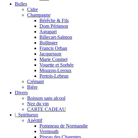
Bulles
Cidre
Champagne
Bérêche & Fils
Dom Pérignon
Agrapart
Billecart-Salmon
Bollinger
Francis Orban
Jacquesson
Marie Copinet
Vouette et Sorbée
Mouzon-Leroux
Pertois-Lebrun
Crémant
Bière
Divers
Boisson sans alcool
Nez du vin
CARTE CADEAU
| Spiritueux
Apéritif
Pommeau de Normandie
Vermouth
Pineau des Charentes