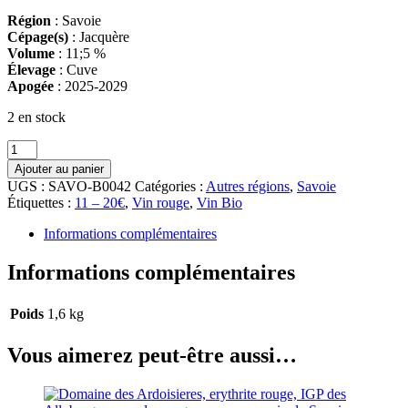
Région
: Savoie
Cépage(s)
: Jacquère
Volume
: 11;5 %
Élevage
: Cuve
Apogée
: 2025-2029
2 en stock
quantité
de
Ajouter au panier
MAISON
UGS :
SAVO-B0042
Catégories :
Autres régions
,
Savoie
DES
Étiquettes :
11 – 20€
,
Vin rouge
,
Vin Bio
ARDOISIÈRES,
Silice
Informations complémentaires
blanc
2024
Informations complémentaires
Poids
1,6 kg
Vous aimerez peut-être aussi…