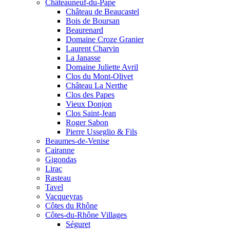
Châteauneuf-du-Pape
Château de Beaucastel
Bois de Boursan
Beaurenard
Domaine Croze Granier
Laurent Charvin
La Janasse
Domaine Juliette Avril
Clos du Mont-Olivet
Château La Nerthe
Clos des Papes
Vieux Donjon
Clos Saint-Jean
Roger Sabon
Pierre Usseglio & Fils
Beaumes-de-Venise
Cairanne
Gigondas
Lirac
Rasteau
Tavel
Vacqueyras
Côtes du Rhône
Côtes-du-Rhône Villages
Séguret