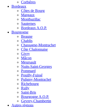
Corbières
Bordeaux
Côtes de Bourg
Margaux
Montbazillac
Sauternes
Bordeaux A.O.P.
Bourgogne
Beaune
Chablis
Chassagne-Montrachet
Côte Chalonnaise
Givry
Mâcon
Meursault
Nuits-Saint-Georges
Pommard
Pouilly-Fuissé
Puligny-Montrachet
Richebourg
Rully
Saint-Bris
Bourgogne A.O.P.
Gevrey-Chambertin
Autres régions