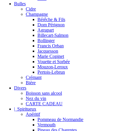
Bulles
Cidre
Champagne
Bérêche & Fils
Dom Pérignon
Agrapart
Billecart-Salmon
Bollinger
Francis Orban
Jacquesson
Marie Copinet
Vouette et Sorbée
Mouzon-Leroux
Pertois-Lebrun
Crémant
Bière
Divers
Boisson sans alcool
Nez du vin
CARTE CADEAU
| Spiritueux
Apéritif
Pommeau de Normandie
Vermouth
Pineau des Charentes