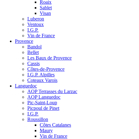
Roaix
Sablet
Visan
Luberon
Ventoux
I.G.P.
Vin de France
Provence
Bandol
Bellet
Les Baux de Provence
Cassis
Côtes-de-Provence
I.G.P. Alpilles
Coteaux Varois
Languedoc
AOP Terrasses du Larzac
AOP Languedoc
Pic-Saint-Loup
Picpoul de Pinet
I.G.P.
Roussillon
Côtes Catalanes
Maury
Vin de France