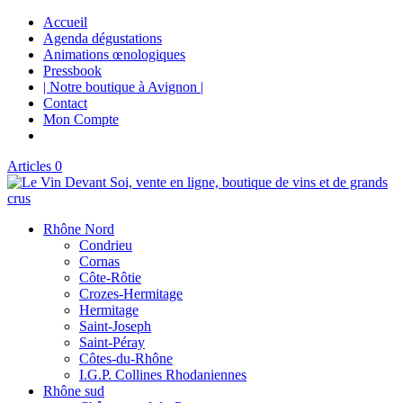
Accueil
Agenda dégustations
Animations œnologiques
Pressbook
| Notre boutique à Avignon |
Contact
Mon Compte
Articles 0
Rhône Nord
Condrieu
Cornas
Côte-Rôtie
Crozes-Hermitage
Hermitage
Saint-Joseph
Saint-Péray
Côtes-du-Rhône
I.G.P. Collines Rhodaniennes
Rhône sud