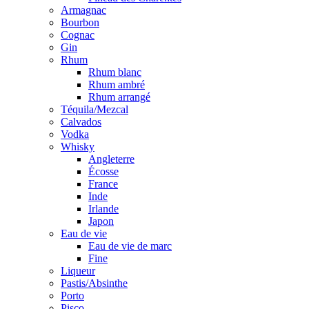
Armagnac
Bourbon
Cognac
Gin
Rhum
Rhum blanc
Rhum ambré
Rhum arrangé
Téquila/Mezcal
Calvados
Vodka
Whisky
Angleterre
Écosse
France
Inde
Irlande
Japon
Eau de vie
Eau de vie de marc
Fine
Liqueur
Pastis/Absinthe
Porto
Pisco