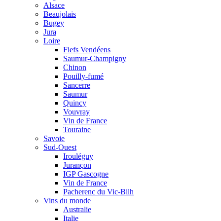
Alsace
Beaujolais
Bugey
Jura
Loire
Fiefs Vendéens
Saumur-Champigny
Chinon
Pouilly-fumé
Sancerre
Saumur
Quincy
Vouvray
Vin de France
Touraine
Savoie
Sud-Ouest
Irouléguy
Jurançon
IGP Gascogne
Vin de France
Pacherenc du Vic-Bilh
Vins du monde
Australie
Italie