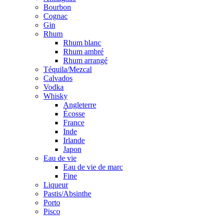
Bourbon
Cognac
Gin
Rhum
Rhum blanc
Rhum ambré
Rhum arrangé
Téquila/Mezcal
Calvados
Vodka
Whisky
Angleterre
Écosse
France
Inde
Irlande
Japon
Eau de vie
Eau de vie de marc
Fine
Liqueur
Pastis/Absinthe
Porto
Pisco