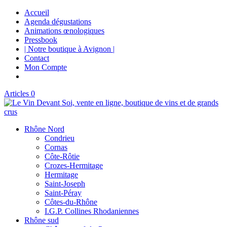
Accueil
Agenda dégustations
Animations œnologiques
Pressbook
| Notre boutique à Avignon |
Contact
Mon Compte
Articles 0
Rhône Nord
Condrieu
Cornas
Côte-Rôtie
Crozes-Hermitage
Hermitage
Saint-Joseph
Saint-Péray
Côtes-du-Rhône
I.G.P. Collines Rhodaniennes
Rhône sud