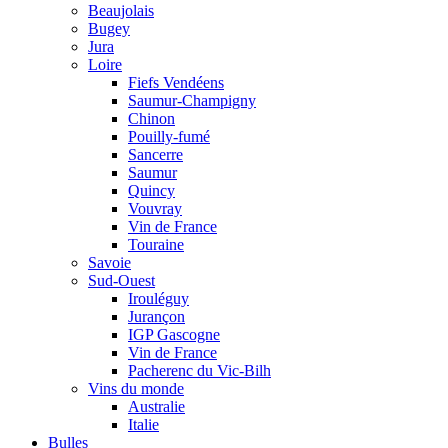
Beaujolais
Bugey
Jura
Loire
Fiefs Vendéens
Saumur-Champigny
Chinon
Pouilly-fumé
Sancerre
Saumur
Quincy
Vouvray
Vin de France
Touraine
Savoie
Sud-Ouest
Irouléguy
Jurançon
IGP Gascogne
Vin de France
Pacherenc du Vic-Bilh
Vins du monde
Australie
Italie
Bulles