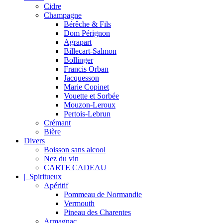
Cidre
Champagne
Bérêche & Fils
Dom Pérignon
Agrapart
Billecart-Salmon
Bollinger
Francis Orban
Jacquesson
Marie Copinet
Vouette et Sorbée
Mouzon-Leroux
Pertois-Lebrun
Crémant
Bière
Divers
Boisson sans alcool
Nez du vin
CARTE CADEAU
| Spiritueux
Apéritif
Pommeau de Normandie
Vermouth
Pineau des Charentes
Armagnac