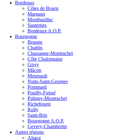
Bordeaux
Côtes de Bourg
Margaux
Montbazillac
Sauternes
Bordeaux A.O.P.
Bourgogne
Beaune
Chablis
Chassagne-Montrachet
Côte Chalonnaise
Givry
Mâcon
Meursault
Nuits-Saint-Georges
Pommard
Pouilly-Fuissé
Puligny-Montrachet
Richebourg
Rully
Saint-Bris
Bourgogne A.O.P.
Gevrey-Chambertin
Autres régions
Alsace