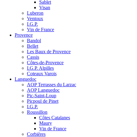
Sablet
Visan
Luberon
Ventoux
I.G.P.
Vin de France
Provence
Bandol
Bellet
Les Baux de Provence
Cassis
Côtes-de-Provence
I.G.P. Alpilles
Coteaux Varois
Languedoc
AOP Terrasses du Larzac
AOP Languedoc
Pic-Saint-Loup
Picpoul de Pinet
I.G.P.
Roussillon
Côtes Catalanes
Maury
Vin de France
Corbières