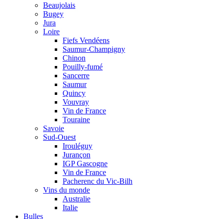
Beaujolais
Bugey
Jura
Loire
Fiefs Vendéens
Saumur-Champigny
Chinon
Pouilly-fumé
Sancerre
Saumur
Quincy
Vouvray
Vin de France
Touraine
Savoie
Sud-Ouest
Irouléguy
Jurançon
IGP Gascogne
Vin de France
Pacherenc du Vic-Bilh
Vins du monde
Australie
Italie
Bulles