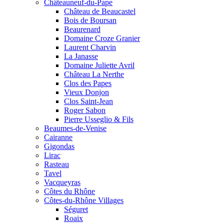
Châteauneuf-du-Pape
Château de Beaucastel
Bois de Boursan
Beaurenard
Domaine Croze Granier
Laurent Charvin
La Janasse
Domaine Juliette Avril
Château La Nerthe
Clos des Papes
Vieux Donjon
Clos Saint-Jean
Roger Sabon
Pierre Usseglio & Fils
Beaumes-de-Venise
Cairanne
Gigondas
Lirac
Rasteau
Tavel
Vacqueyras
Côtes du Rhône
Côtes-du-Rhône Villages
Séguret
Roaix