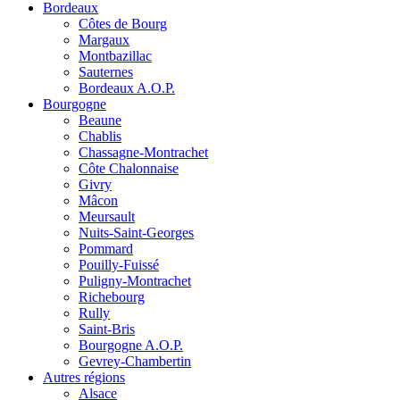
Bordeaux
Côtes de Bourg
Margaux
Montbazillac
Sauternes
Bordeaux A.O.P.
Bourgogne
Beaune
Chablis
Chassagne-Montrachet
Côte Chalonnaise
Givry
Mâcon
Meursault
Nuits-Saint-Georges
Pommard
Pouilly-Fuissé
Puligny-Montrachet
Richebourg
Rully
Saint-Bris
Bourgogne A.O.P.
Gevrey-Chambertin
Autres régions
Alsace