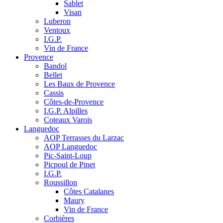
Sablet
Visan
Luberon
Ventoux
I.G.P.
Vin de France
Provence
Bandol
Bellet
Les Baux de Provence
Cassis
Côtes-de-Provence
I.G.P. Alpilles
Coteaux Varois
Languedoc
AOP Terrasses du Larzac
AOP Languedoc
Pic-Saint-Loup
Picpoul de Pinet
I.G.P.
Roussillon
Côtes Catalanes
Maury
Vin de France
Corbières