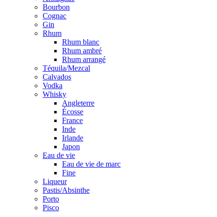
Bourbon
Cognac
Gin
Rhum
Rhum blanc
Rhum ambré
Rhum arrangé
Téquila/Mezcal
Calvados
Vodka
Whisky
Angleterre
Écosse
France
Inde
Irlande
Japon
Eau de vie
Eau de vie de marc
Fine
Liqueur
Pastis/Absinthe
Porto
Pisco