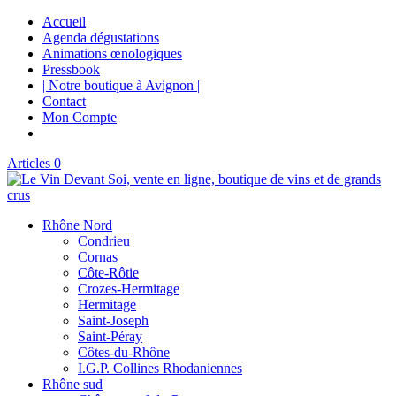
Accueil
Agenda dégustations
Animations œnologiques
Pressbook
| Notre boutique à Avignon |
Contact
Mon Compte
Articles 0
Rhône Nord
Condrieu
Cornas
Côte-Rôtie
Crozes-Hermitage
Hermitage
Saint-Joseph
Saint-Péray
Côtes-du-Rhône
I.G.P. Collines Rhodaniennes
Rhône sud