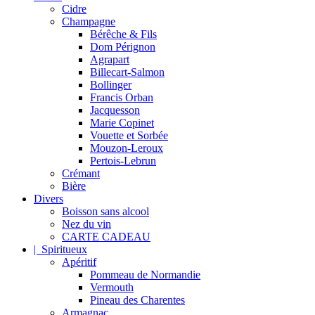
Cidre
Champagne
Bérêche & Fils
Dom Pérignon
Agrapart
Billecart-Salmon
Bollinger
Francis Orban
Jacquesson
Marie Copinet
Vouette et Sorbée
Mouzon-Leroux
Pertois-Lebrun
Crémant
Bière
Divers
Boisson sans alcool
Nez du vin
CARTE CADEAU
| Spiritueux
Apéritif
Pommeau de Normandie
Vermouth
Pineau des Charentes
Armagnac