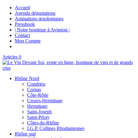
Accueil
Agenda dégustations
Animations œnologiques
Pressbook
| Notre boutique à Avignon |
Contact
Mon Compte
Articles 0
Rhône Nord
Condrieu
Cornas
Côte-Rôtie
Crozes-Hermitage
Hermitage
Saint-Joseph
Saint-Péray
Côtes-du-Rhône
I.G.P. Collines Rhodaniennes
Rhône sud