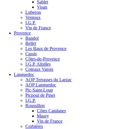
Sablet
Visan
Luberon
Ventoux
I.G.P.
Vin de France
Provence
Bandol
Bellet
Les Baux de Provence
Cassis
Côtes-de-Provence
I.G.P. Alpilles
Coteaux Varois
Languedoc
AOP Terrasses du Larzac
AOP Languedoc
Pic-Saint-Loup
Picpoul de Pinet
I.G.P.
Roussillon
Côtes Catalanes
Maury
Vin de France
Corbières