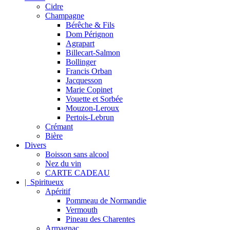
Cidre
Champagne
Bérêche & Fils
Dom Pérignon
Agrapart
Billecart-Salmon
Bollinger
Francis Orban
Jacquesson
Marie Copinet
Vouette et Sorbée
Mouzon-Leroux
Pertois-Lebrun
Crémant
Bière
Divers
Boisson sans alcool
Nez du vin
CARTE CADEAU
| Spiritueux
Apéritif
Pommeau de Normandie
Vermouth
Pineau des Charentes
Armagnac