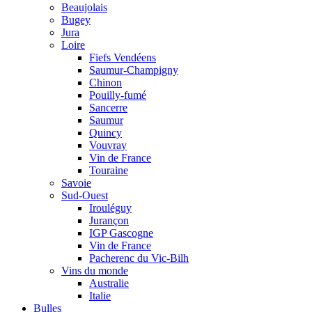
Beaujolais
Bugey
Jura
Loire
Fiefs Vendéens
Saumur-Champigny
Chinon
Pouilly-fumé
Sancerre
Saumur
Quincy
Vouvray
Vin de France
Touraine
Savoie
Sud-Ouest
Irouléguy
Jurançon
IGP Gascogne
Vin de France
Pacherenc du Vic-Bilh
Vins du monde
Australie
Italie
Bulles