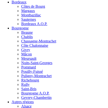
Bordeaux
Côtes de Bourg
Margaux
Montbazillac
Sauternes
Bordeaux A.O.P.
Bourgogne
Beaune
Chablis
Chassagne-Montrachet
Côte Chalonnaise
Givry
Mâcon
Meursault
Nuits-Saint-Georges
Pommard
Pouilly-Fuissé
Puligny-Montrachet
Richebourg
Rully
Saint-Bris
Bourgogne A.O.P.
Gevrey-Chambertin
Autres régions
Alsace