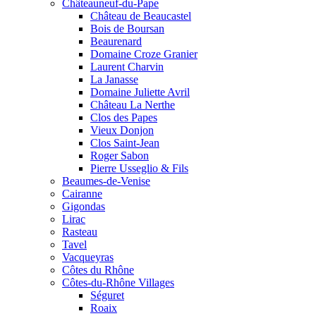
Châteauneuf-du-Pape
Château de Beaucastel
Bois de Boursan
Beaurenard
Domaine Croze Granier
Laurent Charvin
La Janasse
Domaine Juliette Avril
Château La Nerthe
Clos des Papes
Vieux Donjon
Clos Saint-Jean
Roger Sabon
Pierre Usseglio & Fils
Beaumes-de-Venise
Cairanne
Gigondas
Lirac
Rasteau
Tavel
Vacqueyras
Côtes du Rhône
Côtes-du-Rhône Villages
Séguret
Roaix