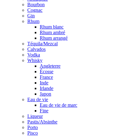
Bourbon
Cognac
Gin
Rhum
Rhum blanc
Rhum ambré
Rhum arrangé
Téquila/Mezcal
Calvados
Vodka
Whisky
Angleterre
Écosse
France
Inde
Irlande
Japon
Eau de vie
Eau de vie de marc
Fine
Liqueur
Pastis/Absinthe
Porto
Pisco