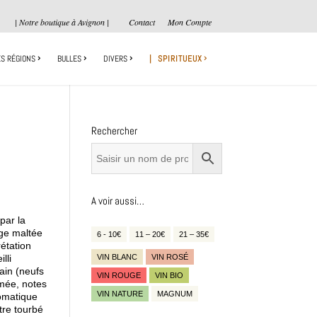
| Notre boutique à Avignon |
Contact
Mon Compte
S RÉGIONS
BULLES
DIVERS
| SPIRITUEUX
Rechercher
A voir aussi…
par la
rge maltée
6 - 10€
11 – 20€
21 – 35€
étation
VIN BLANC
VIN ROSÉ
lli
ain (neufs
VIN ROUGE
VIN BIO
umée, notes
VIN NATURE
MAGNUM
romatique
tre tourbé