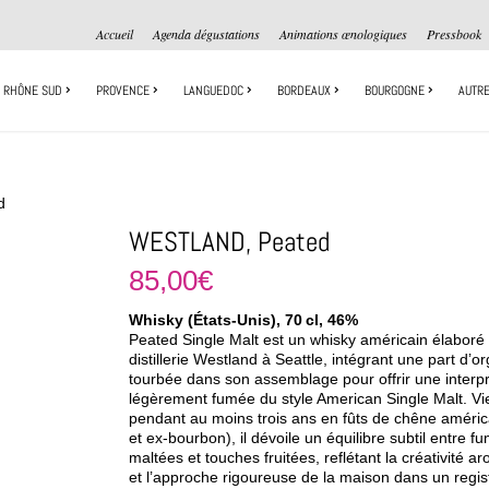
Accueil
Agenda dégustations
Animations œnologiques
Pressbook
RHÔNE SUD
PROVENCE
LANGUEDOC
BORDEAUX
BOURGOGNE
AUTRE
d
WESTLAND, Peated
85,00
€
Whisky (États‑Unis), 70 cl, 46%
Peated Single Malt est un whisky américain élaboré 
distillerie Westland à Seattle, intégrant une part d’o
tourbée dans son assemblage pour offrir une interpr
légèrement fumée du style American Single Malt. Viei
pendant au moins trois ans en fûts de chêne améric
et ex‑bourbon), il dévoile un équilibre subtil entre f
maltées et touches fruitées, reflétant la créativité a
et l’approche rigoureuse de la maison dans un regis