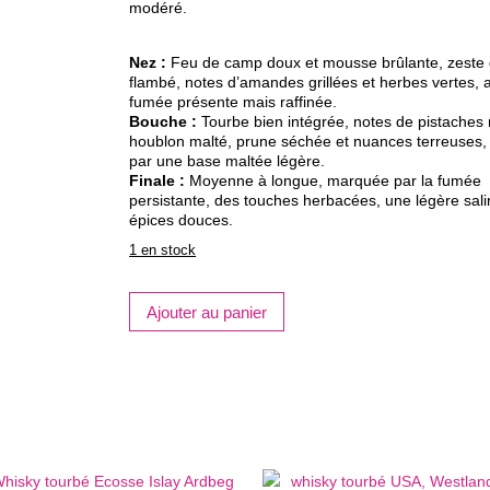
modéré.
Nez :
Feu de camp doux et mousse brûlante, zeste
flambé, notes d’amandes grillées et herbes vertes,
fumée présente mais raffinée.
Bouche :
Tourbe bien intégrée, notes de pistaches r
houblon malté, prune séchée et nuances terreuses,
par une base maltée légère.
Finale :
Moyenne à longue, marquée par la fumée
persistante, des touches herbacées, une légère salin
épices douces.
1 en stock
quantité
Ajouter au panier
de
WESTLAND,
Peated