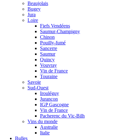
Beaujolais
Bugey
Jura
Loire
Fiefs Vendéens
Saumur-Champigny
Chinon
Pouilly-fumé
Sancerre
Saumur
Quincy
Vouvray
Vin de France
Touraine
Savoie
Sud-Ouest
Irouléguy
Jurançon
IGP Gascogne
Vin de France
Pacherenc du Vic-Bilh
Vins du monde
Australie
Italie
Bulles