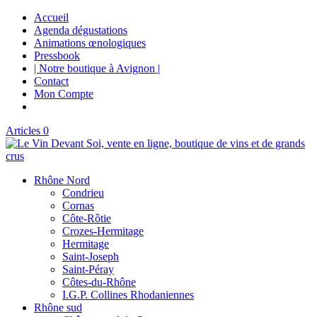
Accueil
Agenda dégustations
Animations œnologiques
Pressbook
| Notre boutique à Avignon |
Contact
Mon Compte
Articles 0
Rhône Nord
Condrieu
Cornas
Côte-Rôtie
Crozes-Hermitage
Hermitage
Saint-Joseph
Saint-Péray
Côtes-du-Rhône
I.G.P. Collines Rhodaniennes
Rhône sud