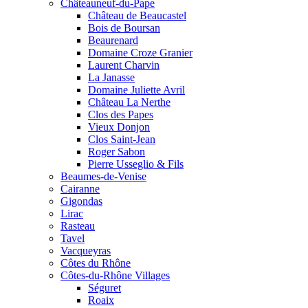
Châteauneuf-du-Pape
Château de Beaucastel
Bois de Boursan
Beaurenard
Domaine Croze Granier
Laurent Charvin
La Janasse
Domaine Juliette Avril
Château La Nerthe
Clos des Papes
Vieux Donjon
Clos Saint-Jean
Roger Sabon
Pierre Usseglio & Fils
Beaumes-de-Venise
Cairanne
Gigondas
Lirac
Rasteau
Tavel
Vacqueyras
Côtes du Rhône
Côtes-du-Rhône Villages
Séguret
Roaix