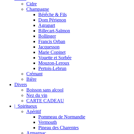
Cidre
Champagne
Bérêche & Fils
Dom Pérignon
Agrapart
Billecart-Salmon
Bollinger
Francis Orban
Jacquesson
Marie Copinet
Vouette et Sorbée
Mouzon-Leroux
Pertois-Lebrun
Crémant
Bière
Divers
Boisson sans alcool
Nez du vin
CARTE CADEAU
| Spiritueux
Apéritif
Pommeau de Normandie
Vermouth
Pineau des Charentes
Armagnac