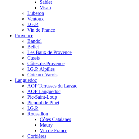
Sablet
Visan
Luberon
Ventoux
I.G.P.
Vin de France
Provence
Bandol
Bellet
Les Baux de Provence
Cassis
Côtes-de-Provence
I.G.P. Alpilles
Coteaux Varois
Languedoc
AOP Terrasses du Larzac
AOP Languedoc
Pic-Saint-Loup
Picpoul de Pinet
I.G.P.
Roussillon
Côtes Catalanes
Maury
Vin de France
Corbières