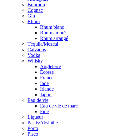
Bourbon
Cognac
Gin
Rhum
Rhum blanc
Rhum ambré
Rhum arrangé
Téquila/Mezcal
Calvados
Vodka
Whisky
Angleterre
Écosse
France
Inde
Irlande
Japon
Eau de vie
Eau de vie de marc
Fine
Liqueur
Pastis/Absinthe
Porto
Pisco