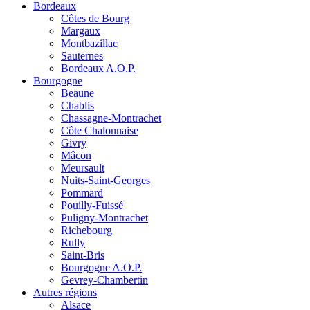
Bordeaux
Côtes de Bourg
Margaux
Montbazillac
Sauternes
Bordeaux A.O.P.
Bourgogne
Beaune
Chablis
Chassagne-Montrachet
Côte Chalonnaise
Givry
Mâcon
Meursault
Nuits-Saint-Georges
Pommard
Pouilly-Fuissé
Puligny-Montrachet
Richebourg
Rully
Saint-Bris
Bourgogne A.O.P.
Gevrey-Chambertin
Autres régions
Alsace