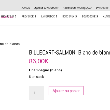
Accueil
Agenda dégustations
Animations œnologiques
Pressbook
RHÔNE SUD
PROVENCE
LANGUEDOC
BORDEAUX
BOURGOGNE
AUTRE
c de blancs
BILLECART-SALMON, Blanc de blan
86,00
€
Champagne (blanc)
6 en stock
quantité
Ajouter au panier
de
BILLECART-
SALMON,
Blanc