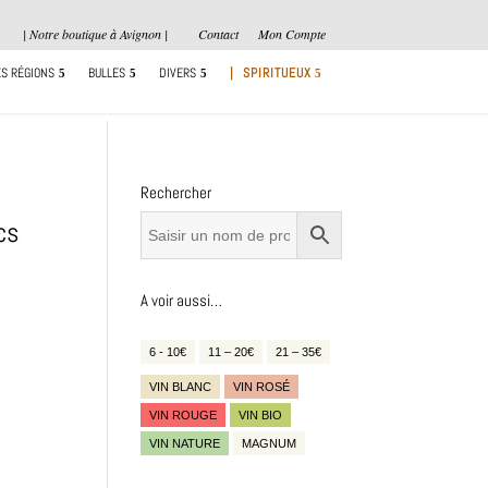
| Notre boutique à Avignon |
Contact
Mon Compte
S RÉGIONS
BULLES
DIVERS
| SPIRITUEUX
Rechercher
cs
A voir aussi…
6 - 10€
11 – 20€
21 – 35€
VIN BLANC
VIN ROSÉ
VIN ROUGE
VIN BIO
VIN NATURE
MAGNUM