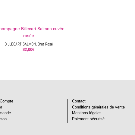
de
blancs
BILLECART-SALMON, Brut Rosé
82,00
€
Compte
Contact
er
Conditions générales de vente
mande
Mentions légales
ison
Paiement sécurisé