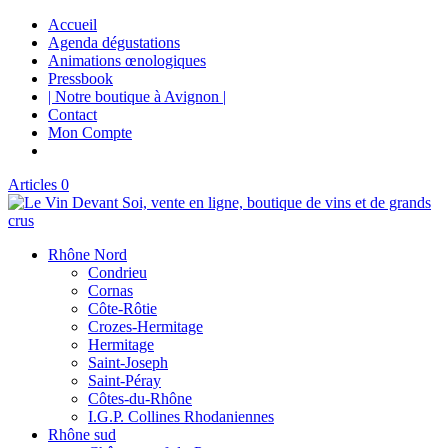
Accueil
Agenda dégustations
Animations œnologiques
Pressbook
| Notre boutique à Avignon |
Contact
Mon Compte
Articles 0
Rhône Nord
Condrieu
Cornas
Côte-Rôtie
Crozes-Hermitage
Hermitage
Saint-Joseph
Saint-Péray
Côtes-du-Rhône
I.G.P. Collines Rhodaniennes
Rhône sud