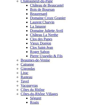
Châteauneuf-du-Pape
Château de Beaucastel
Bois de Boursan
Beaurenard
Domaine Croze Granier
Laurent Charvin
La Janasse
Domaine Juliette Avril
Château La Nerthe
Clos des Papes
Vieux Donjon
Clos Saint-Jean
Roger Sabon
Pierre Usseglio & Fils
Beaumes-de-Venise
Cairanne
Gigondas
Lirac
Rasteau
Tavel
Vacqueyras
Côtes du Rhône
Côtes-du-Rhône Villages
Séguret
Roaix