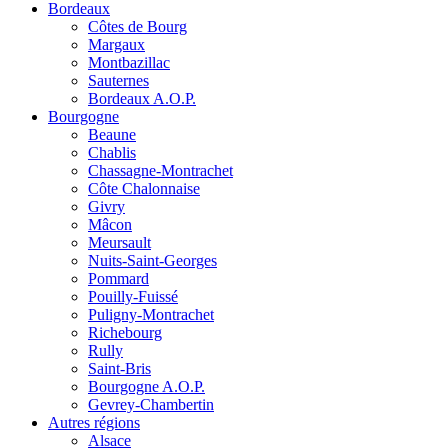
Bordeaux
Côtes de Bourg
Margaux
Montbazillac
Sauternes
Bordeaux A.O.P.
Bourgogne
Beaune
Chablis
Chassagne-Montrachet
Côte Chalonnaise
Givry
Mâcon
Meursault
Nuits-Saint-Georges
Pommard
Pouilly-Fuissé
Puligny-Montrachet
Richebourg
Rully
Saint-Bris
Bourgogne A.O.P.
Gevrey-Chambertin
Autres régions
Alsace