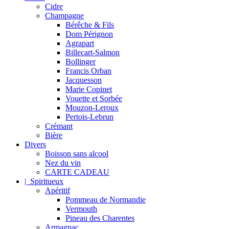
Cidre
Champagne
Bérêche & Fils
Dom Pérignon
Agrapart
Billecart-Salmon
Bollinger
Francis Orban
Jacquesson
Marie Copinet
Vouette et Sorbée
Mouzon-Leroux
Pertois-Lebrun
Crémant
Bière
Divers
Boisson sans alcool
Nez du vin
CARTE CADEAU
| Spiritueux
Apéritif
Pommeau de Normandie
Vermouth
Pineau des Charentes
Armagnac