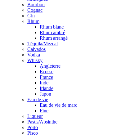
Bourbon
Cognac
Gin
Rhum
Rhum blanc
Rhum ambré
Rhum arrangé
Téquila/Mezcal
Calvados
Vodka
Whisky
Angleterre
Écosse
France
Inde
Irlande
Japon
Eau de vie
Eau de vie de marc
Fine
Liqueur
Pastis/Absinthe
Porto
Pisco