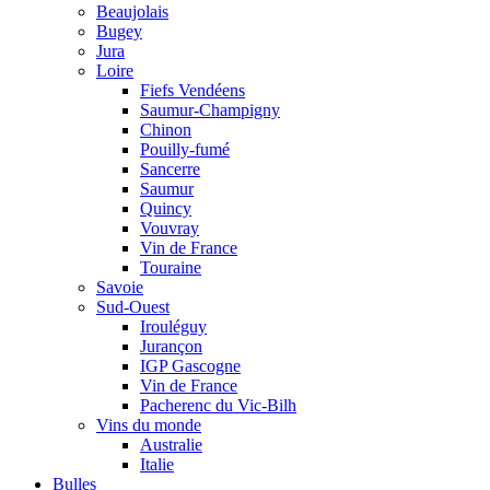
Beaujolais
Bugey
Jura
Loire
Fiefs Vendéens
Saumur-Champigny
Chinon
Pouilly-fumé
Sancerre
Saumur
Quincy
Vouvray
Vin de France
Touraine
Savoie
Sud-Ouest
Irouléguy
Jurançon
IGP Gascogne
Vin de France
Pacherenc du Vic-Bilh
Vins du monde
Australie
Italie
Bulles