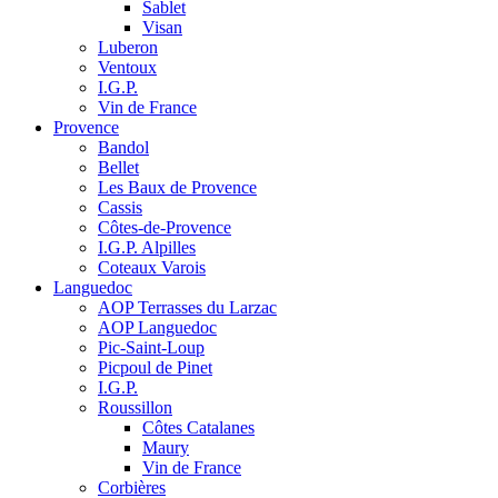
Sablet
Visan
Luberon
Ventoux
I.G.P.
Vin de France
Provence
Bandol
Bellet
Les Baux de Provence
Cassis
Côtes-de-Provence
I.G.P. Alpilles
Coteaux Varois
Languedoc
AOP Terrasses du Larzac
AOP Languedoc
Pic-Saint-Loup
Picpoul de Pinet
I.G.P.
Roussillon
Côtes Catalanes
Maury
Vin de France
Corbières