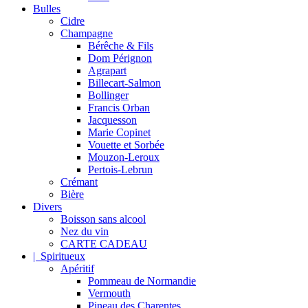
Bulles
Cidre
Champagne
Bérêche & Fils
Dom Pérignon
Agrapart
Billecart-Salmon
Bollinger
Francis Orban
Jacquesson
Marie Copinet
Vouette et Sorbée
Mouzon-Leroux
Pertois-Lebrun
Crémant
Bière
Divers
Boisson sans alcool
Nez du vin
CARTE CADEAU
| Spiritueux
Apéritif
Pommeau de Normandie
Vermouth
Pineau des Charentes