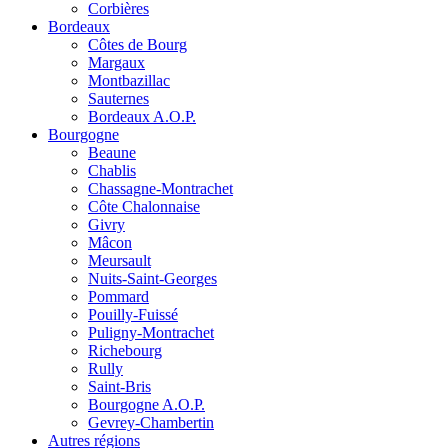
Corbières
Bordeaux
Côtes de Bourg
Margaux
Montbazillac
Sauternes
Bordeaux A.O.P.
Bourgogne
Beaune
Chablis
Chassagne-Montrachet
Côte Chalonnaise
Givry
Mâcon
Meursault
Nuits-Saint-Georges
Pommard
Pouilly-Fuissé
Puligny-Montrachet
Richebourg
Rully
Saint-Bris
Bourgogne A.O.P.
Gevrey-Chambertin
Autres régions