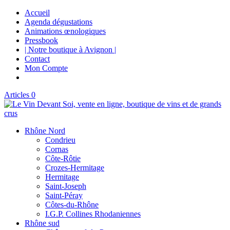
Accueil
Agenda dégustations
Animations œnologiques
Pressbook
| Notre boutique à Avignon |
Contact
Mon Compte
Articles 0
Rhône Nord
Condrieu
Cornas
Côte-Rôtie
Crozes-Hermitage
Hermitage
Saint-Joseph
Saint-Péray
Côtes-du-Rhône
I.G.P. Collines Rhodaniennes
Rhône sud