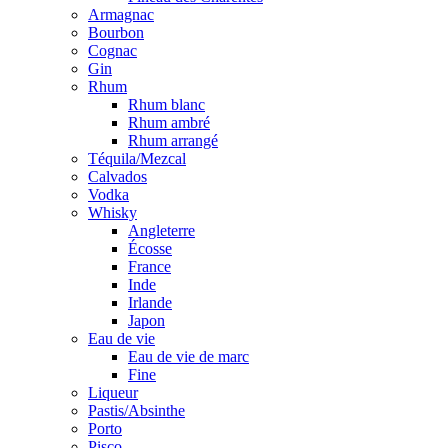
Armagnac
Bourbon
Cognac
Gin
Rhum
Rhum blanc
Rhum ambré
Rhum arrangé
Téquila/Mezcal
Calvados
Vodka
Whisky
Angleterre
Écosse
France
Inde
Irlande
Japon
Eau de vie
Eau de vie de marc
Fine
Liqueur
Pastis/Absinthe
Porto
Pisco