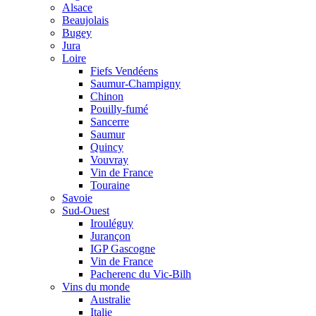
Alsace
Beaujolais
Bugey
Jura
Loire
Fiefs Vendéens
Saumur-Champigny
Chinon
Pouilly-fumé
Sancerre
Saumur
Quincy
Vouvray
Vin de France
Touraine
Savoie
Sud-Ouest
Irouléguy
Jurançon
IGP Gascogne
Vin de France
Pacherenc du Vic-Bilh
Vins du monde
Australie
Italie