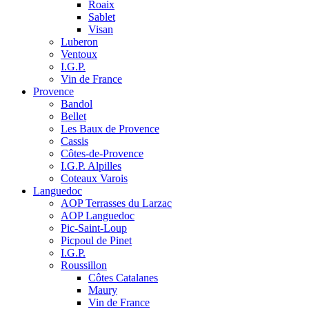
Roaix
Sablet
Visan
Luberon
Ventoux
I.G.P.
Vin de France
Provence
Bandol
Bellet
Les Baux de Provence
Cassis
Côtes-de-Provence
I.G.P. Alpilles
Coteaux Varois
Languedoc
AOP Terrasses du Larzac
AOP Languedoc
Pic-Saint-Loup
Picpoul de Pinet
I.G.P.
Roussillon
Côtes Catalanes
Maury
Vin de France