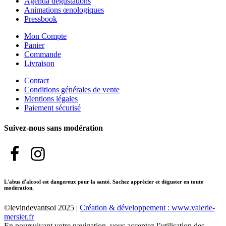
Agenda dégustations
Animations œnologiques
Pressbook
Mon Compte
Panier
Commande
Livraison
Contact
Conditions générales de vente
Mentions légales
Paiement sécurisé
Suivez-nous sans modération
L'abus d'alcool est dangereux pour la santé. Sachez apprécier et déguster en toute
modération.
©levindevantsoi 2025 |
Création & développement : www.valerie-
mersier.fr
En poursuivant votre navigation, vous acceptez l’utilisation des