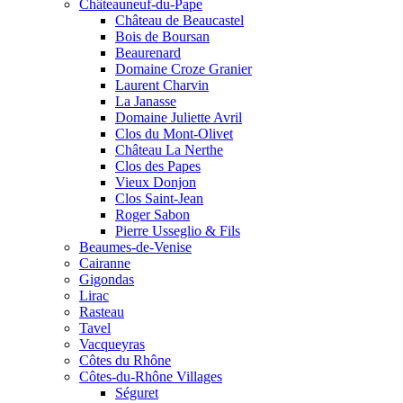
Châteauneuf-du-Pape
Château de Beaucastel
Bois de Boursan
Beaurenard
Domaine Croze Granier
Laurent Charvin
La Janasse
Domaine Juliette Avril
Clos du Mont-Olivet
Château La Nerthe
Clos des Papes
Vieux Donjon
Clos Saint-Jean
Roger Sabon
Pierre Usseglio & Fils
Beaumes-de-Venise
Cairanne
Gigondas
Lirac
Rasteau
Tavel
Vacqueyras
Côtes du Rhône
Côtes-du-Rhône Villages
Séguret