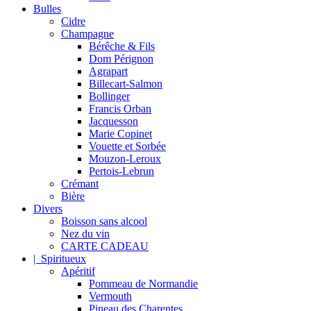
Bulles
Cidre
Champagne
Bérêche & Fils
Dom Pérignon
Agrapart
Billecart-Salmon
Bollinger
Francis Orban
Jacquesson
Marie Copinet
Vouette et Sorbée
Mouzon-Leroux
Pertois-Lebrun
Crémant
Bière
Divers
Boisson sans alcool
Nez du vin
CARTE CADEAU
| Spiritueux
Apéritif
Pommeau de Normandie
Vermouth
Pineau des Charentes