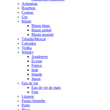
Armagnac
Bourbon
Cognac
Gin
Rhum
Rhum blanc
Rhum ambré
Rhum arrangé
Téquila/Mezcal
Calvados
Vodka
Whisky
Angleterre
Écosse
France
Inde
Irlande
Japon
Eau de vie
Eau de vie de marc
Fine
Liqueur
Pastis/Absinthe
Porto
Pisco