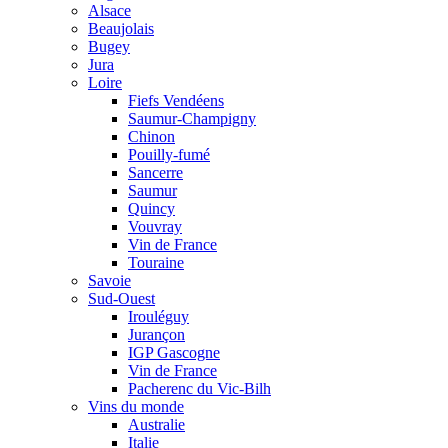
Alsace
Beaujolais
Bugey
Jura
Loire
Fiefs Vendéens
Saumur-Champigny
Chinon
Pouilly-fumé
Sancerre
Saumur
Quincy
Vouvray
Vin de France
Touraine
Savoie
Sud-Ouest
Irouléguy
Jurançon
IGP Gascogne
Vin de France
Pacherenc du Vic-Bilh
Vins du monde
Australie
Italie