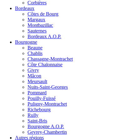
Corbières
Bordeaux
Côtes de Bourg
Margaux
Montbazillac
Sauternes
Bordeaux A.O.P.
Bourgogne
Beaune
Chablis
Chassagne-Montrachet
Côte Chalonnaise
Givry
Mâcon
Meursault
Nuits-Saint-Georges
Pommard
Pouilly-Fuissé
Puligny-Montrachet
Richebourg
Rully
Saint-Bris
Bourgogne A.O.P.
Gevrey-Chambertin
Autres régions