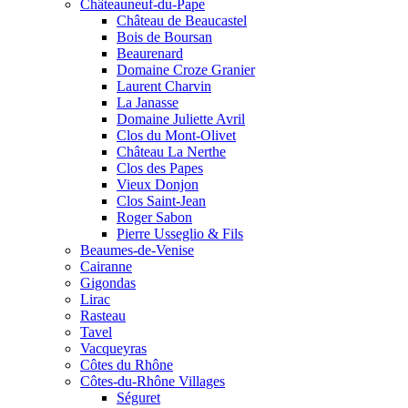
Châteauneuf-du-Pape
Château de Beaucastel
Bois de Boursan
Beaurenard
Domaine Croze Granier
Laurent Charvin
La Janasse
Domaine Juliette Avril
Clos du Mont-Olivet
Château La Nerthe
Clos des Papes
Vieux Donjon
Clos Saint-Jean
Roger Sabon
Pierre Usseglio & Fils
Beaumes-de-Venise
Cairanne
Gigondas
Lirac
Rasteau
Tavel
Vacqueyras
Côtes du Rhône
Côtes-du-Rhône Villages
Séguret