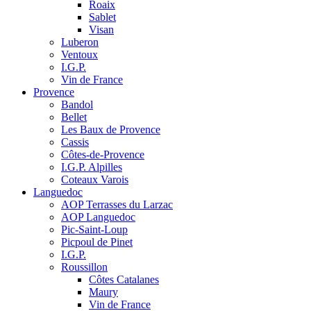
Roaix
Sablet
Visan
Luberon
Ventoux
I.G.P.
Vin de France
Provence
Bandol
Bellet
Les Baux de Provence
Cassis
Côtes-de-Provence
I.G.P. Alpilles
Coteaux Varois
Languedoc
AOP Terrasses du Larzac
AOP Languedoc
Pic-Saint-Loup
Picpoul de Pinet
I.G.P.
Roussillon
Côtes Catalanes
Maury
Vin de France