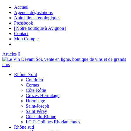
Accueil
Agenda dégustations
Animations œnologiques
Pressbook
| Notre boutique à Avignon |
Contact
Mon Compte
Articles 0
Rhône Nord
Condrieu
Cornas
Côte-Rôtie
Crozes-Hermitage
Hermitage
Saint-Joseph
Saint-Péray
Côtes-du-Rhône
I.G.P. Collines Rhodaniennes
Rhône sud