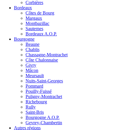
Corbières
Bordeaux
Côtes de Bourg
Margaux
Montbazillac
Sauternes
Bordeaux A.O.P.
Bourgogne
Beaune
Chablis
Chassagne-Montrachet
Côte Chalonnaise
Givry
Mâcon
Meursault
Nuits-Saint-Georges
Pommard
Pouilly-Fuissé
Puligny-Montrachet
Richebourg
Rully
Saint-Bris
Bourgogne A.O.P.
Gevrey-Chambertin
Autres régions