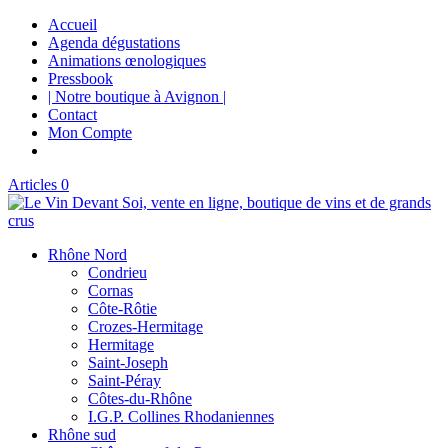
Accueil
Agenda dégustations
Animations œnologiques
Pressbook
| Notre boutique à Avignon |
Contact
Mon Compte
Articles 0
Rhône Nord
Condrieu
Cornas
Côte-Rôtie
Crozes-Hermitage
Hermitage
Saint-Joseph
Saint-Péray
Côtes-du-Rhône
I.G.P. Collines Rhodaniennes
Rhône sud