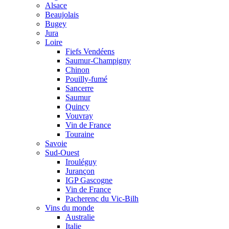
Alsace
Beaujolais
Bugey
Jura
Loire
Fiefs Vendéens
Saumur-Champigny
Chinon
Pouilly-fumé
Sancerre
Saumur
Quincy
Vouvray
Vin de France
Touraine
Savoie
Sud-Ouest
Irouléguy
Jurançon
IGP Gascogne
Vin de France
Pacherenc du Vic-Bilh
Vins du monde
Australie
Italie