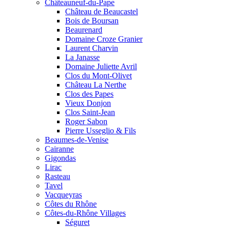
Châteauneuf-du-Pape
Château de Beaucastel
Bois de Boursan
Beaurenard
Domaine Croze Granier
Laurent Charvin
La Janasse
Domaine Juliette Avril
Clos du Mont-Olivet
Château La Nerthe
Clos des Papes
Vieux Donjon
Clos Saint-Jean
Roger Sabon
Pierre Usseglio & Fils
Beaumes-de-Venise
Cairanne
Gigondas
Lirac
Rasteau
Tavel
Vacqueyras
Côtes du Rhône
Côtes-du-Rhône Villages
Séguret