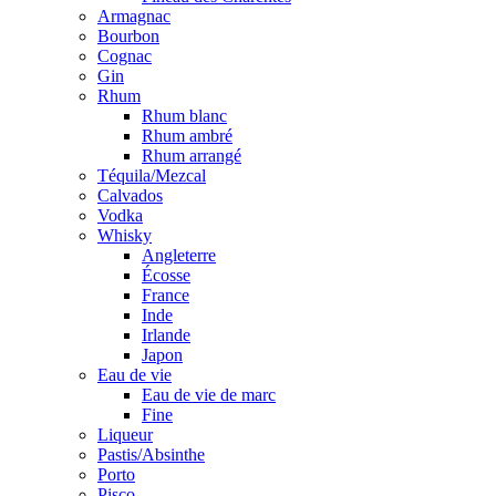
Armagnac
Bourbon
Cognac
Gin
Rhum
Rhum blanc
Rhum ambré
Rhum arrangé
Téquila/Mezcal
Calvados
Vodka
Whisky
Angleterre
Écosse
France
Inde
Irlande
Japon
Eau de vie
Eau de vie de marc
Fine
Liqueur
Pastis/Absinthe
Porto
Pisco