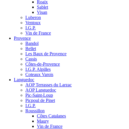
Roaix
Sablet
Visan
Luberon
Ventoux
I.G.P.
Vin de France
Provence
Bandol
Bellet
Les Baux de Provence
Cassis
Côtes-de-Provence
I.G.P. Alpilles
Coteaux Varois
Languedoc
AOP Terrasses du Larzac
AOP Languedoc
Pic-Saint-Loup
Picpoul de Pinet
I.G.P.
Roussillon
Côtes Catalanes
Maury
Vin de France