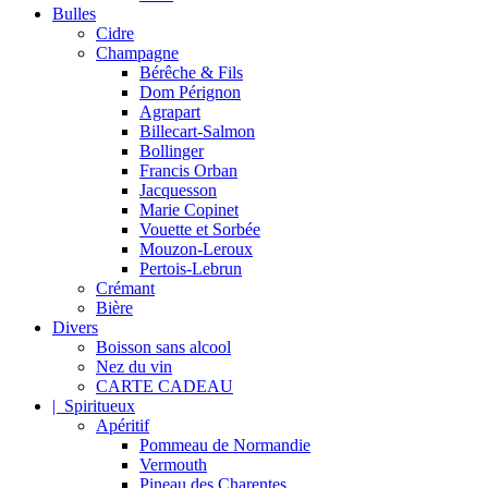
Bulles
Cidre
Champagne
Bérêche & Fils
Dom Pérignon
Agrapart
Billecart-Salmon
Bollinger
Francis Orban
Jacquesson
Marie Copinet
Vouette et Sorbée
Mouzon-Leroux
Pertois-Lebrun
Crémant
Bière
Divers
Boisson sans alcool
Nez du vin
CARTE CADEAU
| Spiritueux
Apéritif
Pommeau de Normandie
Vermouth
Pineau des Charentes