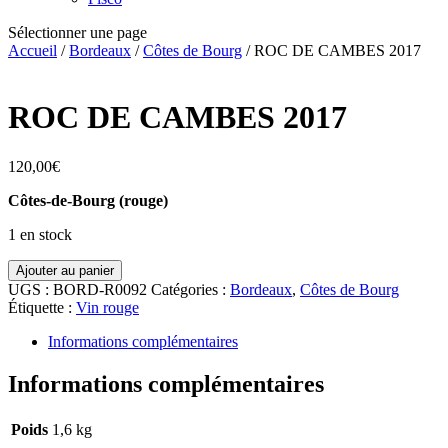
Sélectionner une page
Accueil
/
Bordeaux
/
Côtes de Bourg
/ ROC DE CAMBES 2017
ROC DE CAMBES 2017
120,00
€
Côtes-de-Bourg (rouge)
1 en stock
quantité
Ajouter au panier
de
UGS :
BORD-R0092
Catégories :
Bordeaux
,
Côtes de Bourg
ROC
Étiquette :
Vin rouge
DE
CAMBES
Informations complémentaires
2017
Informations complémentaires
Poids
1,6 kg