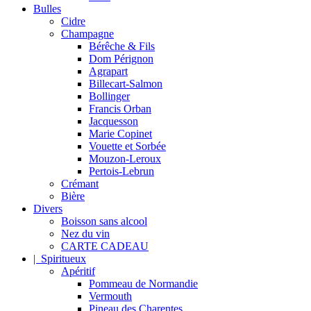
Bulles
Cidre
Champagne
Bérêche & Fils
Dom Pérignon
Agrapart
Billecart-Salmon
Bollinger
Francis Orban
Jacquesson
Marie Copinet
Vouette et Sorbée
Mouzon-Leroux
Pertois-Lebrun
Crémant
Bière
Divers
Boisson sans alcool
Nez du vin
CARTE CADEAU
| Spiritueux
Apéritif
Pommeau de Normandie
Vermouth
Pineau des Charentes