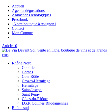
Accueil
Agenda dégustations
Animations œnologiques
Pressbook
| Notre boutique à Avignon |
Contact
Mon Compte
Articles 0
Rhône Nord
Condrieu
Cornas
Côte-Rôtie
Crozes-Hermitage
Hermitage
Saint-Joseph
Saint-Péray
Côtes-du-Rhône
I.G.P. Collines Rhodaniennes
Rhône sud