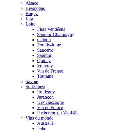
Alsace
Beaujolais
Bugey
Jura
Loire
Fiefs Vendéens
Saumur-Champigny
Chinon
Pouilly-fumé
Sancerre
Saumur
Quincy
Vouvray
Vin de France
Touraine
Savoie
Sud-Ouest
Irouléguy
Jurançon
IGP Gascogne
Vin de France
Pacherenc du Vic-Bilh
Vins du monde
Australie
Italie