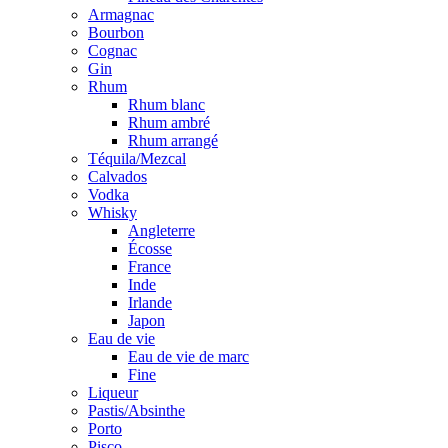
Armagnac
Bourbon
Cognac
Gin
Rhum
Rhum blanc
Rhum ambré
Rhum arrangé
Téquila/Mezcal
Calvados
Vodka
Whisky
Angleterre
Écosse
France
Inde
Irlande
Japon
Eau de vie
Eau de vie de marc
Fine
Liqueur
Pastis/Absinthe
Porto
Pisco