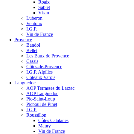
Roaix
Sablet
Visan
Luberon
Ventoux
I.G.P.
Vin de France
Provence
Bandol
Bellet
Les Baux de Provence
Cassis
Côtes-de-Provence
I.G.P. Alpilles
Coteaux Varois
Languedoc
AOP Terrasses du Larzac
AOP Languedoc
Pic-Saint-Loup
Picpoul de Pinet
I.G.P.
Roussillon
Côtes Catalanes
Maury
Vin de France