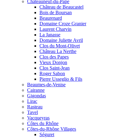
Châteauneuf-du-Pape
Château de Beaucastel
Bois de Boursan
Beaurenard
Domaine Croze Granier
Laurent Charvin
La Janasse
Domaine Juliette Avril
Clos du Mont-Olivet
Château La Nerthe
Clos des Papes
Vieux Donjon
Clos Saint-Jean
Roger Sabon
Pierre Usseglio & Fils
Beaumes-de-Venise
Cairanne
Gigondas
Lirac
Rasteau
Tavel
Vacqueyras
Côtes du Rhône
Côtes-du-Rhône Villages
Séguret