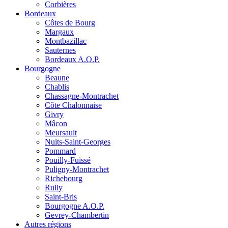
Corbières
Bordeaux
Côtes de Bourg
Margaux
Montbazillac
Sauternes
Bordeaux A.O.P.
Bourgogne
Beaune
Chablis
Chassagne-Montrachet
Côte Chalonnaise
Givry
Mâcon
Meursault
Nuits-Saint-Georges
Pommard
Pouilly-Fuissé
Puligny-Montrachet
Richebourg
Rully
Saint-Bris
Bourgogne A.O.P.
Gevrey-Chambertin
Autres régions