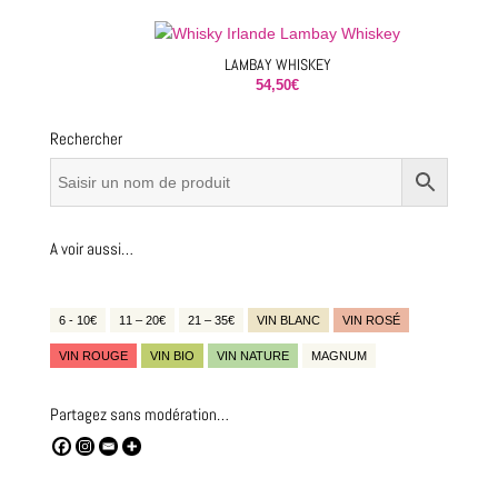
LAMBAY WHISKEY
54,50
€
Rechercher
A voir aussi…
6 - 10€
11 – 20€
21 – 35€
VIN BLANC
VIN ROSÉ
VIN ROUGE
VIN BIO
VIN NATURE
MAGNUM
Partagez sans modération…