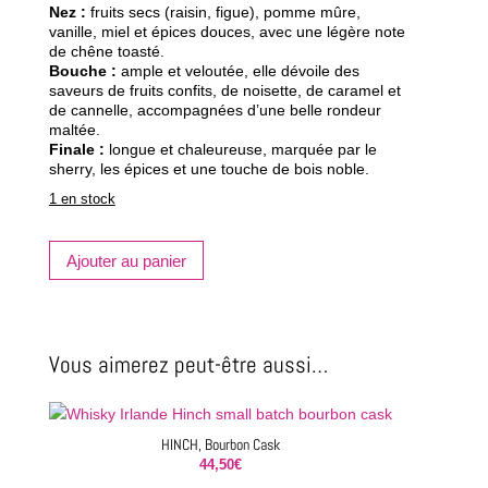
Nez :
fruits secs (raisin, figue), pomme mûre,
vanille, miel et épices douces, avec une légère note
de chêne toasté.
Bouche :
ample et veloutée, elle dévoile des
saveurs de fruits confits, de noisette, de caramel et
de cannelle, accompagnées d’une belle rondeur
maltée.
Finale :
longue et chaleureuse, marquée par le
sherry, les épices et une touche de bois noble.
1 en stock
quantité
Ajouter au panier
de
REDBREAST,
12
ans
Vous aimerez peut-être aussi…
HINCH, Bourbon Cask
44,50
€