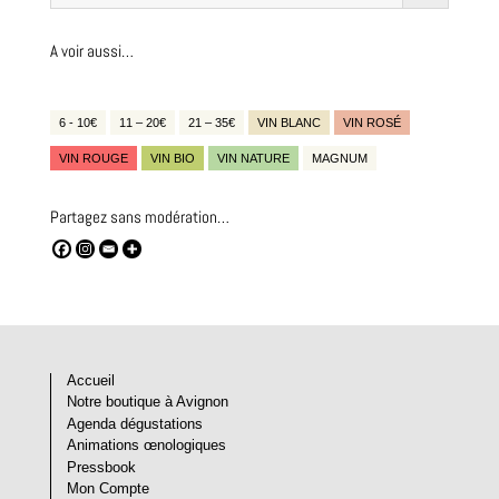
A voir aussi…
6 - 10€
11 – 20€
21 – 35€
VIN BLANC
VIN ROSÉ
VIN ROUGE
VIN BIO
VIN NATURE
MAGNUM
Partagez sans modération…
Accueil
Notre boutique à Avignon
Agenda dégustations
Animations œnologiques
Pressbook
Mon Compte