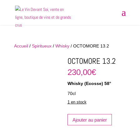
Accueil
/
Spiritueux
/
Whisky
/ OCTOMORE 13.2
OCTOMORE 13.2
230,00
€
Whisky (Ecosse) 58°
70cl
1 en stock
quantité
Ajouter au panier
de
OCTOMORE
13.2