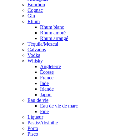
Bourbon
Cognac
Gin
Rhum
Rhum blanc
Rhum ambré
Rhum arrangé
Téquila/Mezcal
Calvados
Vodka
Whisky
Angleterre
Écosse
France
Inde
Irlande
Japon
Eau de vie
Eau de vie de marc
Fine
Liqueur
Pastis/Absinthe
Porto
Pisco