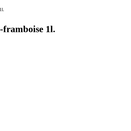
1l.
framboise 1l.