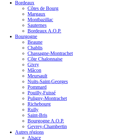
Bordeaux
Côtes de Bourg
Margaux
Montbazillac
Sauternes
Bordeaux A.O.P.
Bourgogne
Beaune
Chablis
Chassagne-Montrachet
Côte Chalonnaise
Givry
Mâcon
Meursault
Nuits-Saint-Georges
Pommard
Pouilly-Fuissé
Puligny-Montrachet
Richebourg
Rully
Saint-Bris
Bourgogne A.O.P.
Gevrey-Chambertin
Autres régions
Alsace