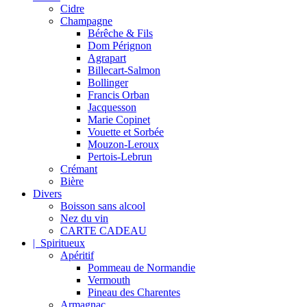
Cidre
Champagne
Bérêche & Fils
Dom Pérignon
Agrapart
Billecart-Salmon
Bollinger
Francis Orban
Jacquesson
Marie Copinet
Vouette et Sorbée
Mouzon-Leroux
Pertois-Lebrun
Crémant
Bière
Divers
Boisson sans alcool
Nez du vin
CARTE CADEAU
| Spiritueux
Apéritif
Pommeau de Normandie
Vermouth
Pineau des Charentes
Armagnac