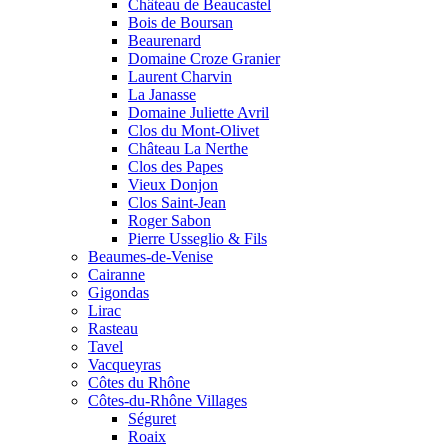
Château de Beaucastel
Bois de Boursan
Beaurenard
Domaine Croze Granier
Laurent Charvin
La Janasse
Domaine Juliette Avril
Clos du Mont-Olivet
Château La Nerthe
Clos des Papes
Vieux Donjon
Clos Saint-Jean
Roger Sabon
Pierre Usseglio & Fils
Beaumes-de-Venise
Cairanne
Gigondas
Lirac
Rasteau
Tavel
Vacqueyras
Côtes du Rhône
Côtes-du-Rhône Villages
Séguret
Roaix