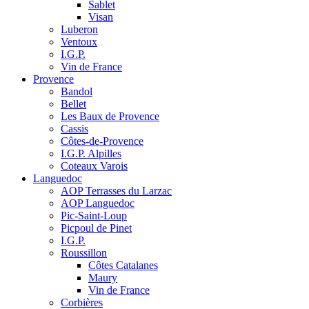
Sablet
Visan
Luberon
Ventoux
I.G.P.
Vin de France
Provence
Bandol
Bellet
Les Baux de Provence
Cassis
Côtes-de-Provence
I.G.P. Alpilles
Coteaux Varois
Languedoc
AOP Terrasses du Larzac
AOP Languedoc
Pic-Saint-Loup
Picpoul de Pinet
I.G.P.
Roussillon
Côtes Catalanes
Maury
Vin de France
Corbières