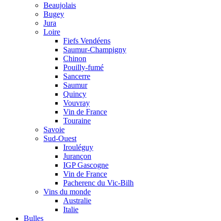
Beaujolais
Bugey
Jura
Loire
Fiefs Vendéens
Saumur-Champigny
Chinon
Pouilly-fumé
Sancerre
Saumur
Quincy
Vouvray
Vin de France
Touraine
Savoie
Sud-Ouest
Irouléguy
Jurançon
IGP Gascogne
Vin de France
Pacherenc du Vic-Bilh
Vins du monde
Australie
Italie
Bulles