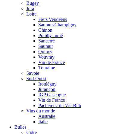
Bugey
Jura
Loire
Fiefs Vendéens
Saumur-Champigny
Chinon
Pouilly-fumé
Sancerre
Saumur
Quincy
Vouvray
Vin de France
Touraine
Savoie
Sud-Ouest
Irouléguy
Jurançon
IGP Gascogne
Vin de France
Pacherenc du Vic-Bilh
Vins du monde
Australie
Italie
Bulles
Cidre