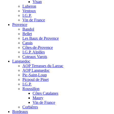
Visan
Luberon
Ventoux
I.G.P.
Vin de France
Provence
Bandol
Bellet
Les Baux de Provence
Cassis
Côtes-de-Provence
I.G.P. Alpilles
Coteaux Varois
Languedoc
AOP Terrasses du Larzac
AOP Languedoc
Pic-Saint-Loup
Picpoul de Pinet
I.G.P.
Roussillon
Côtes Catalanes
Maury
Vin de France
Corbières
Bordeaux