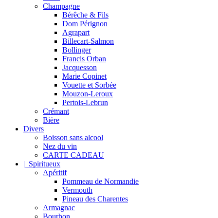
Champagne
Bérêche & Fils
Dom Pérignon
Agrapart
Billecart-Salmon
Bollinger
Francis Orban
Jacquesson
Marie Copinet
Vouette et Sorbée
Mouzon-Leroux
Pertois-Lebrun
Crémant
Bière
Divers
Boisson sans alcool
Nez du vin
CARTE CADEAU
| Spiritueux
Apéritif
Pommeau de Normandie
Vermouth
Pineau des Charentes
Armagnac
Bourbon