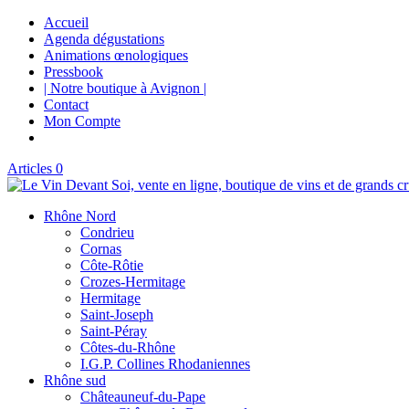
Accueil
Agenda dégustations
Animations œnologiques
Pressbook
| Notre boutique à Avignon |
Contact
Mon Compte
Articles 0
Rhône Nord
Condrieu
Cornas
Côte-Rôtie
Crozes-Hermitage
Hermitage
Saint-Joseph
Saint-Péray
Côtes-du-Rhône
I.G.P. Collines Rhodaniennes
Rhône sud
Châteauneuf-du-Pape