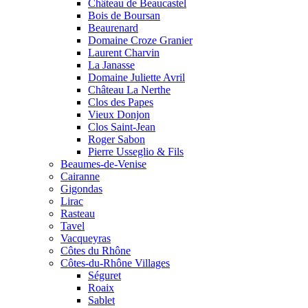
Château de Beaucastel
Bois de Boursan
Beaurenard
Domaine Croze Granier
Laurent Charvin
La Janasse
Domaine Juliette Avril
Château La Nerthe
Clos des Papes
Vieux Donjon
Clos Saint-Jean
Roger Sabon
Pierre Usseglio & Fils
Beaumes-de-Venise
Cairanne
Gigondas
Lirac
Rasteau
Tavel
Vacqueyras
Côtes du Rhône
Côtes-du-Rhône Villages
Séguret
Roaix
Sablet