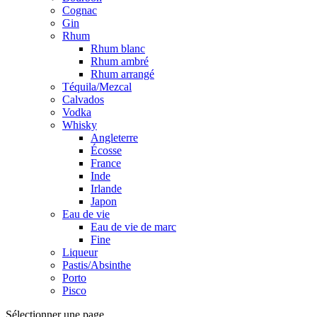
Cognac
Gin
Rhum
Rhum blanc
Rhum ambré
Rhum arrangé
Téquila/Mezcal
Calvados
Vodka
Whisky
Angleterre
Écosse
France
Inde
Irlande
Japon
Eau de vie
Eau de vie de marc
Fine
Liqueur
Pastis/Absinthe
Porto
Pisco
Sélectionner une page