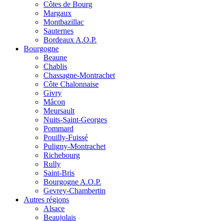
Côtes de Bourg
Margaux
Montbazillac
Sauternes
Bordeaux A.O.P.
Bourgogne
Beaune
Chablis
Chassagne-Montrachet
Côte Chalonnaise
Givry
Mâcon
Meursault
Nuits-Saint-Georges
Pommard
Pouilly-Fuissé
Puligny-Montrachet
Richebourg
Rully
Saint-Bris
Bourgogne A.O.P.
Gevrey-Chambertin
Autres régions
Alsace
Beaujolais