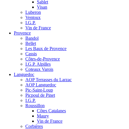
Sablet
Visan
Luberon
Ventoux
I.G.P.
Vin de France
Provence
Bandol
Bellet
Les Baux de Provence
Cassis
Côtes-de-Provence
I.G.P. Alpilles
Coteaux Varois
Languedoc
AOP Terrasses du Larzac
AOP Languedoc
Pic-Saint-Loup
Picpoul de Pinet
I.G.P.
Roussillon
Côtes Catalanes
Maury
Vin de France
Corbières