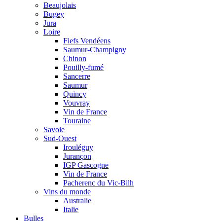
Beaujolais
Bugey
Jura
Loire
Fiefs Vendéens
Saumur-Champigny
Chinon
Pouilly-fumé
Sancerre
Saumur
Quincy
Vouvray
Vin de France
Touraine
Savoie
Sud-Ouest
Irouléguy
Jurançon
IGP Gascogne
Vin de France
Pacherenc du Vic-Bilh
Vins du monde
Australie
Italie
Bulles