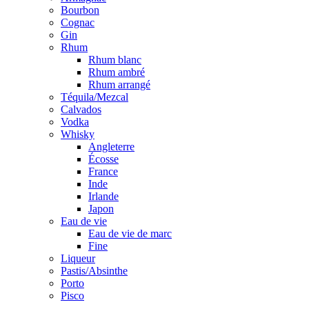
Bourbon
Cognac
Gin
Rhum
Rhum blanc
Rhum ambré
Rhum arrangé
Téquila/Mezcal
Calvados
Vodka
Whisky
Angleterre
Écosse
France
Inde
Irlande
Japon
Eau de vie
Eau de vie de marc
Fine
Liqueur
Pastis/Absinthe
Porto
Pisco