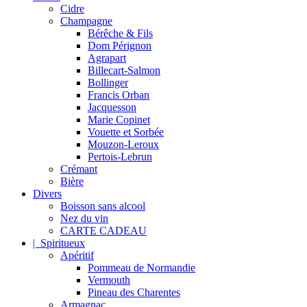
Cidre
Champagne
Bérêche & Fils
Dom Pérignon
Agrapart
Billecart-Salmon
Bollinger
Francis Orban
Jacquesson
Marie Copinet
Vouette et Sorbée
Mouzon-Leroux
Pertois-Lebrun
Crémant
Bière
Divers
Boisson sans alcool
Nez du vin
CARTE CADEAU
| Spiritueux
Apéritif
Pommeau de Normandie
Vermouth
Pineau des Charentes
Armagnac