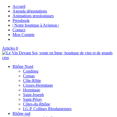
Accueil
Agenda dégustations
Animations œnologiques
Pressbook
| Notre boutique à Avignon |
Contact
Mon Compte
Articles 0
Rhône Nord
Condrieu
Cornas
Côte-Rôtie
Crozes-Hermitage
Hermitage
Saint-Joseph
Saint-Péray
Côtes-du-Rhône
I.G.P. Collines Rhodaniennes
Rhône sud