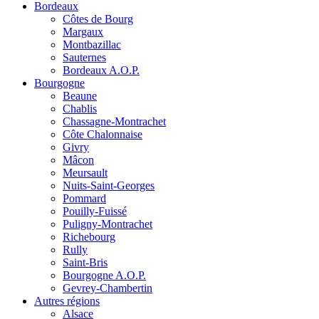
Bordeaux
Côtes de Bourg
Margaux
Montbazillac
Sauternes
Bordeaux A.O.P.
Bourgogne
Beaune
Chablis
Chassagne-Montrachet
Côte Chalonnaise
Givry
Mâcon
Meursault
Nuits-Saint-Georges
Pommard
Pouilly-Fuissé
Puligny-Montrachet
Richebourg
Rully
Saint-Bris
Bourgogne A.O.P.
Gevrey-Chambertin
Autres régions
Alsace