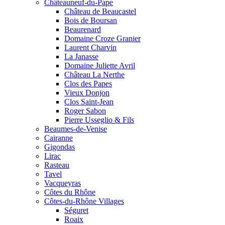
Châteauneuf-du-Pape
Château de Beaucastel
Bois de Boursan
Beaurenard
Domaine Croze Granier
Laurent Charvin
La Janasse
Domaine Juliette Avril
Château La Nerthe
Clos des Papes
Vieux Donjon
Clos Saint-Jean
Roger Sabon
Pierre Usseglio & Fils
Beaumes-de-Venise
Cairanne
Gigondas
Lirac
Rasteau
Tavel
Vacqueyras
Côtes du Rhône
Côtes-du-Rhône Villages
Séguret
Roaix